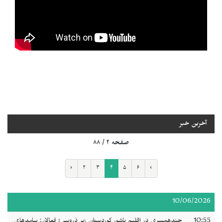
آخرین خبر
صفحه ۴ / ۸۸
‹
۲
۳
۴
۵
۶
›
10/06/2026
10:55
چندهمسری در اقلیم باشور کوردستان زیر ذره‌بین؛ فعالان: پیامدهای