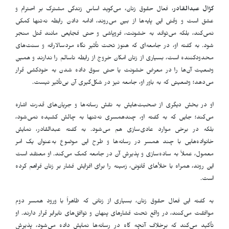
کژال عبدالقادر
، فعال حقوق زنان، می‌گوید اساس زندگی مشترک بر احترام و
عشق است و وقتی این پایه‌ها از بین می‌روند، ادامه دادن رابطه نه‌تنها کمکی
نمی‌کند، بلکه می‌تواند به خشونت، فروپاشی و حتی فجایعی مانند قتل منجر
شود. به گفته او، در جامعه‌ای که هنوز تحت تأثیر نگاه مردسالارانه و سنت‌های
محدودکننده است، بسیاری از زنان امکان خروج از رابطه ناسالم را ندارند و همین
وضعیت آن‌ها را در معرض خشونت یا حتی سوق داده شدن به خودکشی قرار
می‌دهد؛ وضعیتی که به باور او، جامعه نیز در شکل‌گیری آن بی‌تأثیر نیست
.
او در بخش دیگری از صحبت‌هایش به نقش رسانه‌ها و جریان‌های قدرت اشاره
می‌کند؛ جایی که به گفته او، چندهمسری نه‌تنها به چالش کشیده نمی‌شود،
بلکه در برخی موارد عادی‌سازی هم می‌شود. به گفته عبدالقادر، نمایش
خانواده‌هایی با چند همسر در رسانه‌ها و طرح این موضوع به‌عنوان یک امر
معمول، عملاً به ساده‌سازی و پذیرش آن در جامعه کمک می‌کند. او معتقد است
این روند، همراه با خلأهای قانونی، زمینه را برای افزایش فشار بر زنان فراهم کرده
است
.
به گفته این فعال حقوق زنان، بسیاری از زنانی که ظاهراً با ورود همسر دوم
موافقت می‌کنند، در واقع تحت فشارهای پنهان و توافق‌های نابرابر قرار دارند. او
تأکید می‌کند که برخلاف آنچه گاه در رسانه‌ها نمایش داده می‌شود، پذیرش