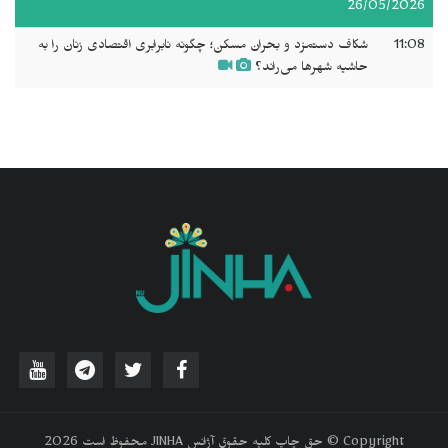
26/05/2026
11:08
شکاف دستمزد و بحران مسکن؛ چگونه نابرابری اقتصادی زنان را به
حاشیه شهرها می‌راند؟
‫Copyright © حق چاپ کلیه حقوق آژانس JINHA محفوظ است 2026