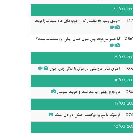
30/03/20
13:
«بانوی زمین»؛ تابلوئی که از خرابه‌های غزه امید می‌آفریند
08:
آیا شعر می‌تواند پلی میان انسان، وطن و احساسات باشد؟
29/03/20
07:
احیای تئاتر عروسکی در عراق با تلاش زنان جوان
18/03/20
08:
نوروز؛ از جشن به مقاومت و هویت سیاسی
17/03/20
07:
از سوگ تا نوروز؛ بازگشت زندگی در دل جنگ
10/03/20