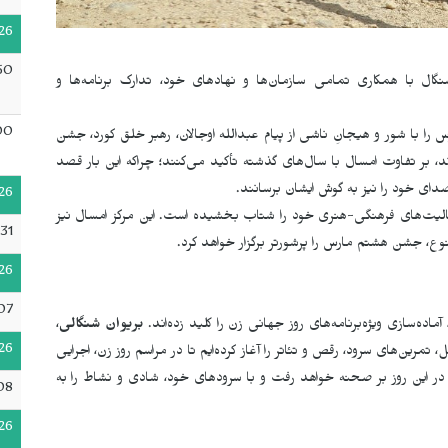
26
50
ل با همکاری تمامی سازمان‌ها و نهادهای خود، تدارک برنامه‌ها و
00
را با شور و هیجانِ ناشی از پیام عبدالله اوجالان، رهبر خلق کورد، جشن
د، بر تفاوت امسال با سال‌های گذشته تأکید می‌کنند؛ چراکه این بار قصد
 صدای خود را نیز به گوش ایشان برسانند
.
26
فعالیت‌های فرهنگی-هنری خود را شتاب بخشیده است. این مرکز امسال نیز
31
وع، جشن هشتم مارس را پرشورتر برگزار خواهد کرد
.
26
07
ه‌سازی ویژه‌برنامه‌های روز جهانی زن را کلید زده‌اند.
بریوان شنگالی
،
26
ل، تمرین‌های سرود، رقص و تئاتر را آغاز کرده‌ایم تا در مراسم روز زن، اجرایی
 در این روز بر صحنه خواهد رفت و با سرودهای خود، شادی و نشاط را به
08
26