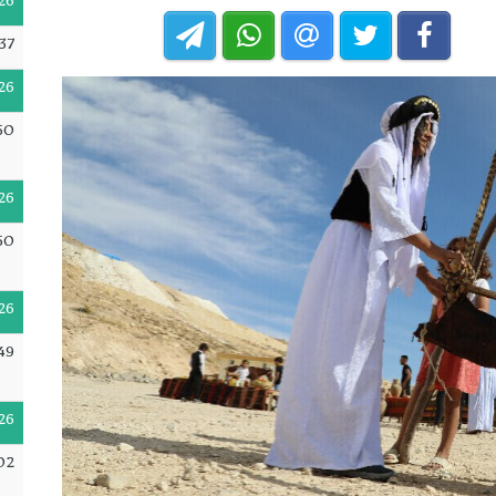
26
37
26
50
26
50
26
49
26
02