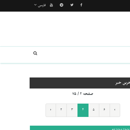
فارسی
خرین خبر
صفحه ۴ / ۷۵
‹
۲
۳
۴
۵
۶
›