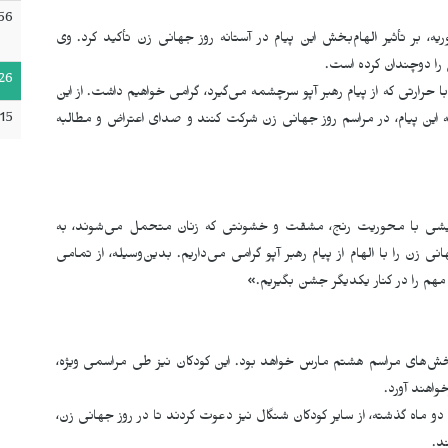
56
ن شنگالی، با اشاره به پیام اخیر عبدالله اوجالان در ٢٧ فوریه، بر تأثیر الهام‌بخش این پیام در آستانه روز جهانی زن تأکید کرد. وی
را دوچندان کرده است
.
26
ا حرارتی که از پیام رهبر آپو سرچشمه می‌گیرد، گرامی خواهیم داشت. از این
15
یه این پیام، در مراسم روز جهانی زن شرکت کنند و صدای اعتراض و مطالبه
 نمایشی با محوریت رنج، مشقت و خشونتی که زنان متحمل می‌شوند، به
ی زن را با الهام از پیام رهبر آپو گرامی می‌داریم. بدین‌وسیله، از تمامی
مهم را در کنار یکدیگر جشن بگیریم.»
کل از دختران ١٠ تا ١٣ ساله، از دیگر بخش‌های مراسم هشتم مارس خواهد بود. این کودکان نیز طی مراسمی ویژه،
واهند آورد
.
ماه گذشته، از سایر کودکان شنگال نیز دعوت کردند تا در روز جهانی زن،
ند
.