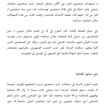
تم استهداف صحفيين اثنين على الأقل، وسُجّل احتجاز خمسة صحفيين واعتقال
صحفي واحد، إضافة إلى تلقي ثلاثة صحفيين تهديدات، كما مُنع ستة صحفيين أو
أكثر من أداء عملهم أثناء تغطية الأحداث الميدانية، ووقعت ثلاث من هذه الانتهاكات
خلال فعاليات ميدانية.
وفي سياق القضايا العامة، أشار التقرير إلى أنه في قضية هاكان توسون تم منع
الصحفيين من دخول قاعة المحكمة خلال محاكمة أيهان شينغولر مدير مؤسسة
خدمة القرآن المتهم بالاعتداء الجنسي، كما وثق التقرير عرقلة عمل الصحفيين الذين
كانوا يغطون مداهمة الشرطة لمقر حزب الشعب الجمهوري، وتعرضهم لمضايقات
لفظية، معتبراً ذلك انتهاكاً واضحاً لحق الجمهور في الوصول إلى المعلومات.
رفع دعاوى قضائية
ولفت التقرير الانتباه إلى محاكمة خمسة صحفيين بسبب أنشطتهم المهنية، موضحاً
أنه رُفعت دعوى قضائية جديدة ضد صحفي واحد، بينما لا يزال 28 صحفياً
يواجهون المحاكمة في 18 قضية مختلفة، كما حُكم على الصحفي ريحان حاجي أوغلو
بالسجن أربع سنوات وشهرين، في حين غُرم صحفيان آخران، مضيفاً أنه حتى