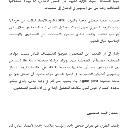
حرية الصحافة، حيث تتزايد القيود على العمل الإعلامي، مما يهدد استقلالية
الصحافية ويحد من حق الجمهور في الوصول إلى المعلومات.
أصدرت جمعية صحفيي دجلة والفرات (
DFG
) اليوم الأربعاء الثالث من حزيران/
يونيو، تقريرها الشهري حول انتهاكات حقوق الإنسان ضد الصحفيين خلال شهر
أيار/مايو الفائت، وكشف التقرير استمرار الاعتداءات على الصحفيين والمؤسسات
الإعلامية طوال الشهر.
وأشار إلى أن العديد من الصحفيين تعرضوا للاستهداف المباشر بسبب موادهم
الصحفية، مضيفاً أن الصحفية ساريا توبراك مراسلة صحيفة
Bir Gün
كانت من
بين المستهدفين بعد أن هاجمتها صحيفة
AKİT
على خلفية تقريرها المتعلق
بأوغورجان أتشيكوز المشتبه به في قضية كلستان دوكو، مضيفاً أن اعتقال يليز أياز
مالكة صحيفة
Aydın post
جاء بسبب خبر نُشر في ولاية أيدين، والذي يعكس
مجدداً كيف تم تحويل قانون مكافحة التضليل الإعلامي إلى أداة لقمع الصحفيين.
احتجاز خمسة صحفيين
وكشف التقرير، عن تعرض صحفي واحد ومؤسسة إعلامية واحدة لاعتداء مباشر، كما