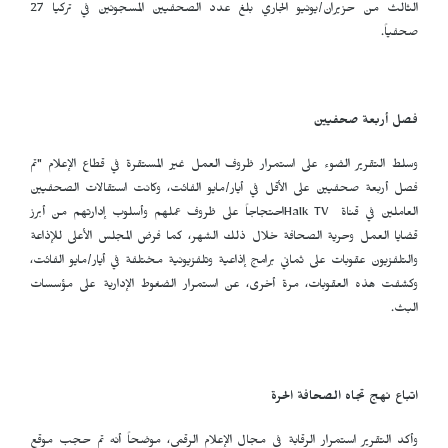
الثالث من حزيران/يونيو الجاري بلغ عدد الصحفيين المسجونين في تركيا 27
صحفياً.
فصل أربعة صحفيين
وسلط التقرير الضوء على استمرار ظروف العمل غير المستقرة في قطاع الإعلام "تم
فصل أربعة صحفيين على الأقل في أيار/مايو الفائت، وكانت استقالات الصحفيين
العاملين في قناة
Halk TV
احتجاجاً على ظروف عملهم وأسلوب إدارتهم من أبرز
قضايا العمل وحرية الصحافة خلال ذلك الشهر، كما فرض المجلس الأعلى للإذاعة
والتلفزيون عقوبات على ثماني برامج إذاعية وتلفزيونية مختلفة في أيار/مايو الفائت،
وكشفت هذه العقوبات، مرة أخرى، عن استمرار الضغوط الإدارية على مؤسسات
البث.
اتباع نهج تجاه الصحافة الحرة
وأكد التقرير استمرار الرقابة في مجال الإعلام الرقمي، موضحاً أنه تم حجب موقع