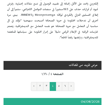
إلكتروني واحد على الأقل، إضافة إلى تقييد الوصول إلى تسع مقالات إخبارية، وفرض
قيود أو قرارات حذف على 193منشوراً في منصات التواصل الافتراضي، مشيراً إلى أن
إغلاق الحسابين التركي والكردي لوكالة
Mezopotamya
و
JINNEWS
يبين مرة
أخرى أن تدخلات الحكومة في حرية الصحافة أصبحت منهجية "نؤكد في كل
مناسبة أن التعامل مع حرية الصحافة هو نفسه التعامل مع الديمقراطية، ونعتبر
ممارسات الرقابة في الإعلام الرقمي دليلاً على إصرار الحكومة على سياساتها المناهضة
للديمقراطية، ونرفضها رفضاً قاطعاً".
عرض المزيد من المقالات
الصفحة ٤ / ١٬٦٦٠
‹
٢
٣
٤
٥
٦
›
04/08/2026