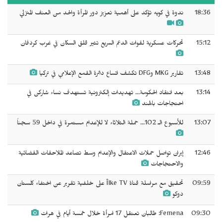
18:36
ندوة في كويه تؤكد على أهمية تعزيز دور المرأة والحد من العنف المنزلي
15:12
تحركات عسكرية لقوات الدعم السريع تثير قلق السكان في غرب كردفان
13:48
تقارير MKG وDFG تكشف اتساع دائرة القمع الإعلامي في تركيا
13:14
بعد انتقاد الحكومة... تهديدات إلكترونية تستهدف نساء شاركن في
احتجاجات بالهند
13:07
للأسبوع الـ 102... حملة الثلاثاء لا للإعدام مستمرة في داخل 59 سجناً
12:46
إيران تواصل حملات الاعتقال والإعدام وسط تصاعد الملاحقات القضائية
والاحتجاجات
09:59
تحقيق مع مراسلة قناة Îlke TV على خلفية تقرير عن اختفاء كلستان
دوكو
09:30
Femena: طالبان تعتقل 17 امرأة خلال خمسة أيام في هرات