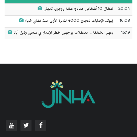
20:04
اعتقال 10 أشخاص هددوا عائلة روجين كابايش
16:08
إيبولا.. الإصابات تتجاوز 4000 للمرة الأولى منذ تفشي الوباء
15:19
بتهم مختلفة... معتقلات يواجهن خطر الإعدام في سجن وكيل آباد