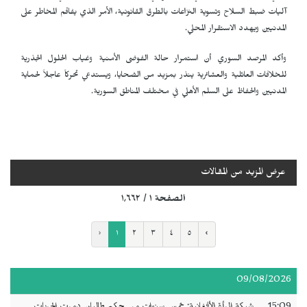
آليات ضبط السلاح وتسوية النزاعات بالطرق القانونية، الأمر الذي يفاقم المخاطر على
المدنيين ويهدد الاستقرار المحلي.
وأكد المرصد السوري أن استمرار حالة الفوضى الأمنية وغياب الحلول الجذرية
للخلافات العائلية والعشائرية ينذر بمزيد من الضحايا، ويستدعي تحركاً عاجلاً لحماية
المدنيين والحفاظ على السلم الأهلي في مختلف المناطق السورية.
عرض المزيد من المقالات
الصفحة ١ / ١٬٦٦٢
‹
١
٢
٣
٤
٥
›
09/08/2026