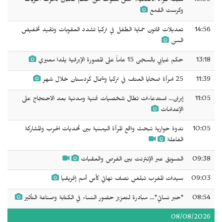
15:09
شبكة المرأة الأفغانية: خمس سنوات من حكم طالبان دمرت الحريات
وكرست القمع
14:56
تعديلات قانون حماية الطفل في تركيا تشدد العقوبات وتقيد تخفيض
السن
13:18
حكم غيابي بالسجن 15 عاماً على المصورة الإيرانية يلدا معيري
11:39
25 امرأة ضحايا العنف في تركيا وشمال كردستان خلال شهر
11:05
إيران... استدعاءات تطال شخصيات فنية ومدنية بعد الاحتجاج على
الإعدامات
10:05
ندوة حوارية تبحث واقع المرأة اليمنية بين تحديات الحرب والمشاركة
الفاعلة
09:38
التسويق عبر الإنترنت بين الفرص والعقبات
09:03
سيدات المغرب تبلغن نصف نهائي كأس أمم إفريقيا
08:54
"حبر نسائي"… مبادرة لتعزيز حضور النساء في الكتابة وصناعة التأثير
08/08/2026