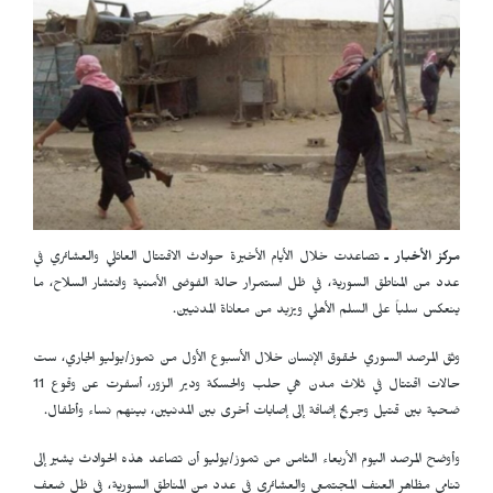
مركز الأخبار ـ
تصاعدت خلال الأيام الأخيرة حوادث الاقتتال العائلي والعشائري في
عدد من المناطق السورية، في ظل استمرار حالة الفوضى الأمنية وانتشار السلاح، ما
ينعكس سلباً على السلم الأهلي ويزيد من معاناة المدنيين.
وثق المرصد السوري لحقوق الإنسان خلال الأسبوع الأول من تموز/يوليو الجاري، ست
حالات اقتتال في ثلاث مدن هي حلب والحسكة ودير الزور، أسفرت عن وقوع 11
ضحية بين قتيل وجريح إضافة إلى إصابات أخرى بين المدنيين، بينهم نساء وأطفال.
وأوضح المرصد اليوم الأربعاء الثامن من تموز/يوليو أن تصاعد هذه الحوادث يشير إلى
تنامي مظاهر العنف المجتمعي والعشائري في عدد من المناطق السورية، في ظل ضعف