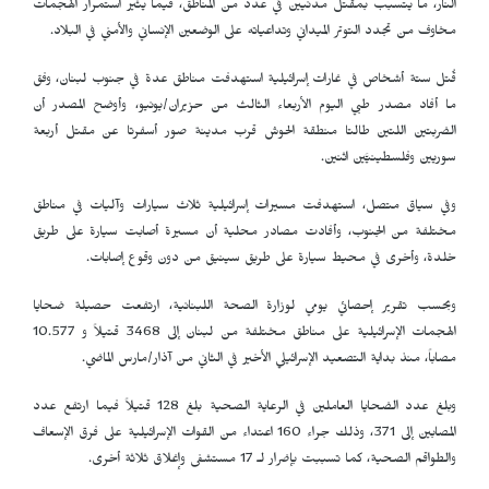
النار، ما يتسبب بمقتل مدنيين في عدد من المناطق، فيما يثير استمرار الهجمات
مخاوف من تجدد التوتر الميداني وتداعياته على الوضعين الإنساني والأمني في البلاد.
قُتل ستة أشخاص في غارات إسرائيلية استهدفت مناطق عدة في جنوب لبنان، وفق
ما أفاد مصدر طبي اليوم الأربعاء الثالث من حزيران/يونيو، وأوضح المصدر أن
الضربتين اللتين طالتا منطقة الحوش قرب مدينة صور أسفرتا عن مقتل أربعة
سوريين وفلسطينيَّين اثنين.
وفي سياق متصل، استهدفت مسيرات إسرائيلية ثلاث سيارات وآليات في مناطق
مختلفة من الجنوب، وأفادت مصادر محلية أن مسيرة أصابت سيارة على طريق
خلدة، وأخرى في محيط سيارة على طريق سينيق من دون وقوع إصابات.
وبحسب تقرير إحصائي يومي لوزارة الصحة اللبنانية، ارتفعت حصيلة ضحايا
الهجمات الإسرائيلية على مناطق مختلفة من لبنان إلى 3468 قتيلاً و 10.577
مصاباً، منذ بداية التصعيد الإسرائيلي الأخير في الثاني من آذار/مارس الماضي.
وبلغ عدد الضحايا العاملين في الرعاية الصحية بلغ 128 قتيلاً فيما ارتفع عدد
المصابين إلى 371، وذلك جراء 160 اعتداء من القوات الإسرائيلية على فرق الإسعاف
والطواقم الصحية، كما تسببت بإضرار لـ 17 مستشفى وإغلاق ثلاثة أخرى.