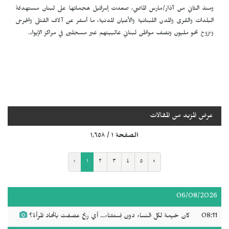
ومنذ الثاني من آذار/مارس الماضي، صعدت إسرائيل هجماتها على لبنان مستهدفةً
البلدات والقرى والمدن اللبنانية والأعيان المدنية، ما أسفر عن آلاف القتلى والجرحى
ونزوح نحو مليون ونصف مواطن لبناني غالبيتهم غير مسجلين في مراكز الإيواء.
عرض المزيد من المقالات
الصفحة ١ / ١٬٦٥٨
‹
١
٢
٣
٤
٥
›
06/08/2026
08:11
كان خيمة لكل النساء دون استثناء... أي ريح عصفت باتحاد المرأة؟