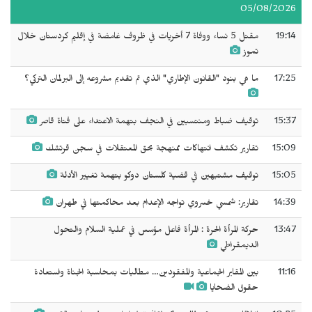
05/08/2026
19:14
مقتل 5 نساء ووفاة 7 أخريات في ظروف غامضة في إقليم كردستان خلال
تموز
17:25
ما هي بنود "القانون الإطاري" الذي تم تقديم مشروعه إلى البرلمان التركي؟
15:37
توقيف ضباط ومنتسبين في النجف بتهمة الاعتداء على فتاة قاصر
15:09
تقارير تكشف انتهاكات ممنهجة بحق المعتقلات في سجن قرتشك
15:05
توقيف مشتبهين في قضية كلستان دوكو بتهمة تغيير الأدلة
14:39
تقارير: شمسي خسروي تواجه الإعدام بعد محاكمتها في طهران
13:47
حركة المرأة الحرة : المرأة فاعل مؤسس في عملية السلام والتحول
الديمقراطي
11:16
بين المقابر الجماعية والمفقودين… مطالبات بمحاسبة الجناة واستعادة
حقوق الضحايا