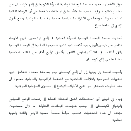
مركز الأخبار ـ
حذرت منصة الوحدة الوطنية للمرأة الكردية في إقليم كردستان من
مخاطر تفاقم التوترات السياسية والأمنية في المنطقة، مشددة على أن المرحلة الحالية
تتطلب موقفاً موحداً من الأطراف السياسية لحماية المكتسبات الوطنية ومنع تحول
الإقليم إلى ساحة صراع.
أصدرت منصة الوحدة الوطنية للمرأة الكردية في إقليم كردستان، اليوم الأربعاء
الثامن من نيسان/أبريل، بياناً أكدت فيه دعمها للمبادرة الداعية إلى الوحدة الوطنية
والتي أطلقت في 19 آذار/مارس الماضي، وتحمل توقيع أكثر من 200 شخصية
مختلفة من إقليم كردستان.
وأشارت المنصة في بيانها إلى أن إقليم كردستان يمر بمرحلة معقدة تتداخل فيها
التغيرات السياسية والخلافات الداخلية مع الضغوط الإقليمية والدولية، معتبرة أن
هذه الظروف تستدعي من جميع الأطراف الارتفاع إلى مستوى المسؤولية التاريخية.
وجاء في البيان أن "مخططات القوى المحتلة الهادفة إلى إضعاف الوضع السياسي
والجغرافي لكردستان، إلى جانب هجمات الجماعات المتطرفة، ما تزال مستمرة"،
مؤكدة أن هذه التحديات تتطلب موقفاً موحداً لحماية الأرض واللغة والهوية
الوطنية.