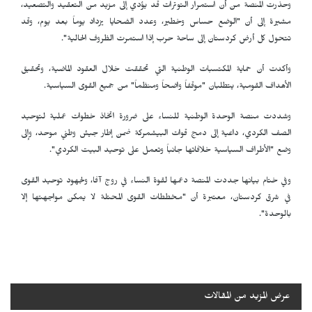
وحذرت المنصة من أن استمرار التوترات قد يؤدي إلى مزيد من التعقيد والتصعيد،
مشيرة إلى أن "الوضع حساس وخطير، وعدد الضحايا يزداد يوماً بعد يوم، وقد
تتحول كل أرض كردستان إلى ساحة حرب إذا استمرت الظروف الحالية".
وأكدت أن حماية المكتسبات الوطنية التي تحققت خلال العقود الماضية، وتحقيق
الأهداف القومية، يتطلبان "موقفاً واضحاً ومنظماً" من جميع القوى السياسية.
وشددت منصة الوحدة الوطنية للنساء على ضرورة اتخاذ خطوات عملية لتوحيد
الصف الكردي، داعية إلى دمج قوات البيشمركة ضمن إطار جيش وطني موحد، وإلى
وضع "الأطراف السياسية خلافاتها جانباً وتعمل على توحيد البيت الكردي".
وفي ختام بيانها جددت المنصة دعمها لقوة النساء في روج آفا، ولجهود توحيد القوى
في شرق كردستان، معتبرة أن "مخططات القوى المحتلة لا يمكن مواجهتها إلا
بالوحدة".
عرض المزيد من المقالات