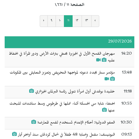
الصفحة ١١ / ١٬٦٦١
‹
٩
١٠
١١
١٢
١٣
›
29/07/2026
14:20
مهرجان القمح الأول في الجزيرة يحتفي بتراث الأرض ودور المرأة في الحفاظ
عليه
13:48
مؤتمر ستار يجدد دعوته لمواجهة التحريض وتعزيز التعايش بين المكونات
11:18
خليدة بوفدش أول امرأة تتولى رئاسة البرلمان الجزائري
10:55
اختفاء شابة من الحسكة أثناء عملها في طرطوس وسط مناشدات للبحث
عنها
10:30
العفو الدولية: أحكام الإعدام تُستخدم لقمع المعارضة
09:13
اليونيسف: مقتل وإصابة 48 طفلاً في شمال كردفان منذ أواخر أيار