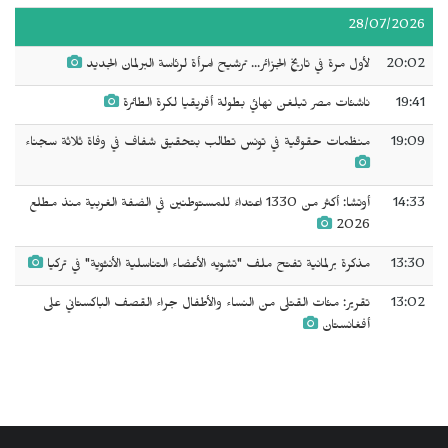
28/07/2026
20:02
لأول مرة في تاريخ الجزائر... ترشيح امرأة لرئاسة البرلمان الجديد
19:41
ناشئات مصر تبلغن نهائي بطولة أفريقيا لكرة الطائرة
19:09
منظمات حقوقية في تونس تطالب بتحقيق شفاف في وفاة ثلاثة سجناء
14:33
أوتشا: أكثر من 1330 اعتداءً للمستوطنين في الضفة الغربية منذ مطلع
2026
13:30
مذكرة برلمانية تفتح ملف "تشويه الأعضاء التناسلية الأنثوية" في تركيا
13:02
تقرير: مئات القتلى من النساء والأطفال جراء القصف الباكستاني على
أفغانستان