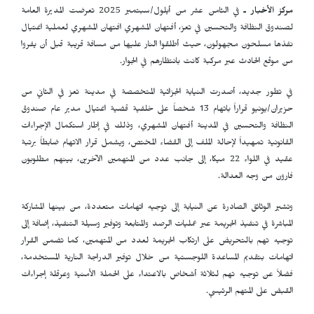
مركز الأخبار ـ
في الثامن عشر من أيلول/سبتمبر 2025 تعرضت المديرة العامة
لصندوق النظافة والتحسين في تعز، أفتهان المشهري افتهان المشهري لعملية اغتيال
نفذها مسلحون مجهولون، حيث أطلقوا النار عليها من مسافة قريبة قبل أن يفروا
من موقع الحادث عبر مركبة كانت بانتظارهم في الجوار.
في تطور جديد، أصدرت النيابة الجزائية المتخصصة في مدينة تعز في الثاني من
حزيران/يونيو قراراً باتهام 13 شخصاً على خلفية قضية اغتيال مدير عام صندوق
النظافة والتحسين في المدينة أفتهان المشهري، وذلك في إطار استكمال الإجراءات
القانونية تمهيداً لإحالة الملف إلى القضاء المختص، ويشمل قرار الاتهام ضابطاً برتبة
عقيد في اللواء 22 ميكا، إلى جانب عدد من المتهمين الآخرين، بينهم مطلوبون
فارون من وجه العدالة.
وتشير الوثائق الصادرة عن النيابة إلى توجيه اتهامات متعددة، من بينها المشاركة
المباشرة في تنفيذ الجريمة عبر عمليات الرصد والمتابعة وتوفير وسيلة التنفيذ، إضافة إلى
توجيه تهم بالتحريض على ارتكاب الجريمة لعدد من المتهمين، كما تضمن القرار
اتهامات بتقديم المساعدة اللوجستية من خلال توفير الدراجة النارية المستخدمة،
فضلاً عن توجيه تهم لثلاثة أشخاص بالاعتداء على الحملة الأمنية وعرقلة إجراءات
القبض على المتهم الرئيسي.