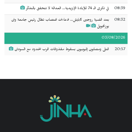
08:39
في ذكرى الـ 74 للإبادة الإيزيدية… العدالة لا تتحقق بالتذكّر
08:32
بعد قضية روجين كابايش... ادعاءات اغتصاب تطال رئيس جامعة وان
يوزنجويِل
03/08/2026
20:57
قتلى ومصابون إثيوبيون بسقوط مقذوفات قرب الحدود مع السودان