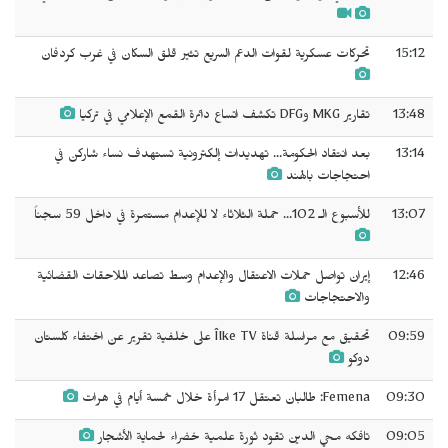
15:12
تحركات عسكرية لقوات الدعم السريع تثير قلق السكان في غرب كردفان
13:48
تقارير MKG وDFG تكشف اتساع دائرة القمع الإعلامي في تركيا
13:14
بعد انتقاد الحكومة... تهديدات إلكترونية تستهدف نساء شاركن في
احتجاجات بالهند
13:07
للأسبوع الـ 102... حملة الثلاثاء لا للإعدام مستمرة في داخل 59 سجناً
12:46
إيران تواصل حملات الاعتقال والإعدام وسط تصاعد الملاحقات القضائية
والاحتجاجات
09:59
تحقيق مع مراسلة قناة Îlke TV على خلفية تقرير عن اختفاء كلستان
دوكو
09:30
Femena: طالبان تعتقل 17 امرأة خلال خمسة أيام في هرات
09:05
تافكه محي الدين تقود ثورة علمية خضراء لحماية الأشجار