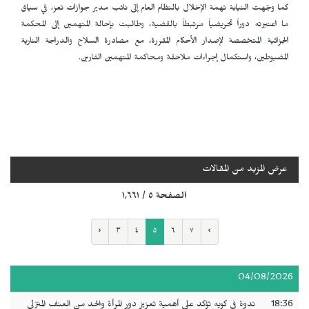
كما وجّهت النيابة تهمة الإخلال بالنظام العام إلى نائب مدير جوازات تعز، في سياق
ما اعتبرته دوراً تحريضياً مرتبطاً بالقضية، وطالبت بإحالة المتهمين إلى المحكمة
الجزائية المتخصصة لإصدار الأحكام المقررة، مع مصادرة السلاح والدراجة النارية
المضبوطين، واستكمال إجراءات ملاحقة ومحاكمة المتهمين الفارين.
عرض المزيد من المقالات
الصفحة ٥ / ١٬٦٦١
‹
٣
٤
٥
٦
٧
›
04/08/2026
18:36
ندوة في كويه تؤكد على أهمية تعزيز دور المرأة والحد من العنف المنزلي