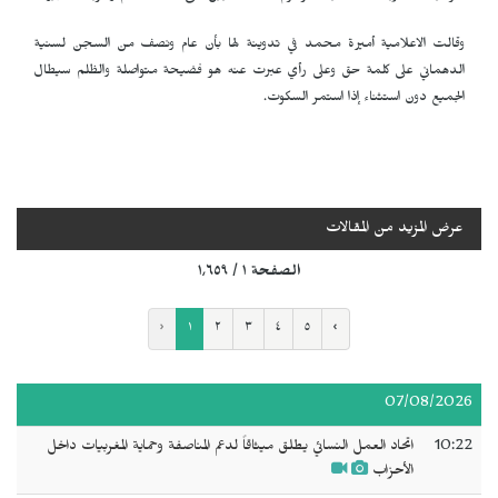
وقالت الاعلامية أميرة محمد في تدوينة لها بأن عام ونصف من السجن لسنية
الدهماني على كلمة حق وعلى رأي عبرت عنه هو فضيحة متواصلة والظلم سيطال
الجميع دون استثناء إذا استمر السكوت.
عرض المزيد من المقالات
الصفحة ١ / ١٬٦٥٩
‹
١
٢
٣
٤
٥
›
07/08/2026
10:22
اتحاد العمل النسائي يطلق ميثاقاً لدعم المناصفة وحماية المغربيات داخل
الأحزاب