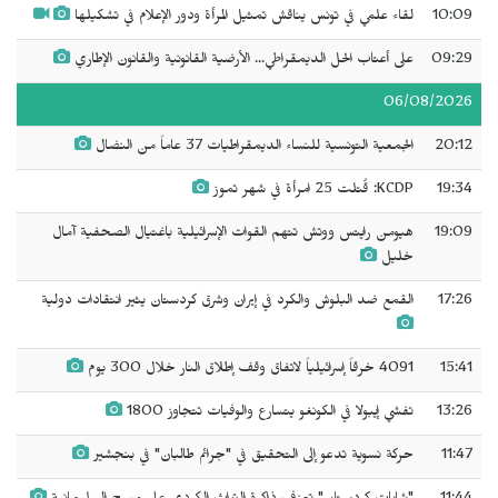
10:09
لقاء علمي في تونس يناقش تمثيل المرأة ودور الإعلام في تشكيلها
09:29
على أعتاب الحل الديمقراطي... الأرضية القانونية والقانون الإطاري
06/08/2026
20:12
الجمعية التونسية للنساء الديمقراطيات 37 عاماً من النضال
19:34
KCDP: قُتلت 25 امرأة في شهر تموز
19:09
هيومن رايتس ووتش تتهم القوات الإسرائيلية باغتيال الصحفية آمال
خليل
17:26
القمع ضد البلوش والكرد في إيران وشرق كردستان يثير انتقادات دولية
15:41
4091 خرقاً إسرائيلياً لاتفاق وقف إطلاق النار خلال 300 يوم
13:26
تفشي إيبولا في الكونغو يتسارع والوفيات تتجاوز 1800
11:47
حركة نسوية تدعو إلى التحقيق في "جرائم طالبان" في بنجشير