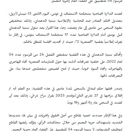
المرسوم 54 للتضييق على الفضاء العام وحرية التعبير.
قضت الدائرة الجناحية بمحكمة الاستئناف في تونس، اليوم الاثنين 13 نيسان/أبريل،
بتعديل الحكم الصادر ضد المحامية والإعلامية سنية الدهماني، وذلك بتخفيض
عقوبة السجن من عامين إلى عام ونصف، وجاء هذا القرار بعد مثول سنية الدهماني
قبل يومين أمام الدائرة الجناحية عدد 17 بمحكمة الاستئناف بتونس، في إطار ما
يُعرف إعلامياً بقضية "العنصرية 2"، حيث تم تحديد الجلسة للنطق بالحكم.
وتُحاكم سنية الدهماني في هذه القضية بمقتضى الفصل 24 من المرسوم عدد 54
لعام 2022، على خلفية تصريحات أدلت بها حول الممارسات العنصرية تجاه المهاجرين
والمهاجرات وتجاه السود عموماً، حيث تم فتح قضيتين منفصلتين ضدها بناءً على
التصريحات ذاتها.
وصدر بحقها حكم ابتدائي بالسجن لمدة عامين في هذه القضية، مع العلم أنه تم
إطلاق سراحها في 27 تشرين الثاني/نوفمبر 2025 بقرار سراح شرطي، وذلك بعد أن
قضت في السجن عام و6 أشهر و16 يوماً.
وفي هذا الإطار جددت جمعية تقاطع من أجل الحقوق والحريات في بيان لها، تنديدها
الشديد باستهداف حرية التعبير من خلال محاكمات الرأي، وتؤكد رفضها القاطع
لتوظيف التشريعات، لا سيما المرسوم 54 للتضييق على الفضاء العام وحرية التعبير.