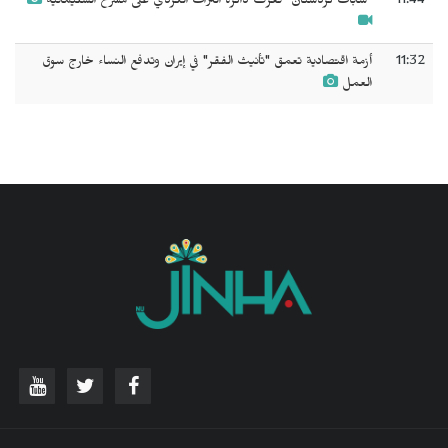
11:44
"شابات كردستان" تعزف ذاكرة التراث الكردي على مسرح السليمانية
11:32
أزمة اقتصادية تعمق "تأنيث الفقر" في إيران وتدفع النساء خارج سوق
العمل