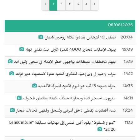
‹
١
٢
٣
٤
٥
›
08/08/2026
20:04
اعتقال 10 أشخاص هددوا عائلة روجين كابايش
16:08
إيبولا.. الإصابات تتجاوز 4000 للمرة الأولى منذ تفشي الوباء
15:19
بتهم مختلفة... معتقلات يواجهن خطر الإعدام في سجن وكيل آباد
15:12
مراسم رسمية في وان إحياءً للذكرى الثانية عشرة لاستشهاد دنيز فرات
14:35
حركة نسوية: 15 آب هو اليوم الأسود للمرأة الأفغانية
14:31
عفرين… احتجاز فتاة ومحاولة خطف طفلة يفاقمان المخاوف
13:24
نساء أفغانيات يُقتلن داخل أسرهن وتُسجل وفاتهن كحالات انتحار
11:13
"ممنوع السقوط" يقود أفين عباسي إلى نهائيات مسابقة "LensCulture
2026"