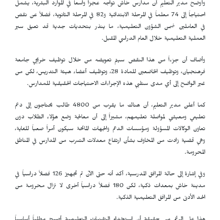
وأوضح مدير التعليم أن مدارس خاش تواجه عجزاً واسعاً في الموارد البشرية، يشمل
احتياجاً إلى 74 معلماً في المرحلة الابتدائية و82 في المرحلة الثانوية، فضلاً عن نقص
في العاملين ضمن الشؤون التعليمية، ما ينذر بتحديات جدية قد تعيق سير
العملية التعليمية خلال العام الدراسي المقبل.
وأضاف أن جزءاً من هذا النقص سيتم تعويضه من خلال توظيف خريجي جامعة
فرهنجيان، وتوظيف الخاضعين للمادة 28، وتوظيف أعضاء هيئة التدريس، لكن من
غير الواضح إلى أي مدى ستلبي هذه الإجراءات الاحتياجات الحقيقية للمدارس.
كما أعلن مدير التعليم، أن هناك ما يقرب من 4800 طالب يحتاجون إلى دعم
تعليمي ومعيشي لمواصلة تعليمهم، مشيراً إلى أن معالجة وضع هؤلاء الطلاب دون
تعاون الوكالات المسؤولة ومؤسسات الدعم والجهات المانحة سيكون أمراً صعباً للغاية،
وهي قضية زادت من المخاوف بشأن ارتفاع معدلات التسرب من المدارس في المناطق
المحرومة.
وفي إشارة إلى حالة المرافق المدرسية، أكد أنه حتى الآن تم تجهيز 126 فصلاً دراسياً في
مدينة خاش بمعدات ذكية، لكن 180 فصلاً دراسياً أخرى لا تزال محرومة من
الحد الأدنى من المرافق التعليمية الذكية.