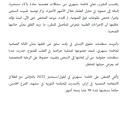
وبحسب التقرير، تعاني فاطمة سبهري من مشكلات هضمية حادة وآلام مستمرة،
إضافة إلى صعوبة في تناول الطعام خلال الأشهر الأخيرة، ورغم توصية طبيب السجن
بإجراء فحص بالموجات فوق الصوتية، لم يُحدد موعد الفحص حتى الآن، فيما تؤكد
عائلتها أن الإجراءات الطبية تتعرض للتأجيل المتكرر، ما يزيد القلق بشأن حالتها
الصحية.
وأعربت منظمات حقوق الإنسان في وقت سابق عن قلقها بشأن الحالة الصحية
لفاطمة سبهري، فبعد خضوعها لعملية جراحية في القلب المفتوح، حذرت عدة
منظمات حقوقية من أن إعادتها إلى السجن وتقييد حصولها على الرعاية المتخصصة
قد يعرض حياتها للخطر.
وأُلقي القبض على فاطمة سبهري في أيلول/سبتمبر 2022 بالتزامن مع انطلاق
الانتفاضة الشعبية في إيران، وأصدرت المحكمة الثورية في مشهد، الفرع الخامس،
حكماً بسجنها لمدة 18 عاماً وستة أشهر.