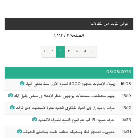
عرض المزيد من المقالات
الصفحة ٢ / ١٬٦٦٢
‹
١
٢
٣
٤
٥
›
08/08/2026
16:08
إيبولا.. الإصابات تتجاوز 4000 للمرة الأولى منذ تفشي الوباء
15:19
بتهم مختلفة... معتقلات يواجهن خطر الإعدام في سجن وكيل آباد
15:12
مراسم رسمية في وان إحياءً للذكرى الثانية عشرة لاستشهاد دنيز فرات
14:35
حركة نسوية: 15 آب هو اليوم الأسود للمرأة الأفغانية
14:31
عفرين… احتجاز فتاة ومحاولة خطف طفلة يفاقمان المخاوف