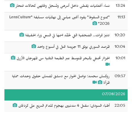
13:24
نساء أفغانيات يُقتلن داخل أسرهن وتُسجل وفاتهن كحالات انتحار
11:13
"ممنوع السقوط" يقود أفين عباسي إلى نهائيات مسابقة "LensCulture
2026"
10:20
دنيز فرات... الصحفية التي خُلِّد اسمها في السعي وراء الحقيقة
10:04
المرصد السوري يوثق 11 جريمة قتل في أسبوع واحد
10:01
الجزائر تحتفي بالبحر المتوسط عبر الطبعة الثانية من المهرجان الأزرق
09:57
روكسان محمد: نواصل الحوار مع دمشق لضمان حقوق وحدات حماية
المرأة
07/08/2026
22:05
أطباء السودان: مقتل 4 مدنيين بهجوم للدعم السريع على كردفان