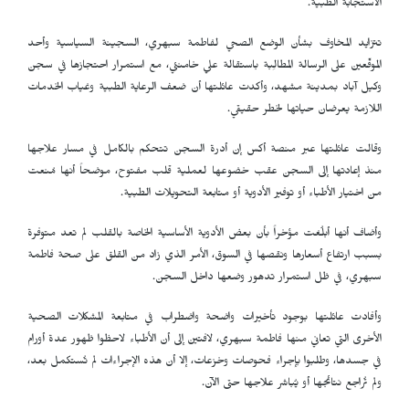
الاستجابة الطبية.
تتزايد المخاوف بشأن الوضع الصحي لفاطمة سبهري، السجينة السياسية وأحد
الموقّعين على الرسالة المطالِبة باستقالة علي خامنئي، مع استمرار احتجازها في سجن
وكيل آباد بمدينة مشهد، وأكدت عائلتها أن ضعف الرعاية الطبية وغياب الخدمات
اللازمة يعرضان حياتها لخطر حقيقي.
وقالت عائلتها عبر منصة أكس إن أدرة السجن تتحكم بالكامل في مسار علاجها
منذ إعادتها إلى السجن عقب خضوعها لعملية قلب مفتوح، موضحاً أنها مُنعت
من اختيار الأطباء أو توفير الأدوية أو متابعة التحويلات الطبية.
وأضاف أنها أبلُغت مؤخراً بأن بعض الأدوية الأساسية الخاصة بالقلب لم تعد متوفرة
بسبب ارتفاع أسعارها ونقصها في السوق، الأمر الذي زاد من القلق على صحة فاطمة
سبهري، في ظل استمرار تدهور وضعها داخل السجن.
وأفادت عائلتها بوجود تأخيرات واضحة واضطراب في متابعة المشكلات الصحية
الأخرى التي تعاني منها فاطمة سبهري، لافتين إلى أن الأطباء لاحظوا ظهور عدة أورام
في جسدها، وطلبوا بإجراء فحوصات وخزعات، إلا أن هذه الإجراءات لم تُستكمل بعد،
ولم تُراجع نتائجها أو يُباشر علاجها حتى الآن.