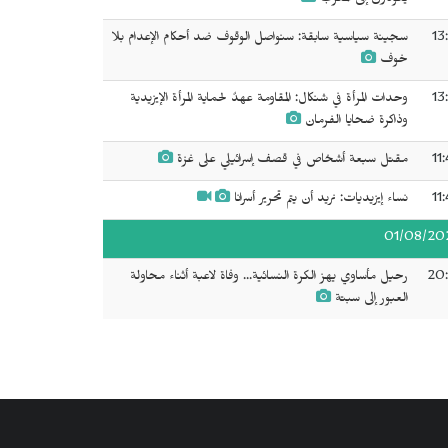
يعودون إلى المغرب
13
سجينة سياسية سابقة: سنواصل الوقوف ضد أحكام الإعدام بلا
خوف
13
وحدات المرأة في شنكال: المقاومة عهدٌ لحماية المرأة الإيزيدية
وذاكرة ضحايا الفرمان
11
مقتل سبعة أشخاص في قصف إسرائيلي على غزة
11
نساء إيزيديات: نريد أن يتم تحرير أسرانا
01/08/20
20:
رحيل مأساوي يهز الكرة النسائية... وفاة لاعبة أثناء محاولة
العبور إلى سبتة