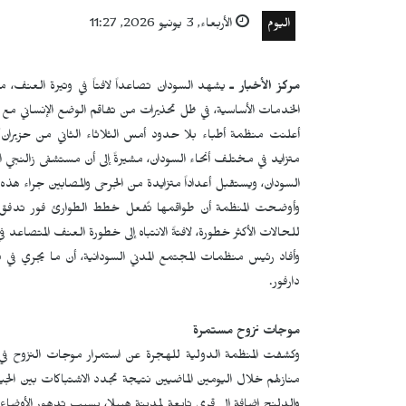
اليوم
الأربعاء, 3 يونيو 2026, 11:27
مركز الأخبار ـ
يشهد السودان تصاعداً لافتاً في وتيرة العنف، ما
الخدمات الأساسية، في ظل تحذيرات من تفاقم الوضع الإنساني مع اس
​أعلنت منظمة أطباء بلا حدود أمس الثلاثاء الثاني من حزيران/
متزايد في مختلف أنحاء السودان، مشيرةً إلى أن مستشفى زالنجي ال
السودان، ويستقبل أعداداً متزايدة من الجرحى والمصابين جراء هذه
وأوضحت المنظمة أن طواقمها تٌفعل خطط الطوارئ فور تدفق أع
للحالات الأكثر خطورة، لافتةً الانتباه إلى خطورة العنف المتصاعد في
وأفاد رئيس منظمات المجتمع المدني السودانية، أن ما يجري في دا
دارفور.
موجات نزوح مستمرة
منازلهم خلال اليومين الماضيين نتيجة تجدد الاشتباكات بين الجي