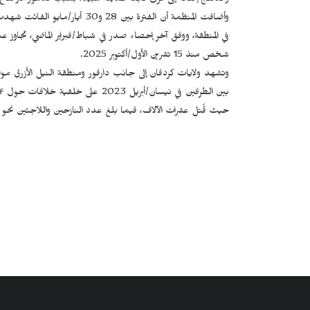
والدلنج إضافة إلى قرى تابعة لمدينة هبيلا، بسبب تدهور الأوضاع ا
شخص منذ 15 تشرين الأول/أكتوبر 2025.
وتشهد ولايات كردفان إلى جانب دارفور ومنطقة النيل الأزرق موا
بين الطرفين في نيسان/أبريل 2023 على
حيث قُتل عشرات الآلاف، فيما بلغ عدد النازحين واللاجئين نحو 13 مليون شخص.