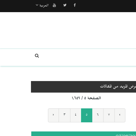
العربية
رض المزيد من المقالات
الصفحة ٥ / ١٬٦٥٩
‹
٣
٤
٥
٦
٧
›