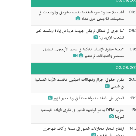
03/08/20
09:
أطباء بلا حدود: سوء التغذية يفتك بالحوامل والمرضعات في
مخيمات اللاجئين شرق تشاد
09:
'ما جرى في شنكال لم يكن جريمة عابرة بل إبادة ارتكبت بحق
الشعب الإيزيدي'
09:
جمعية حقوق الإنسان التركية في عامها الأربعين... النضال
مستمر والانتهاكات لم تتغير
02/08/20
20:
تقرير حقوقي: جرائم وانتهاكات الحوثيين فاقمت الأزمة الانسانية
في اليمن
19:
العثور على طفلة مقتولة خنقاً في ريف دير الزور
15
حزب DEM يدعو لمواجهة الماضي في ذكرى الإبادة الجماعية
للروما
14:
ارتفاع ضحايا محاولات العبور إلى سبتة وآلاف المهاجرين