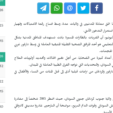
26
26
 عمّق معاناة المدنيين في ولايات عدة، وسط اتساع رقعة الاشتباكات وانهيار
25
تمرار التدهور الأمني.
يونيو، أن الضربات بالطائرات المسيرة باتت تستهدف المناطق المدنية بشكل
15
تعليمي هو أحد المرافق الصحية القليلة المتبقية العاملة في وسط دارفور غربي
 الهجمات.
26
داد كبيرة من الضحايا، من أجل تقييم الحالات وتحديد أولويات العلاج
 السودان، والتحديات التي تواجه الفرق الطبية العاملة في الميدان.​
32
رفور وكردفان من نزاعات قبلية أدى إلى قتل المئات من النساء والأطفال في
22
:15
وكشفت المنظمة الدولية للهجرة عن استمرار موجات النزوح في ولاية جنوب كردفان جنوبي السودان، حيث اضطر 385 شخصاً إلى مغادرة
ش السوداني وقوات الدعم السريع، موضحةً أن النازحين غادروا مدينتي كادوقلي
30