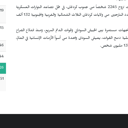
لأمنية.
وأضافت المنظمة أن الفترة بين 28 و30 أيار/مايو الفائت شهدت نزوح 2245 شخصاً من جنوب كردفان، في ظل تصاعد التوترات العسكرية
:19
في المنطقة، ووفق آخر إحصاء صدر في شباط/فبراير الماضي، تجاوز عدد النازحين من ولايات كردفان الثلاث الشمالية والغربية والجنوبية 132 ألف
:15
جهات مستمرة بين الجيش السوداني وقوات الدعم السريع، ومنذ اندلاع الصراع
 خلفية خلافات حول عملية دمج القوات، يعيش السودان واحدة من أسوأ الأزمات الإنسانية في العالم،
:46
:44
26
51