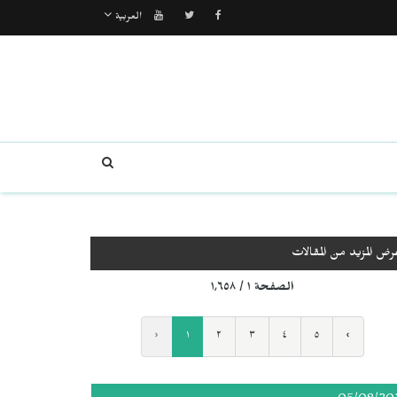
العربية
رض المزيد من المقالات
الصفحة ١ / ١٬٦٥٨
‹
١
٢
٣
٤
٥
›