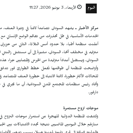
اليوم
الأربعاء, 3 يونيو 2026, 11:27
مركز الأخبار ـ
يشهد السودان تصاعداً لافتاً في وتيرة العنف، ما
الخدمات الأساسية، في ظل تحذيرات من تفاقم الوضع الإنساني مع اس
​أعلنت منظمة أطباء بلا حدود أمس الثلاثاء الثاني من حزيران/
متزايد في مختلف أنحاء السودان، مشيرةً إلى أن مستشفى زالنجي ال
السودان، ويستقبل أعداداً متزايدة من الجرحى والمصابين جراء هذه
وأوضحت المنظمة أن طواقمها تٌفعل خطط الطوارئ فور تدفق أع
للحالات الأكثر خطورة، لافتةً الانتباه إلى خطورة العنف المتصاعد في
وأفاد رئيس منظمات المجتمع المدني السودانية، أن ما يجري في دا
دارفور.
موجات نزوح مستمرة
منازلهم خلال اليومين الماضيين نتيجة تجدد الاشتباكات بين الجي