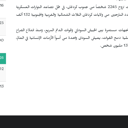
لأمنية.
:16
وأضافت المنظمة أن الفترة بين 28 و30 أيار/مايو الفائت شهدت نزوح 2245 شخصاً من جنوب كردفان، في ظل تصاعد التوترات العسكرية
في المنطقة، ووفق آخر إحصاء صدر في شباط/فبراير الماضي، تجاوز عدد النازحين من ولايات كردفان الثلاث الشمالية والغربية والجنوبية 132 ألف
25
جهات مستمرة بين الجيش السوداني وقوات الدعم السريع، ومنذ اندلاع الصراع
 خلفية خلافات حول عملية دمج القوات، يعيش السودان واحدة من أسوأ الأزمات الإنسانية في العالم،
00
26
02
:13