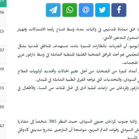
26
:14
 عمّق معاناة المدنيين في ولايات عدة، وسط اتساع رقعة الاشتباكات وانهيار
:25
تمرار التدهور الأمني.
يونيو، أن الضربات بالطائرات المسيرة باتت تستهدف المناطق المدنية بشكل
:37
تعليمي هو أحد المرافق الصحية القليلة المتبقية العاملة في وسط دارفور غربي
 الهجمات.
09
داد كبيرة من الضحايا، من أجل تقييم الحالات وتحديد أولويات العلاج
 السودان، والتحديات التي تواجه الفرق الطبية العاملة في الميدان.​
رفور وكردفان من نزاعات قبلية أدى إلى قتل المئات من النساء والأطفال في
05
39
وكشفت المنظمة الدولية للهجرة عن استمرار موجات النزوح في ولاية جنوب كردفان جنوبي السودان، حيث اضطر 385 شخصاً إلى مغادرة
:47
ش السوداني وقوات الدعم السريع، موضحةً أن النازحين غادروا مدينتي كادوقلي