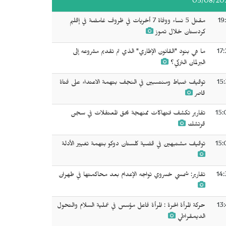
05/08/20
19
مقتل 5 نساء ووفاة 7 أخريات في ظروف غامضة في إقليم
كردستان خلال تموز
17
ما هي بنود "القانون الإطاري" الذي تم تقديم مشروعه إلى
البرلمان التركي؟
15
توقيف ضباط ومنتسبين في النجف بتهمة الاعتداء على فتاة
قاصر
15:
تقارير تكشف انتهاكات ممنهجة بحق المعتقلات في سجن
قرتشك
15:
توقيف مشتبهين في قضية كلستان دوكو بتهمة تغيير الأدلة
14:
تقارير: شمسي خسروي تواجه الإعدام بعد محاكمتها في طهران
13
حركة المرأة الحرة : المرأة فاعل مؤسس في عملية السلام والتحول
الديمقراطي