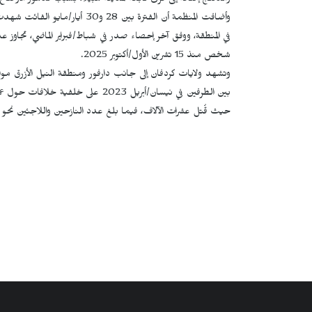
والدلنج إضافة إلى قرى تابعة لمدينة هبيلا، بسبب تدهور الأوضاع ا
شخص منذ 15 تشرين الأول/أكتوبر 2025.
وتشهد ولايات كردفان إلى جانب دارفور ومنطقة النيل الأزرق موا
بين الطرفين في نيسان/أبريل 2023 على
حيث قُتل عشرات الآلاف، فيما بلغ عدد النازحين واللاجئين نحو 13 مليون شخص.