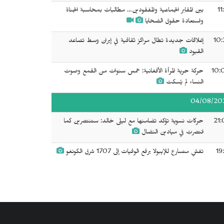
11
بين المقابر الجماعية والمفقودين… مطالبات بمحاسبة الجناة
واستعادة حقوق الضحايا
10:
إغلاقات جديدة تطال مراكز ثقافية في إيران وسط تصاعد
القيود
10:
حركة حرية المرأة الأفغانية: خمس سنوات من القمع وصوت
النساء لم يُسكت
04/08/20
21:
حركات نسوية تؤكد تضامنها مع ليلى خالد: ستنتصرين كما
انتصرتِ في ميادين النضال
19
تفشٍ متسارع للإيبولا يرفع الوفيات إلى 1707 شرق الكونغو