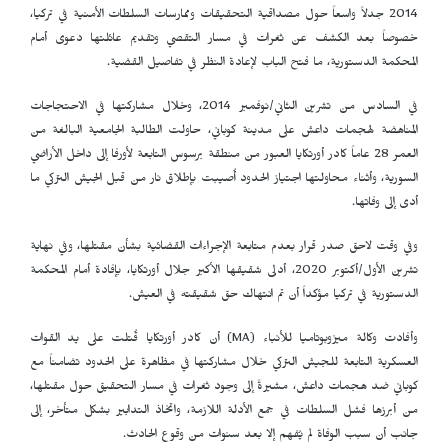
2014 جدلاً واسعاً حول مصداقية التحقيقات وممارسات السلطات الأمنية في تركيا،
خصوصاً بعد الكشف عن ثغرات في مسار التقصي وتقديم عائلتها دعوى أمام
المحكمة الدستورية، ما فتح الباب لإعادة النظر في تفاصيل القضية.
في السادس من تشرين الثاني/نوفمبر 2014، وخلال مشاركتها في الاحتجاجات
المناهضة لهجمات داعش على مدينة كوباني، حاولت الطالبة الجامعية البالغة من
العمر 28 عاماً كادر أورتكايا العبور من منطقة برسوس التابعة لأورفا إلى داخل الأراضي
السورية، وأثناء محاولتها اجتياز الحدود أُصيبت بإطلاق نار من قبل الجيش التركي ما
أدى إلى وفاتها.
وفي وقت لاحق صدر قرار بعدم متابعة الإجراءات القضائية بشأن مقتلها، وفي نهاية
تشرين الأول/أكتوبر 2020، أدلى شقيقها الأكبر جلال أورتكايا، بإفادة أمام المحكمة
الدستورية في تركيا مؤكداً أن تم انتهاك حق شقيقته في العيش.
وأفادت وكالة ميزوبوتاميا للأنباء (
MA
) أن كادر أورتكايا قُتلت على يد القوات
العسكرية التابعة للجيش التركي خلال مشاركتها في مظاهرة على الحدود تضامناً مع
كوباني ضد هجمات داعش، مشيرةً إلى وجود ثغرات في مسار التحقيق حول مقتلها،
من أبرزها فشل السلطات في جمع الأدلة اللازمة، واتخاذ التدابير بشكل متأخر، إلى
جانب أن سبب الوفاة لم يُفهم إلا بعد سنوات من وقوع الحادث.