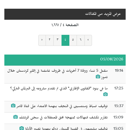
عرض المزيد من المقالات
الصفحة ٤ / ١٬٦٦١
‹
٢
٣
٤
٥
٦
›
05/08/2026
19:14
مقتل 5 نساء ووفاة 7 أخريات في ظروف غامضة في إقليم كردستان خلال
تموز
17:25
ما هي بنود "القانون الإطاري" الذي تم تقديم مشروعه إلى البرلمان التركي؟
15:37
توقيف ضباط ومنتسبين في النجف بتهمة الاعتداء على فتاة قاصر
15:09
تقارير تكشف انتهاكات ممنهجة بحق المعتقلات في سجن قرتشك
15:05
توقيف مشتبهين في قضية كلستان دوكو بتهمة تغيير الأدلة