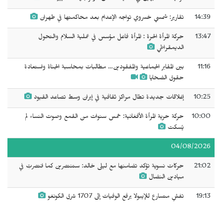
14:39
تقارير: شمسي خسروي تواجه الإعدام بعد محاكمتها في طهران
13:47
حركة المرأة الحرة : المرأة فاعل مؤسس في عملية السلام والتحول
الديمقراطي
11:16
بين المقابر الجماعية والمفقودين… مطالبات بمحاسبة الجناة واستعادة
حقوق الضحايا
10:25
إغلاقات جديدة تطال مراكز ثقافية في إيران وسط تصاعد القيود
10:00
حركة حرية المرأة الأفغانية: خمس سنوات من القمع وصوت النساء لم
يُسكت
04/08/2026
21:02
حركات نسوية تؤكد تضامنها مع ليلى خالد: ستنتصرين كما انتصرتِ في
ميادين النضال
19:13
تفشٍ متسارع للإيبولا يرفع الوفيات إلى 1707 شرق الكونغو