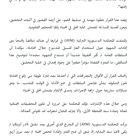
الوقت المناسب، لذلك فإن إفادات الشهود تُعد مهمة للغاية ويجب أن تُؤخذ في
وقتها".
ويُعد هذا القرار خطوة مهمة في تسليط الضوء على أوجه القصور في آليات التحقيق،
ويعزز أهمية المساءلة لضمان حماية الحق في الحياة وفقًا للمعايير القانونية.
وكشفت المحكمة الدستورية التركية (
AYM
) في قرارها أن هناك تناقضاً واضحاً بين
إفادات الشهود حول استخدام الغاز المسيل للدموع خلال الحادثة، مؤكدةً أن
السلطات العامة لم تُجرِ تحقيقاً جديداً أو تستدعِ الشهود مجدداً لتوضيح هذا
التناقض، ما اعتبره القضاة مؤشراً خطيراً على وجود إهمال في عملية التحقيق.
وأضاف القرار أن الأقوال والتصريحات التي تم أخذها بعد فترة طويلة من وقوع الحادثة
تُعزز الشكوك بشأن تقاعس السلطات في جمع الأدلة في الوقت المناسب، ما يُثير
تساؤلات مشروعة حول نزاهة الإجراءات ومدى الالتزام بضمان الحق في الحياة.
ومن خلال هذه الإشارات، تؤكد المحكمة على ضرورة أن تكون التحقيقات الجنائية
فعالة وجادة منذ اللحظة الأولى، وألا يُترك المجال لثغرات قد تُقوض العدالة.
ورأت المحكمة الدستورية (
AYM
) أن التشريح الذي أُجري بعد مقتل كادر أورتكايا لم
يكن كافياً منذ البداية، إذ تبيّن أن فتح القبر وإعادة فحص الجثة تم بعد مرور أربع