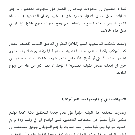
كما تم التلميح إلى محاولات تهدف إلى التستر على مجريات التحقيق، ما يُثير
تساؤلات حول مدى الالتزام بحماية الحق في الحياة وضمان الشفافية في المساءلة
القانونية، وعززت هذه التطورات المخاوف من وجود انتهاك ممنهج لحقوق الإنسان في
مثل هذه الحالات.
وقَبِلت المحكمة الدستورية العليا (
AYM
) النظر في الدعوى المقدمة بخصوص مقتل
كادر أورتكايا، وأكملت تقييم ملف القضية، لتصدر قراراً يؤكد وجود انتهاك لحقوق
الإنسان، مشددةً على أن أقوال الأشخاص الذين شهدوا الحادثة قد تم تسجيلها، في
حين أن إفادات عناصر القوات العسكرية لم تُؤخذ إلا بعد أكثر من عام من وقوع
الحادث.
الانتهاكات التي تم ممارستها ضد كادر أورتكايا
واعتبرت المحكمة هذا الوضع مؤشراً على عدم جدية التحقيق قائلةً "هذا الوضع
يعكس تأثيراً سلبياً على مصداقية التحقيق، فمن الواضح أن في واقعة وفاة لم يتم
تحديد ظروفها وشروطها بوضوح منذ البداية، ولم يُقم المسؤولون بتوثيق المشاهدات في