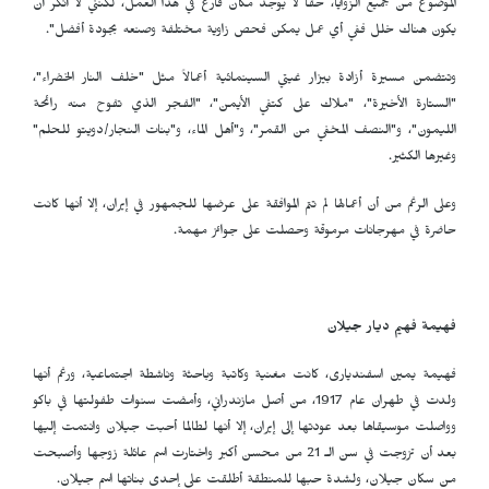
الموضوع من جميع الزوايا، حقاً لا يوجد مكان فارغ في هذا العمل، لكنني لا أنكر أن
يكون هناك خلل ففي أي عمل يمكن فحص زاوية مختلفة وصنعه بجودة أفضل".
وتتضمن مسيرة أزادة بيزار غيتي السينمائية أعمالاً مثل "خلف النار الخضراء"،
"الستارة الأخيرة"، "ملاك على كتفي الأيمن"، "الفجر الذي تفوح منه رائحة
الليمون"، و"النصف المخفي من القمر"، و"أهل الماء، و"بنات النجار/دويتو للحلم"
وغيرها الكثير.
وعلى الرغم من أن أعمالها لم تتم الموافقة على عرضها للجمهور في إيران، إلا أنها كانت
حاضرة في مهرجانات مرموقة وحصلت على جوائز مهمة.
فهيمة فهيم ديار جيلان
فهیمة یمین اسفندیاری، كانت مغنية وكاتبة وباحثة وناشطة اجتماعية، ورغم أنها
ولدت في طهران عام 1917، من أصل مازندراني، وأمضت سنوات طفولتها في باكو
وواصلت موسيقاها بعد عودتها إلى إيران، إلا أنها لطالما أحبت جيلان وانتمت إليها
بعد أن تزوجت في سن الـ 21 من محسن أكبر واختارت اسم عائلة زوجها وأصبحت
من سكان جيلان، ولشدة حبها للمنطقة أطلقت على إحدى بناتها اسم جيلان.