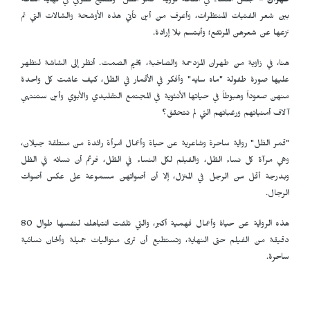
طهران -
تجلس النساء في القاعة لرؤية "قمر الظل" وتضيع نظرتي في نهاية القاعة
بين شعر الفتيات المنتظرات، وأعرف من أين تأتي هذه الأوشحة والشالات التي تم
نزعها عن شعرهن المرتفع؛ وأبتسم بلا إرادة.
هنا، في زاوية من طهران المزدحمة والصاخبة، يخيم الصمت. أنظر إلى الشاشة لتظهر
عليها صورة طفولة "ماه سایه" وأفكر في الأقمار في الظل، كيف عاشت كل واحدة
منهن صعوداً وهبوطاً في حياتها الأنثوية في المجتمع التقليدي والأبوي وأين ستنتهي
آلاف أمنياتهم ورغباتهم التي لم تتحقق؟
"قمر الظل" رواية ساحرة وشاعرية عن حياة وأعمال امرأة رائدة من منطقة جيلان،
وهي مرآة كل نساء الظل، والفيلم لكل النساء في الظل، فرغم أن نسائه في الظل
وبدرجة أقل من الرجل في المنزل، إلا أن أصواتهن مسموعة على عكس أصوات
الرجال.
هذه الرواية عن حياة وأعمال فهمية أكبر، والتي تلفت انتباهك لنفسها طوال 80
دقيقة من الفيلم حتى النهاية، وتستطيع أن ترى متواليات جميلة وألحان نسائية
ساحرة.