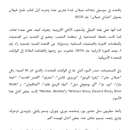
وبحثت في موسيقى وعادات جيلان لمدة عشرين عاماً ونشرت أول كتاب طبخ لجيلان
بعنوان "طباخي جيلان" عام 1959.
كما أنها تغني بلغة الجيلكي وبأسلوب الأغاني الأوروبية، وتعرف كيف تغني بعدة لغات.
كما كانت ناشطة اجتماعية في منظمة الشعب، وعضو في العديد من الجمعيات
والمنظمات الخيرية والجمعيات النسائية، ومسؤولة عن اللجنة الفنية لجمعية راه رقم
1، وبعد الثورة الإيرانية عام 1979، هاجرت مع زوجها وأطفالهما الثلاثة إلى الولايات
المتحدة الأمريكية.
وفي التسعينات، صدر ألبوم أغاني لها في الولايات المتحدة، والذي ضم 16 أغنية، وهي
"جيلان جان"، "زهرة الربيع"، "نوروزي فالس"، "مصرلو"، "القمر الجديد"، "جمعة
بازار"، "بوم باز"، "آي بوخوفتي ديل"، "ليلة الربيع تلك"، "أفتابخيزان". و "
Shab
Boo
و
Desert Boo
و
Winter Boo
" و"
Noshu
،
Noshu
" كانت بعض أغاني هذا
الألبوم.
وأعاد مطربون مثل عاشور بور، ومحمد نوري، وبوران، ومنير وكيلي، وفريدون فرخزاد،
وباري زنغنه، ومينو جافان غناء بعض أعمال فهيمة أكبر.