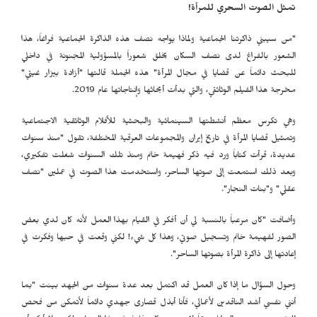
تمثل الصوت السحري للمرأة!
"من سيبني ذاكرتنا الجماعية ولماذا يواجه نصف هذه الذاكرة الجماعية فراغاً، هذا
الشعور بالفراغ لدى نصف السكان يخلق شعوراً بالمسؤولية المجنونة في داخلي
للبحث دائماً عن قضايا في مجال المرأة" هذه الجملة قالتها "أزادة بيزار غيتي"
مخرجة هذا الفيلم الوثائقي، والتي بدأت أبحاثها وإنتاجاتها عام 2019.
وهي تكرس معظم أنشطتها السينمائية والبحثية للأفلام الوثائقية الاجتماعية
وتمثيل قضايا المرأة في تاريخ إيران والمجموعات العرقية المختلفة، تقول "منذ سنوات
عديدة، قرأت كتاباً ورد فيه ذكر فهيمة خانم ومنذ تلك السنوات شغلت تفكيري،
وبعد ذلك استمعت إلى صوتها الساحر، واستخدمت هذا الصوت في عملين "نصف
عقلي" و"بنات النجار".
وأضافت "كان مرعباً بالنسبة لي أن أفكر في القيام بهذا العمل لأنه كان لدي بعض
الصور لفهيمة خانم وتسجيل صوتي، وهذا كل شيء! لكني وقعت في حبها وفكرت في
إعادتها إلى ذاكرة المرأة بصوتها الساحر".
وحول السؤال ما إذا كان العمل قد اكتمل بعد عدة سنوات من الجهد بينت "بما
أنني نفسي أشد الناقدين لأعمالي، فأنا أبذل قصارى جهدي دائماً لأتمكن من فحص