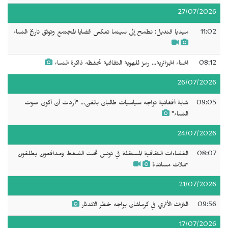
27/07/2026
11:02
ميديا قنديل: نطمح إلى سينما تعكس قضايا المجتمع وتوثق تاريخ النساء
08:12
الحناء الجزائرية... رمز للهوية الثقافية تحفظه ذاكرة النساء
26/07/2026
09:05
شابة أفغانية تواجه سياسيات طالبان بالفن... "أردت أن أكون صوت
النساء"
24/07/2026
08:07
الفضاءات الثقافية المستقلة في تونس تحت الضغط ومدافعون يطلقون
حملات مساندة
21/07/2026
09:56
التراث الأثري في كرماشان يواجه خطر الاندثار
17/07/2026