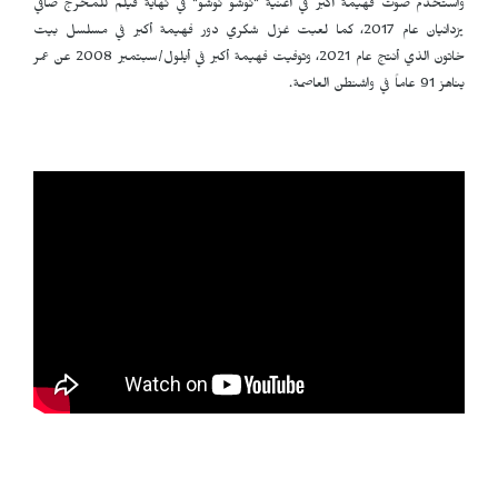
واستخدم صوت فهيمة أكبر في أغنية "نوشو نوشو" في نهاية فيلم للمخرج صافي
يزدانيان عام 2017، كما لعبت غزل شكري دور فهيمة أكبر في مسلسل بيت
خاتون الذي أنتج عام 2021، وتوفيت فهيمة أكبر في أيلول/سبتمبر 2008 عن عمر
يناهز 91 عاماً في واشنطن العاصمة.