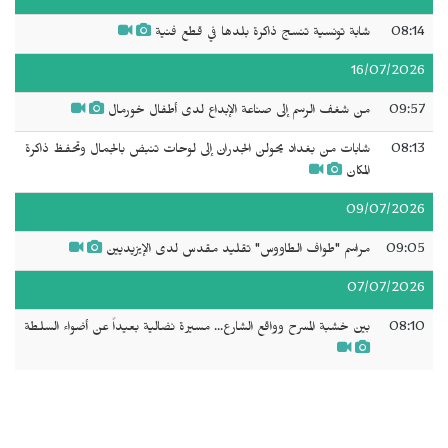
08:14
شابة تونسية تنسج ذاكرة بلدها في قطع فنية
16/07/2026
09:57
من شغف الرسم إلى صناعة الإبداع لدى أطفال خورمال
08:13
شابات من بغداد يحولن الجدران إلى لوحات تنبض بالجمال وتحفظ ذاكرة
المكان
09/07/2026
09:05
مراسم "طواف الطاووس" تقليد مقدس لدى الإيزيديين
07/07/2026
08:10
بين خشبة المسرح وواقع الشارع... مسيرة نضالية بعيداً عن أضواء السلطة