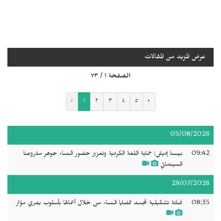
عرض المزيد من المقالات
الصفحة ١ / ٧٣
‹
١
٢
٣
٤
٥
›
05/08/2026
09:42
بيسنا إديش: حماية اللغة الكردية وتعزيز حضور النساء جوهر مشروعنا
السينمائي
29/07/2026
08:35
فنانة تشكيلية تجسد قضايا النساء من خلال أعمالها بأسلوب بصري مؤثر