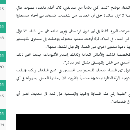
لغناء توضح "كنت أغني دائماً مع صديقتي، كلانا نحلم بالغناء بصوت عالٍ
05
ماعية لا تزال سائدة حتى أن العديد من المغنيات تستخدمن أسماء مستعارة
26
ات اليوم، لافتةً إلى أن شرق كردستان وإيران شاهدتان على ذلك "لا تزال
18
 الغناء في البلاد، فإذا أرادت مغنية محترفة ووصلت إلى مستوى الماجستير
ها دعوة مغنين آخرين من النساء والرجال للغناء معها".
ن المخصصة لذلك والأماكن العامة وكذلك إصدار الألبومات، بينما يحق ذلك
26
اسي من الفن والموسيقى بشكل غير مباشر".
20
ول "إن النساء ضحايا للتمييز بين الجنسين في جميع البلدان ولكنه يختلف
ه المرأة النظرة المتحيزة جنسياً والأبوية، فلا يمكنها العمل بسهولة في أي
26
لينا رفع علم المساواة والحرية والإنسانية على قمة كل مدينة. أتمنى أن
15
ق المغنيات".
26
21