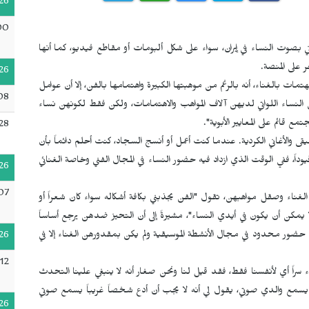
26
00
اني بصوت
النساء في إيران، سواء على شكل ألبومات أو مقاطع فيديو، كما أنها
 على المنصة.
26
مات بالغناء، أنه بالرغم من موهبتها الكبيرة واهتمامها بالفن، إلا أن عوامل
08
 النساء اللواتي لديهن آلاف المواهب والاهتمامات، ولكن فقط لكونهن نساء
 قائم على المعايير الأبوية".
28
 والأغاني الكردية. عندما كنت أعمل أو أنسج السجاد، كنت أحلم دائماً بأن
داً، ففي الوقت الذي ازداد فيه حضور النساء في المجال الفني وخاصة الغنائي
26
07
لغناء وصقل مواهبهن، تقول "الفن يجذبني بكافة أشكاله سواء كان شعراً أو
ا يمكن أن يكون في أيدي النساء"، مشيرةً إلى أن التحيز ضدهن يرجع أساساً
ان حضور محدود في مجال الأنشطة الموسيقية ولم يكن بمقدورهن الغناء إلا في
26
12
غناء سراً أي لأنفسنا فقط، فقد قيل لنا ونحن صغار أنه لا ينبغي علينا التحدث
ا يسمع والدي صوتي، يقول لي أنه لا يجب أن أدع شخصاً غريباً يسمع صوتي
26