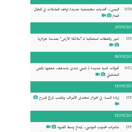
07:
اليمن... تحديات مجتمعية عديدة تواجه العاملات في المجال
العام
21/01/20
07:
صُور ولقطات استثنائية لـ "ملائكة الأرض" بعدسة جزائرية
19/01/20
07:
تحولات فنية عديدة لم تُنسي شدى بامدهف شغفها بالفن
التشكيلي
13/01/20
07:
إرادة النساء في الجزائر تتحدى الأعراف وتكتب تاريخ المسرح
12/01/20
07:
شاعرات الجنوب التونسي... إبداع وسط القيود