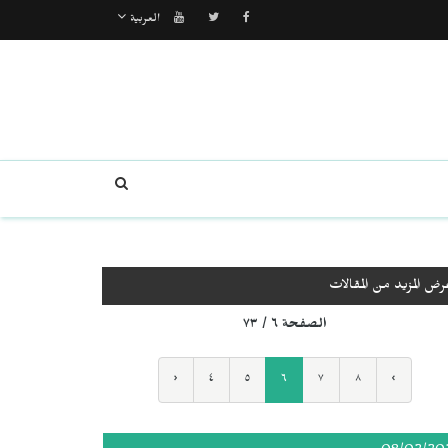
العربية
رض المزيد من المقالات
الصفحة ٦ / ٧٣
‹
٤
٥
٦
٧
٨
›