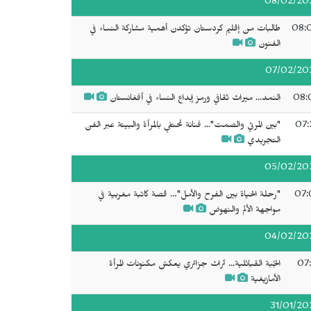
08/02/20
08:
طالبات من إقليم كردستان تؤكدن أهمية مشاركة النساء في
الفنون
07/02/20
08:
النمد... ميراث ثقافي ورمز إبداع النساء في أفغانستان
07:
"بين المرئي والصمت"... فنانة تحتفي بالمرأة والبيئة عبر الفن
التجريدي
05/02/20
07:
"رحلة الحياة بين الفرح والأمل"… قصة كاتبة مغربية في
مواجهة الألم والنهوض
04/02/20
07:
الجُبة القبائلية... تُراث جزائري يعكسُ مكنونات المرأة
الأمازيغية
31/01/20