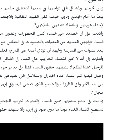
لأنه ممنوع".
وعن تجربتها والمشاكل التي تواجهها في سعيها لتحقيق حلمها با
يوماً ما أمام الجميع ودون خوف، لكن القيود الثقافية والاجت
لإخفاء هويتهن وعادة لا تدعمهن عائلاتهن".
وأكدت على أن العديد من النساء كسرن المحظورات وتغنين منفرد
النساء تواجهن العديد من العقبات والصعوبات في التعامل مع فن
بعد سنوات من الممارسة والجهد أن تؤدي أغنية على المسرح، فعلي
وأشارت إلى أنه لا يحق للنساء التدريب على الغناء في الأماك
للرجال "هذا الظلم لا يضطهد حقوق النساء فقط بل يدمر جزء أس
وحول كيفية كسر النساء لهذه الجدران والسلاسل التي تقيدهن تق
من بلد لآخر وفق الظروف والمجتمع الذي تعشن فيه، وفي إيران تواج
مجال".
ودعت في ختام حديثها جميع النساء والفتيات لتوعية المجتمع "ع
تستطيع النساء الغناء يوماً ما دون قيود في إيران، وألا ينتهك حقو