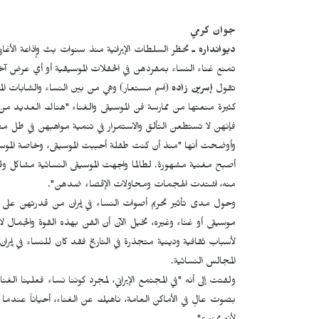
جوان كرمي
ديوانداره ـ
تحظر السلطات الإيرانية منذ سنوات بث وإذاعة الأغ
تمنع غناء النساء بمفردهن في الحفلات الموسيقية أو أي عرض آخر
تقول
إسرين زاده
(اسم مستعار) وهي من بين النساء والشابات المهت
كثيرة منعتها من ممارسة فن الموسيقى والغناء "هناك العديد من
فإنهن لا تستطعن التألق والاستمرار في تنمية مواهبهن في ظل مجتمع
وأوضحت أنها "منذ أن كنت طفلة أحببت الموسيقى، وخاصة الموسيقى
أصبح مغنية مشهورة. لطالما واجهت الموسيقى النسائية مشاكل وقيو
منه، اشتدت الهجمات ومحاولات الإقصاء ضدهن".
وحول مدى تأثير تحريم أصوات النساء في إيران من قدرتهن على ا
موسيقى أو غناء وغيره، تخيل الآن أن الفن بهذه القوة والجمال ل
لأسباب ثقافية ودينية متجذرة في التاريخ فقد كان للنساء في إير
المجالس النسائية.
ولفتت إلى أنه "في المجتمع الإيراني، لمجرد كوننا نساء فعلينا ال
بصوت عالٍ في الأماكن العامة، ناهيك عن الغناء، أحياناً عندم