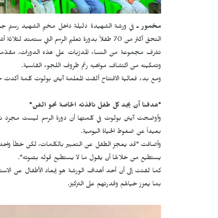
مخمور ـ
في ورشة الشهيدة دليلة داخل مخيم الشهيد رستم جو
التحق أكثر من 70 طفلاً بدورة تعليم الرسم التي ستمتد لثلاثة أشهر كاملة.
تشرف مجموعة من النساء المدرّبات على هذه الدورات، مقدّم
وتمكينه من اكتشاف مواهبه رغم ظروف اللجوء القاسية.
ومع بدء فعالية الافتتاح ألقت المعلمة آيتن بولوت كلمة أكدت خلال
"هدفنا أن يجد كل طفل نافذته الخاصة نحو الفن"
وأوضحت آيتن بولوت في كلمتها أن دورة الرسم ليست مجرد نش
بعيداً عن ضغوط الحياة اليومية.
وأضافت "قد يعجز الطفل عن التعبير بالكلمات، لكن خطاً واحداً
يستطيع من خلالها أن يقول ما لا يستطيع قوله بصوته".
كما لفتت إلى أن أحد أهداف الورشة هو إبعاد الأطفال عن الاستخد
بما يعزز خيالهم وقدرتهم على التركيز.