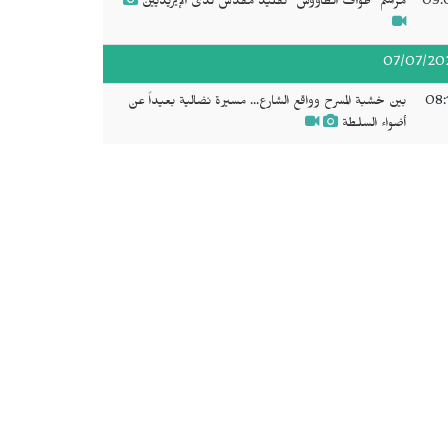
09:
مراسم "طواف الطاووس" تقليد مقدس لدى الإيزيديين
07/07/20
08:
بين خشبة المسرح وواقع الشارع... مسيرة نضالية بعيداً عن
أضواء السلطة