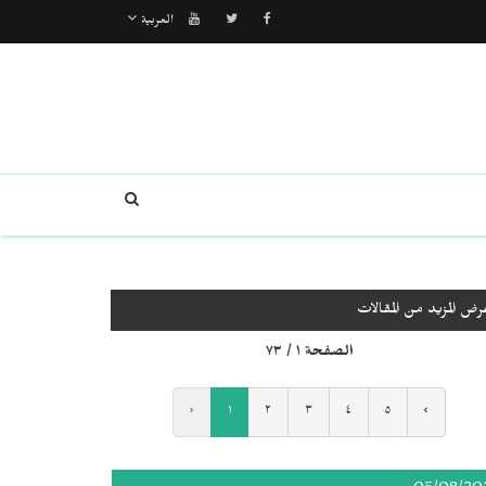
العربية
رض المزيد من المقالات
الصفحة ١ / ٧٣
‹
١
٢
٣
٤
٥
›