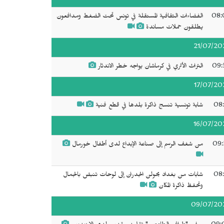
08:
الفضاءات الثقافية المستقلة في تونس تحت الضغط ومدافعون
يطلقون حملات مساندة
21/07/20
09:
التراث الأثري في كرماشان يواجه خطر الاندثار
17/07/20
08:
شابة تونسية تنسج ذاكرة بلدها في قطع فنية
16/07/20
09:
من شغف الرسم إلى صناعة الإبداع لدى أطفال خورمال
08:
شابات من بغداد يحولن الجدران إلى لوحات تنبض بالجمال
وتحفظ ذاكرة المكان
09/07/20