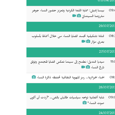
05/08/20
09:
بيسنا إديش: حماية اللغة الكردية وتعزيز حضور النساء جوهر
مشروعنا السينمائي
29/07/20
08:
فنانة تشكيلية تجسد قضايا النساء من خلال أعمالها بأسلوب
بصري مؤثر
27/07/20
11
ميديا قنديل: نطمح إلى سينما تعكس قضايا المجتمع وتوثق
تاريخ النساء
08:
الحناء الجزائرية... رمز للهوية الثقافية تحفظه ذاكرة النساء
26/07/20
09:
شابة أفغانية تواجه سياسيات طالبان بالفن... "أردت أن أكون
صوت النساء"
24/07/20