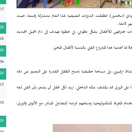
07
دي (مخمور)، انطلقت الدورات الصيفية لهذا العام بمشاركة واسعة، حيث
26
ات خبراتهن للأطفال بشكل تطوعي، في خطوة تهدف إلى دعم الجيل الجديد
56
ها أهمية هذا المشروع الفني بالنسبة لأطفال المخيم.
26
14
اط ترفيهي، بل مساحة حقيقية تمنح الطفل القدرة على التعبير عن ذاته
26
57
 على الورق قد يكشف عالمه الداخلي. نريد لكل طفل أن يشعر بأن الفن لغة
13
ام المفرط للتكنولوجيا، ومنحهم فرصة للتفاعل المباشر مع الألوان والورق،
26