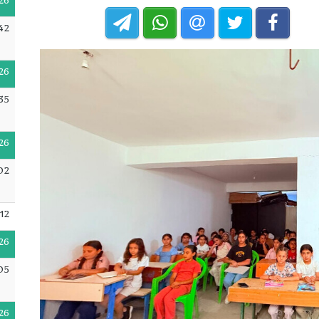
26
42
26
35
26
:02
12
26
05
26