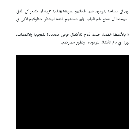
ون إلى مساحة يفرغون فيها طاقاتهم بطريقة إيجابية "نريد أن نُشعر كل طفل
. مهمتنا أن نفتح لهم الباب، وأن نمنحهم الثقة ليخطوا خطواتهم الأولى في
بالأنشطة الفنية، حيث تُتاح للأطفال فرص متعددة للتجربة والاكتشاف،
 في دعم الأطفال الموهوبين وتطوير مهاراتهم.