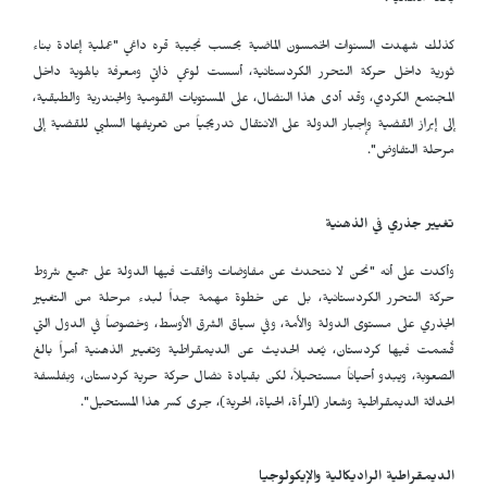
بالغة الأهمية.
كذلك شهدت السنوات الخمسون الماضية بحسب نجيبة قره داغي "عملية إعادة بناء
ثورية داخل حركة التحرر الكردستانية، أسست لوعي ذاتي ومعرفة بالهوية داخل
المجتمع الكردي، وقد أدى هذا النضال، على المستويات القومية والجندرية والطبقية،
إلى إبراز القضية وإجبار الدولة على الانتقال تدريجياً من تعريفها السلبي للقضية إلى
مرحلة التفاوض".
تغيير جذري في الذهنية
وأكدت على أنه "نحن لا نتحدث عن مفاوضات وافقت فيها الدولة على جميع شروط
حركة التحرر الكردستانية، بل عن خطوة مهمة جداً لبدء مرحلة من التغيير
الجذري على مستوى الدولة والأمة، وفي سياق الشرق الأوسط، وخصوصاً في الدول التي
قُسّمت فيها كردستان، يُعد الحديث عن الديمقراطية وتغيير الذهنية أمراً بالغ
الصعوبة، ويبدو أحياناً مستحيلاً، لكن بقيادة نضال حركة حرية كردستان، وبفلسفة
الحداثة الديمقراطية وشعار (المرأة، الحياة، الحرية)، جرى كسر هذا المستحيل".
الديمقراطية الراديكالية والإيكولوجيا