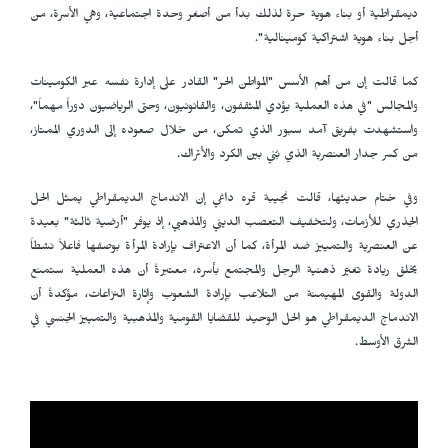
ديمقراطية أو بناء هوية حرة لذلك بدأ من أصغر وحدة اجتماعية، وهي الأسرة، من
أجل بناء هوية اشتراكية كومينالية".
كما قالت إن من أهم الأسس "المواطن الحر" القادر على إدارة نفسه عبر الكومينات
والمجالس "في هذه العملية يؤدي المثقفون، والقانونيون، وحتى الرياضيون دوراً مهماً"،
واستشهدت بفريق آمد سبور الذي تمكن، من خلال صعوده إلى الدوري الممتاز،
من كسر جدار العنصرية الذي بُني بين الكرد والأتراك.
وفي ختام حديثها، قالت نجيبة قره داغي إن الاندماج الديمقراطي يمثل الحل
الجذري للأزمات، ولتخفيف التعصب الديني والمذهبي، إذ يوفر "أرضية ثالثة" بعيدة
عن العنصرية والتمييز ضد المرأة، كما أن الاعتراف بإرادة المرأة بوصفها فاعلاً نشطاً
يخلق ريادة تغيّر ذهنية الرجل والمجتمع بأسره، معتبرةً أن هذه العملية ستمنع
الدولة والقوى المهيمنة من التلاعب بإرادة الشعوب وإثارة النزاعات، مؤكدةً أن
الاندماج الديمقراطي هو الحل الوحيد للقضايا القومية والمذهبية والتمييز الجنسي في
الشرق الأوسط.