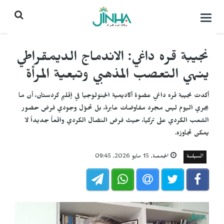
التحكم
بالقائمة
نجيبة قره داغي: الاندماج الديمقراطي
ينهي التعصب المذهبي وتبعية المرأة
أكدت نجيبة قره داغي عضوة أكاديمية الجنولوجيا في إقليم كردستان، أن ما
يجري اليوم ليس مجرد مفاوضات عابرة، بل تحوّل وجودي فرض حضور
الشعب الكردي على تركيا، حيث فرض النضال الكردي واقعاً جديداً لا
يمكن تجاوزه.
السياسة
الجمعـة, 15 مايو 2026, 09:45