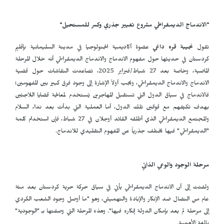
"الاندماج الديمقراطي مشروع تغيير جذري وكسر للمستحيل"
تقول
نجيبة قره داغي
عضوة أكاديمية الجنولوجيا في مدينة السليمانية بإقليم
كردستان في حديثها حول مفهوم الاندماج والاندماج الديمقراطي أنه خلال المرحلة
الماضية، وخاصة بعد 27 شباط/فبراير 2025، تصاعدت النقاشات حول قضية
الاندماج والاندماج الديمقراطي، ويجب أولاً الإشارة إلى وجود فرق كبير بين المفهومين؛
فالاندماج في سياق الدول التي تستقبل المهاجرين يُستخدم لمعالجة قضايا اللاجئين
بهدف تكيّفهم مع قوانين تلك الدول، أما العملية التي بدأت بعد نداء السلام
والمجتمع الديمقراطي الذي أطلقه القائد أوجلان في 27 شباط، فإن استخدام كلمة
"الديمقراطي" فيها يختلف جذرياً عن المفهوم التقليدي للاندماج.
مرحلة الوجود والوعي الذاتي
ولفتت إلى أن الاندماج الديمقراطي يأتي في سياق حركة حرية كردستان بعد مئة
عام من النضال ضد الإنكار والإبادة والتهميش، وهو "ما أوصل وجود الشعب الكردي
إلى مرحلة لم يعد بإمكان الدولة إنكاره فيها". وهذه المرحلة التي وصفتها بـ "الوجودية"