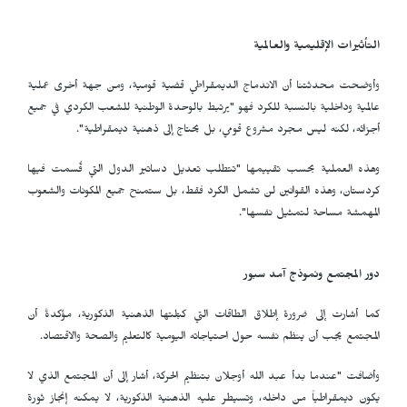
التأثيرات الإقليمية والعالمية
وأوضحت محدثتنا أن الاندماج الديمقراطي قضية قومية، ومن جهة أخرى عملية
عالمية وداخلية بالنسبة للكرد فهو "يرتبط بالوحدة الوطنية للشعب الكردي في جميع
أجزائه، لكنه ليس مجرد مشروع قومي، بل يحتاج إلى ذهنية ديمقراطية".
وهذه العملية بحسب تقييمها "تتطلب تعديل دساتير الدول التي قُسمت فيها
كردستان، وهذه القوانين لن تشمل الكرد فقط، بل ستمنح جميع المكونات والشعوب
المهمشة مساحة لتمثيل نفسها".
دور المجتمع ونموذج آمد سبور
كما أشارت إلى ضرورة إطلاق الطاقات التي كبّلتها الذهنية الذكورية، مؤكدةً أن
المجتمع يجب أن ينظم نفسه حول احتياجاته اليومية كالتعليم والصحة والاقتصاد.
وأضافت "عندما بدأ عبد الله أوجلان بتنظيم الحركة، أشار إلى أن المجتمع الذي لا
يكون ديمقراطياً من داخله، وتسيطر عليه الذهنية الذكورية، لا يمكنه إنجاز ثورة