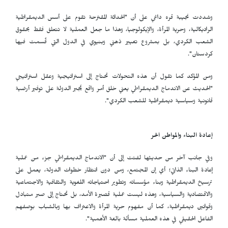
وشددت نجيبة قره داغي على أن "الحداثة المقترحة تقوم على أسس الديمقراطية
الراديكالية، وحرية المرأة، والإيكولوجيا، وهذا ما جعل العملية لا تتعلق فقط بحقوق
الشعب الكردي، بل بمشروع تغيير ذهني وبنيوي في الدول التي قُسمت فيها
كردستان".
ومن المؤكد كما تقول أن هذه التحولات تحتاج إلى استراتيجية وعقل استراتيجي
"الحديث عن الاندماج الديمقراطي يعني خلق أمر واقع يُجبر الدولة على توفير أرضية
قانونية وسياسية ديمقراطية للشعب الكردي".
إعادة البناء والمواطن الحر
وفي جانب آخر من حديثها لفتت إلى أن "الاندماج الديمقراطي جزء من عملية
إعادة البناء الذاتي؛ أي إن المجتمع، ومن دون انتظار خطوات الدولة، يعمل على
ترسيخ الديمقراطية وبناء مؤسساته وتطوير احتياجاته اللغوية والثقافية والاجتماعية
والاقتصادية والسياسية، وهذه ليست عملية قصيرة الأمد، بل تحتاج إلى صبر متبادل
وقوانين ديمقراطية، كما أن مفهوم حرية المرأة والاعتراف بها وبالشباب بوصفهم
الفاعل الحقيقي في هذه العملية مسألة بالغة الأهمية".