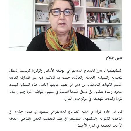
هيفي صلاح
السليمانية ـ
يبرز الاندماج الديمقراطي بوصفه الأساس والركيزة الرئيسية لتنظيم
المجتمع والسياسة الحديثة والعالمية، حيث يتم التأكيد فيه على المشاركة الفاعلة
لجميع المكونات المختلفة، من دون أن تفقد هوياتها الخاصة. هذه العملية ليست
مجرد وحدة شكلية، بل تمثل تعمقاً فلسفياً في مفهوم المواطنة الحرة وتعزيز مكانة
المرأة والفئات المهمّشة في مركز صنع القرار.
كما أن ريادة المرأة في عملية الاندماج الديمقراطي ستقود إلى تغيير جذري في
الذهنية الذكورية والسلطوية، وستساهم في إنهاء التعصب الديني والمذهبي ومعالجة
الأزمات العميقة في الشرق الأوسط.