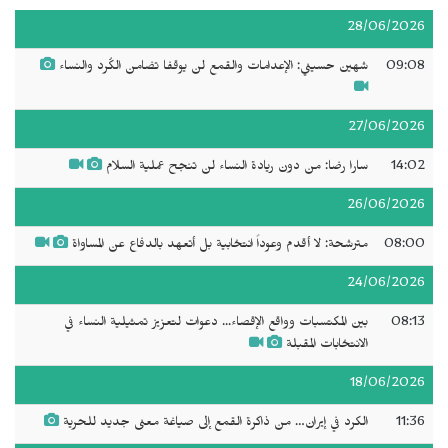
28/06/2026
09:08
شهين حسيني: الإعدامات والقمع لن يوقفا تضامن الكُرد والنساء
27/06/2026
14:02
سارا رضا: من دون ريادة النساء لن تنجح عملية السلام
26/06/2026
08:00
مترشحة: لا أقدم وعوداً انتخابية بل أتعهد بالدفاع عن المساواة
24/06/2026
08:13
بين المكتسبات وواقع الإقصاء... دعوات لتعزيز تمثيلية النساء في
الانتخابات المقبلة
18/06/2026
11:36
الكرد في إيران… من ذاكرة القمع إلى صياغة معنى جديد للحرية