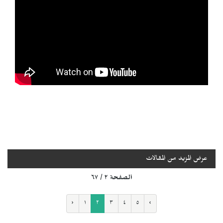
عرض المزيد من المقالات
الصفحة ٢ / ٦٧
‹
١
٢
٣
٤
٥
›