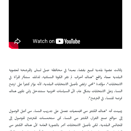
وقالت عضوة بلدية قبيع بقضاء بعبدا في محافظة جبل لبنان والمرشحة لعضوية
البلدية
سناء رافع
"هناك أحزاب لم تقر الكوتا النسائية، لذلك ستتأثر المرأة في
الانتخابات"، مؤكدة "نحن نرفض تأجيل الانتخابات البلدية، لأنه يؤثر كثيراً على ترشح
النساء وعلى الانتخابات بشكل عام، لأن السياسات الحزبية ستتدخل ولن تكون هناك
فرصة للنساء في الترشح".
وبينت أنه "هناك الكثير من الجمعيات تعمل على تدريب النساء من أجل الوصول
إلى مواقع صنع القرار، الكثير من النساء كن متحمسات للترشح للوصول إلى
المجالس البلدية، لكن تأجيل الانتخابات أضر بالصورة العامة لأن هناك الكثير من