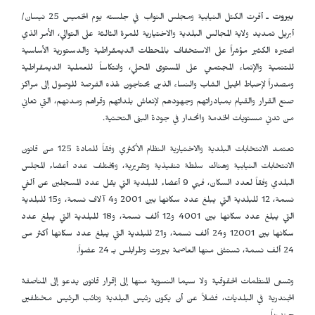
بيروت
ـ أقرت الكتل النيابية ومجلس النواب في جلسته يوم الخميس 25 نيسان/
أبريل تمديد ولاية المجالس البلدية والاختيارية للمرة الثالثة على التوالي، الأمر الذي
اعتبره الكثير مؤشراً على الاستخفاف بالمحطات الديمقراطية والدستورية الأساسية
للتنمية والإنماء المجتمعي على المستوى المحلي، وانتكاساً للعملية الديمقراطية
ومصدراً لإحباط الجيل الشاب والنساء الذين يحتاجون لهذه الفرصة للوصول إلى مراكز
صنع القرار والقيام بمبادراتهم وجهودهم لإنعاش بلداتهم وقراهم ومدنهم، التي تعاني
من تدني مستويات الخدمة وانحدار في جودة البنى التحتية.
تعتمد الانتخابات البلدية والاختيارية النظام الأكثري وفقاً للمادة 125 من قانون
الانتخابات النيابية وهناك سلطة تنفيذية وتقريرية، ويختلف عدد أعضاء المجلس
البلدي وفقاً لعدد السكان، فهي 9 أعضاء للبلدية التي يقل عدد المسجلين عن ألفي
نسمة، 12 للبلدية التي يبلغ عدد سكانها بين 2001 و4 آلاف نسمة، و15 للبلدية
التي يبلغ عدد سكانها بين 4001 و12 ألف نسمة، و18 للبلدية التي يبلغ عدد
سكانها بين 12001 و24 ألف نسمة، و21 للبلدية التي يبلغ عدد سكانها أكثر من
24 ألف نسمة، تستثنى منها العاصمة بيروت وطرابلس بـ 24 عضواً.
وتسعى المنظمات الحقوقية ولا سيما النسوية منها إلى إقرار قانون يدعو إلى المناصفة
الجندرية في البلديات، فضلاً عن أن يكون رئيس البلدية ونائب الرئيس مختلفين