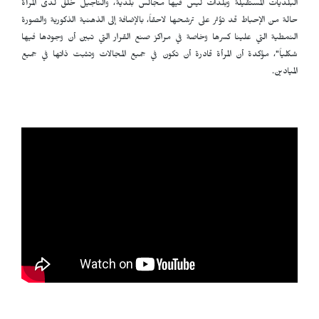
البلديات المستقيلة وبلدات ليس فيها مجالس بلدية، والتأجيل خلق لدى المرأة
حالة من الإحباط قد تؤثر على ترشحها لاحقاً، بالإضافة إلى الذهنية الذكورية والصورة
النمطية التي علينا كسرها وخاصة في مراكز صنع القرار التي تبين أن وجودها فيها
شكلياً"، مؤكدة أن المرأة قادرة أن تكون في جميع المجالات وتثبت ذاتها في جميع
الميادين.