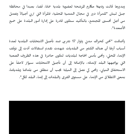
وبدورها قالت
ردينة مكارم
المرشحة لعضوية بلدية حمانا، قضاء بعبدا في محافظة
جبل لبنان "للمرأة دور في مجال التنمية المحلية، فالمرأة التي تربي أجيالاً وتعمل
من أجل تحسين المجتمع، بالتأكيد ستكون قادرة على إدارة أمور البلدة على جميع
الأصعدة".
وأضافت "نحن كحراك مدني وثوار 17 تشرين ضد تأجيل الانتخابات البلدية لعدة
أسباب أولها أن هناك الكثير من البلديات شهدت تقديم استقالات أدت إلى توقف
الإنماء المحلي، ونحن بأمس الحاجة لبلديات لتكون حاضرة في هذه الظروف الصعبة
التي يواجهها البلد لإنمائه، بالإضافة إلى أن تأجيل الانتخابات سيؤثر لاحقاً على
الاستحقاق النيابي، ونحن كي نصل إلى النيابة يجب أن ننطلق من بلداتنا وبلدياتنا،
بمعنى الانطلاق من الإنماء على مستوى القرى والبلدات إلى إنماء البلد ككل".