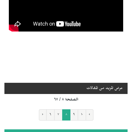
عرض المزيد من المقالات
الصفحة ٨ / ٦٧
‹
٦
٧
٨
٩
١٠
›