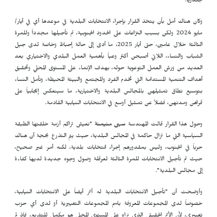
جندرياً.
وكان هناك أمل بأن يتخذ القرار بإجراء الانتخابات البلدية في موعدها أي في أيار/
مايو 2024 ولكن بسبب النزاعات على الحدود الجنوبية، تم تأجيلها مجدداً وللمرة
الثالثة خلال عامين، حتى أيار 2025، ما أدى إلى حالة إحباط وخاصة لدى جيل
الشباب والنساء، اللاتي أصبحن أكثر وعياً بأهمية العمل البلدي والاختياري بعد
العديد من ورش العمل التوعوية حوله، بهدف الإنماء على المستوى المحلي وتحقيق
أهداف التنمية المستدامة التي تخدم الفرد والمجتمع والبيئة المحيطة، وتأمل النساء
بتوسيع نطاق تمثيلهن بالمجالس البلدية والاختيارية، ما سينعكس إيجابياً على
قراهن ومدنهن، فضلاً عن تمثيل أوسع في الانتخابات النيابية القادمة.
وحول هذا القرار قالت المهندسة
سهى منيمنة
"نعيش تراكم أزمة خلقتها الطبقة
السياسية التي ما تزال حاكمة في المجالس البلدية، حيث يتم التذرع بحجة أن هناك
حرباً في الجنوب، وليس بمقدورهم إجراء انتخابات بلدية، لكنه أمر غير صحيح،
حيث تم تأجيل الانتخابات للمرة الثالثة لعرقلة وصول وجوه جديدة لديها كفاءة
إلى مجالس البلدية".
وأوضحت أن "تأجيل الانتخابات البلدية له أثر أيضاً على الانتخابات النيابية،
خصوصاً لدى المجموعات المعروفة باسم المجموعات التغييرية أو لدى أي حزب
تغييري، لأن الأثر الحقيقي الذي نراه على المستوى المحلي هو مكمل للتشريع، فإذ لم