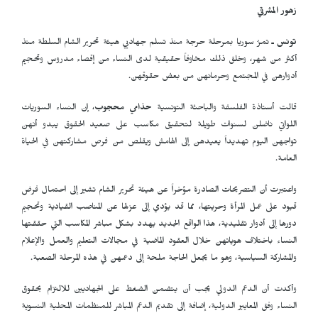
زهور المشرقي
تونس ـ
تمرُ سوريا بمرحلة حرجة منذ تسلم جهاديي هيئة تحرير الشام السلطة منذ
أكثر من شهر، وخلق ذلك مخاوفاً حقيقية لدى النساء من إقصاء مدروس وتحجيم
أدوارهن في المجتمع وحرمانهن من بعض حقوقهن.
قالت أستاذة الفلسفة والباحثة التونسية
حذامي محجوب
، إن النساء السوريات
اللواتي ناضلن لسنوات طويلة لتحقيق مكاسب على صعيد الحقوق يبدو أنهن
تواجهن اليوم تهديداً يعيدهن إلى الهامش ويقلص من فرص مشاركتهن في الحياة
العامة.
واعتبرت أن التصريحات الصادرة مؤخراً عن هيئة تحرير الشام تشير إلى احتمال فرض
قيود على عمل المرأة وحريتها، مما قد يؤدي إلى عزلها عن المناصب القيادية وتحجيم
دورها إلى أدوار تقليدية، هذا الواقع الجديد يهدد بشكل مباشر المكاسب التي حققتها
النساء باختلاف هوياتهن خلال العقود الماضية في مجالات التعليم والعمل والإعلام
والمشاركة السياسية، وهو ما يجعل الحاجة ملحة إلى دعمهن في هذه المرحلة الصعبة.
وأكدت أن الدعم الدولي يجب أن يتضمن الضغط على الجهاديين للالتزام بحقوق
النساء وفق المعايير الدولية، إضافة إلى تقديم الدعم المباشر للمنظمات المحلية النسوية