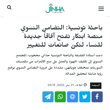
التحكم
بالقائمة
باحثة تونسية: التضامن النسوي
منصة ابتكار تفتح آفاقاً جديدة
للنساء لتكنّ صانعات للتغيير
دعت أستاذة الفلسفة والباحثة التونسية حذامي محجوب، المجتمع
النسوي إلى تكثيف الجهود والعمل على منع الاقتراب من مكتسبات
السوريات بمختلف هوياتهن، مشددة على ضرورة التضامن النسوي بوضع
رؤية شاملة لتحقيق العدالة.
السياسة
الثلاثاء, 21 يناير 2025, 05:13