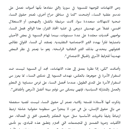
وعن الاتهامات الموجهة للنسوية في سوريا والتي مفادها بأنها أصوات تعمل على
تدمير عقلية النساء، أوضحت "كما في مناطق صراع أخرى، تُعتبر حقوق النساء
ضحية لانتهاكات متعددة سواء كانت مرتبطة بالقتل، والتهجير، أو الاستغلال
الجنسي، فضلاً عن تهميش دورهن في عملية اتخاذ القرار، هذا الواقع يجعل النساء
يواجهن تحديات معقدة على عدة مستويات، بينما تُهاجم النسوية في بعض الأحيان
باعتبارها فكراً يهدد القيم الاجتماعية التقليدية. يُعتقد أن النساء اللواتي تطالبن
بحقوقهن يتحدين بذلك القيم الثقافية الراسخة، وهو ما يُعتبر في نظر البعض
تهديداً للترابط الأسري والهيكل الاجتماعي".
وأضافت "لكن، إذا نظرنا بعمق إلى هذه الاتهامات، نجد أن النسوية ليست ضد
استقرار الأسرة في جوهرها، بالعكس، تهدف النسوية إلى تمكين النساء، مما يعزز من
استقرار الأسرة على المدى الطويل، عندما تحصل النساء على فرص متساوية في التعليم
والعمل والمشاركة السياسية، فإنهن يتمكن من توفير بيئة أفضل لأسرهن وأطفالهن".
وذكرت أنها كأستاذة فلسفة وكاتبة، تعتبر أن حقوق النساء ليست قضية منفصلة
عن باقي حقوق الإنسان، بل هي جزء لا يتجزأ من منظومة حقوقية شاملة ترتبط
ارتباطاً وثيقاً بالحريات الأساسية مثل حرية التفكير والتعبير، الحق في العدالة، حق
الأقليات وحرية الضمير في المجتمعات التي تحترم وتطبق هذه المبادئ، يتم تأمين