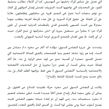
التي تعمل على تمكين المرأة وحمايتها من التهميش، كما أن الإعلام مطالب بتسليط
الضوء على التحديات التي تواجهها النساء السوريات لضمان إيصال أصواتهن إلى العالم،
مع توفير منصات آمنة تتيح لهن التعبير بحرية عن مخاوفهن وتطلعاتهن، علاوة
على أن الحفاظ على حقوق المرأة السورية في ظل هذه المرحلة الحرجة يتطلب جهداً
مشتركاً بين النساء أنفسهن والمجتمع المدني والمنظمات الدولية لضمان أن تكون
المرأة جزءً لا يتجزأ من مستقبل سوريا، أي ضمان مشاركتها في صنع القرار، حيث
أن أي إقصاء لها يعني فقدان المجتمع السوري فرصة أساسية للنهوض والتقدم.
وشددت على ضرورة التضامن النسوي، مؤكدة أنه أكثر من مجرّد دعم متبادل بين
النساء، إنما هو رؤية شاملة لتغيير بنية المجتمعات وتحقيق العدالة الاجتماعية التي
تشمل الجميع، معتبرة أن أهميته تنبع من كونه حجر الزاوية في بناء عالم أكثر
إنصافاً، حيث يمكن للنساء أن يلعبن دوراً محورياً في حل التحديات الاقتصادية
والاجتماعية والسياسية "التضامن النسوي لا يعني فقط مواجهة الظلم القائم، بل بناء
واقع جديد يتيح للنساء المشاركة الفاعلة والإبداع".
وقالت إن التضامن النسوي ليس مجرد حركة تقليدية للدفاع عن الحقوق، بل
يمكن أن يكون منصة ابتكار وإبداع تفتح آفاقاً جديدة للنساء لتكنّ صانعات للتغيير
لا مجرد مستفيدات منه، ومن المهم أن تتم إعادة صياغة مفهوم التضامن بحيث
يصبح أسلوب حياة يومي يعكس قوة النساء في تحسين العالم وتحقيق التقدم للجميع.