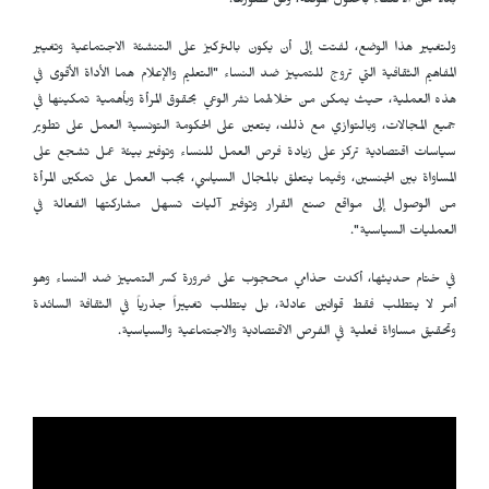
بدلاً من الاكتفاء بالحلول المؤقتة، وفق تصورها.
ولتغيير هذا الوضع، لفتت إلى أن يكون بالتركيز على التنشئة الاجتماعية وتغيير
المفاهيم الثقافية التي تروج للتمييز ضد النساء "التعليم والإعلام هما الأداة الأقوى في
هذه العملية، حيث يمكن من خلالهما نشر الوعي بحقوق المرأة وبأهمية تمكينها في
جميع المجالات، وبالتوازي مع ذلك، يتعين على الحكومة التونسية العمل على تطوير
سياسات اقتصادية تركز على زيادة فرص العمل للنساء وتوفير بيئة عمل تشجع على
المساواة بين الجنسين، وفيما يتعلق بالمجال السياسي، يجب العمل على تمكين المرأة
من الوصول إلى مواقع صنع القرار وتوفير آليات تسهل مشاركتها الفعالة في
العمليات السياسية".
في ختام حديثها، أكدت حذامي محجوب على ضرورة كسر التمييز ضد النساء وهو
أمر لا يتطلب فقط قوانين عادلة، بل يتطلب تغييراً جذرياً في الثقافة السائدة
وتحقيق مساواة فعلية في الفرص الاقتصادية والاجتماعية والسياسية.