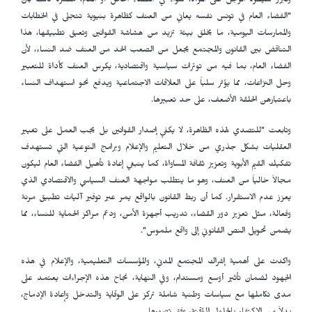
وتبرر سيطرة الرجل على المرأة، سواءً في الفضاء الخاص أو العام، مفسرة ذلك بأن
"الفضاء العام في تونس نفسه يعاني من العنف كظاهرة بنيوية تتجلى في الخطابات
والممارسات اليومية، ما يخلق بيئة تزيد من هشاشة القوانين وتعيق تطبيقها، هذا
التناقض بين القانون والمجتمع يجعل من الصعب الحد من العنف ضد النساء، لأن
الفضاء العام، بما فيه من توترات سياسية واقتصادية، يكرس العنف كأداة للتعبير
وحل النزاعات، مما يؤثر سلباً على العلاقات الاجتماعية ويدفع نحو استهداف النساء
باعتبارهن الحلقة الأضعف، على حد تعبيرها.
وتابعت "للتصدي لهذه الظاهرة، لا يكفي إصدار القوانين بل يجب العمل على تغيير
العقليات بشكل جذري من خلال التعليم والإعلام وبرامج التوعية التي تستهدف
تفكيك القيم الأبوية وتعزيز ثقافة المساواة، كما ينبغي إعادة تأهيل الفضاء العام ليكون
مجالاً خالياً من العنف، وهو ما يتطلب مواجهة العنف السياسي والاقتصادي الذي
يعزز عدم الاستقرار. كما أن ربط القانون بالواقع يمر عبر توفير آليات تطبيق مرنة
وفعالة، مثل تعزيز دور القضاء، تدريب أجهزة الأمن، ودعم مراكز الحماية للنساء، مما
يضمن تحويل النص القانوني إلى واقع ملموس".
واكدت على أهمية إشراك المجتمع المدني، والمؤسسات التعليمية، والإعلام في هذه
الجهود لضمان تأثير أوسع ومستدام، وفي النهاية، نجاح هذه الإجراءات يعتمد على
مدى تكاملها مع سياسات وطنية شاملة تركز على الوقاية والتدخل وإعادة الإدماج،