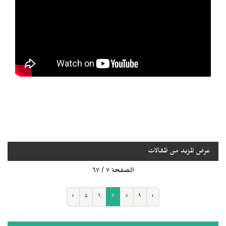
عرض المزيد من المقالات
الصفحة ٧ / ٦٧
‹
٥
٦
٧
٨
٩
›