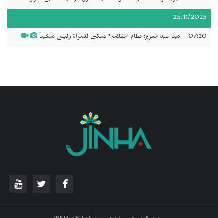
25/11/2025
07:20
دينا عبد العزيز: نظام "القائمة" تسكين للمرأة وليس تمكيناً