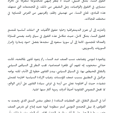
حقوق النساء بشكل طبيعي، حيث لا يُنظر إليهن كمجموعة متفرقة بل كأفراد
متساوين في الحقوق والواجبات، وعلى النقيض من ذلك، في المجتمعات التي تنتهك
هذه المبادئ، تُعاني النساء من تهميش وظلم، ويُحرمهن من الفرص المتساوية في
مختلف المجالات.
وأشارت إلى أن تعزيز الديمقراطية وحماية حقوق الأقليات هي ضمانات أساسية للتمتع
بحقوق النساء بشكل كامل، حيث تتكامل هذه الحقوق في سياق واحد يضمن المساواة
والعدالة للجميع، لافتةً إلى أن سوريا ستعود إلى مجدها بفضل صمود ومثابرة وإصرار
السوريات والسوريين.
وبالعودة لتونس وتضاعف نسب العنف ضد النساء، رغم وجود قانون لمكافحته، قالت
حذامي محجوب إنه لفهم أي ظاهرة اجتماعية، يجب النظر إلى السياقين السياسي
والثقافي المحيطين بها، في السياق السياسي، يبدو القانون خطوة إلى الأمام، لكنه يواجه
عراقيل في التطبيق بسبب ضعف المؤسسات وغياب الإرادة السياسية الحازمة لضمان
تنفيذه، حيث أن الحكومة تعاني من أزمة في فرض سيادة القانون على أرض الواقع،
مما يجعل النصوص القانونية أحياناً أدوات رمزية أكثر منها عملية.
أما في السياق الثقافي، فإن العقليات السائدة لم تتطور بنفس النسق الذي وضعت به
القوانين، إذ يبقى المجتمع التونسي أسير منظومة أبوية تعيد إنتاج قيم تشرعن العنف