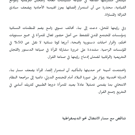
ليشمل مشاركتها الفاعلة في صياغة السياسات العامة واللجان البرلمانية والمواقع
القيادية، محذرة من أن استمرار إقصائها يعزز الهيمنة الأحادية ويضعف مبادئ
الشراكة والمساواة.
وفي رؤيتها للحل، دعت إلى بناء تحالف نسوي واسع يضم المنظمات النسائية
ومؤسسات المجتمع المدني للضغط من أجل حضور فعّال للمرأة في جميع مستويات
الحكم، وإقرار ضمانات دستورية واضحة، أبرزها كوتا نسائية لا تقل عن 50% في
المؤسسات الرسمية. مشددة على ضرورة مشاركة المرأة في صياغة الدستور واللجان
التشريعية والرقابية لضمان إدماج رؤيتها في صناعة القرار.
واختتمت أمينة عمر حديثها بالتأكيد أن استمرار إقصاء المرأة يضعف مسار بناء
الدولة الحديثة ويؤثر على صورة البلاد أمام المجتمع الدولي، داعية إلى مراجعة النظام
الانتخابي بما يضمن تمثيلاً عادلاً يعيد للمرأة دورها الطبيعي كشريك أساسي في
التشريع وصنع القرار.
تناقض مع مسار الانتقال نحو الديمقراطية