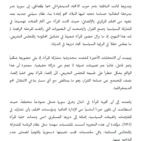
وبدورها قالت الناطقة باسم حزب الاتحاد الديمقراطي
سما بكداش
، إن سوريا تمر
بمرحلة انتقالية حساسة تتجه فيها البلاد نحو إعادة بناء نظام سياسي جديد بعد
عقود من الحكم المركزي والإقصائي، حيث كانت المرأة من أكثر الفئات تهميشاً في
المشاركة السياسية وصنع القرار. وأوضحت أن التغييرات التي رافقت المرحلة الراهنة لم
تُنهِ هذا النهج، إذ ما يزال حضور المرأة ضعيفاً في تشكيل الحكومة والمجلس التشريعي،
ما يعكس خللاً في الرؤية السياسية تجاه دورها في الدولة.
وبيّنت أن الانتخابات الأخيرة كشفت محدودية مشاركة المرأة، إذ بقي حضورها شكلياً
وغير فاعل، غالباً عبر تعيينات ضيقة لا تعبّر عن شراكة حقيقية. معتبرة أن هذا
الواقع يشكل خطراً على طبيعة المجلس التشريعي، لأن إقصاء المرأة يعني عملياً إقصاء
نصف المجتمع عن صناعة القرار، وهو ما يتناقض مع أي مسار يدّعي الانتقال نحو
الديمقراطية.
ولفتت إلى أن تجربة المرأة في شمال وشرق سوريا تمثل نموذجاً مختلفاً، حيث
استطاعت أن تكون جزءاً أساسياً من الإدارة الذاتية ومؤسسات الحكم، وأن تشارك في
المفاوضات والهيئات السياسية، إضافة إلى دورها العسكري ضمن وحدات حماية المرأة
(
YPJ
). مؤكدة أن هذه التجربة أسست لمكتسبات مهمة مثل نظام الرئاسة المشتركة
والمجالس النسائية، وهي مكتسبات يجب تثبيتها دستورياً وقانونياً لضمان عدم
التراجع عنها.