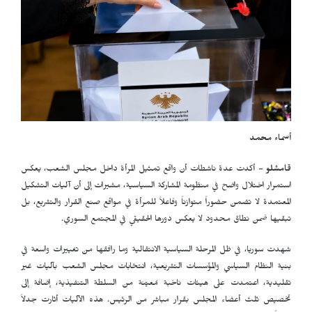
أسماء محمد
قامشلو
- أكدت عدة ناشطات أن واقع تمثيل المرأة داخل مجلس الشعب، يعكس
استمرار اختلال واضح في منظومة المشاركة السياسية، مشيرات إلى أن آليات التشكيل
المعتمدة لا تضمن حضوراً متوازناً وفاعلاً للمرأة في مواقع صنع القرار والتشريع، بل
تبقيها ضمن نطاق محدود لا يعكس دورها الحقيقي في المجتمع السوري.
شهدت سوريا، في ظل المرحلة السياسية الانتقالية وما رافقها من تغييرات واسعة في
بنية النظام السياسي والمؤسسات التشريعية، انتخابات مجلس الشعب بآليات غير
تقليدية، اعتمدت على هيئات ناخبة مُعيّنة من السلطة التنفيذية، إضافة إلى
تخصيص ثلث أعضاء المجلس بقرار مباشر من الرئيس. هذه الآليات أثارت جدلاً