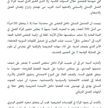
التي شهدها المجتمع خلال السنوات الماضية، ولا الدور الكبير الذي لعبته المرأة في
العمل الإنساني والسياسي وتحملها أعباء الحرب من تهجير ونزوح وفقدان المعيل
والاعتقال.
وبيّنت أن التمثيل النسائي داخل المجلس بقي محدوداً جداً، إذ لم يتجاوز 20 امرأة
من أصل 210 أعضاء، وهو ما اعتبرته إقصاءً بنيوياً لا يعكس حضور المرأة الفعلي في
الحياة العامة ولا حجم مساهمتها خلال الأزمة. قائلة إن تركيبة المجلس الحالية تجعله
أقرب إلى "مجلس شكلي" بسبب غياب التوازن في تمثيل المكونات السورية المختلفة،
الأمر الذي يضعف قدرته على أداء مهامه التشريعية والرقابية التي يفترض أن تقوم
على المشاركة الواسعة لا على التعيين المحدود.
وأشارت أمينة عمر إلى أن تغييب المرأة داخل مجلس الشعب لا يقتصر على ضعف
تمثيلها العددي، بل ينعكس مباشرة على طبيعة القضايا المطروحة، خصوصاً ما
يتعلق بحقوق النساء والعنف القائم على النوع الاجتماعي وحقوق الأطفال والأسرة،
إضافة إلى الملفات الاقتصادية والسياسية والاجتماعية. معتبرة أن غياب الصوت
النسائي يؤدي إلى تهميش هذه القضايا داخل الأجندة التشريعية ويخلق خللاً في
أولويات العمل البرلماني.
وأكدت أن وجود المرأة في المؤسسات التشريعية يجب أن يتجاوز مجرد الحضور الرمزي