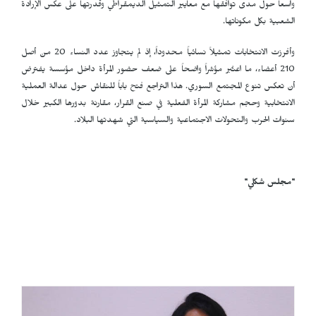
واسعاً حول مدى توافقها مع معايير التمثيل الديمقراطي وقدرتها على عكس الإرادة
الشعبية بكل مكوناتها.
وأفرزت الانتخابات تمثيلاً نسائياً محدوداً، إذ لم يتجاوز عدد النساء 20 من أصل
210 أعضاء، ما اعتُبر مؤشراً واضحاً على ضعف حضور المرأة داخل مؤسسة يفترض
أن تعكس تنوع المجتمع السوري. هذا التراجع فتح باباً للنقاش حول عدالة العملية
الانتخابية وحجم مشاركة المرأة الفعلية في صنع القرار، مقارنة بدورها الكبير خلال
سنوات الحرب والتحولات الاجتماعية والسياسية التي شهدتها البلاد.
"مجلس شكلي"