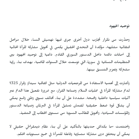
توحيد الجهود
وحذّرت من تكرار تجارب دول أخرى جرى فيها تهميش النساء خلال مراحل
انتقالية مشابهة، مؤكدة أن التحدي الحقيقي يكمن في تحويل مشاركة المرأة الحالية
إلى ضمانات دائمة داخل الدستور السوري القادم. داعية إلى توحيد الجهود بين
التنظيمات النسائية في سوريا، التي توسعت خلال السنوات الماضية، بهدف بناء رؤية
مشتركة وتعزيز التنسيق بينها.
وأشارت إلى أهمية الاستفادة من المرجعيات الدولية مثل اتفاقية سيداو وقرار 1325
لدعم مشاركة المرأة في عمليات السلام وصناعة القرار، مع ضرورة تفعيل هذا الدعم عبر
آليات سياسية داخلية واضحة. مشددة على أن بناء تحالف نسوي وطني واسع يمكن
أن يشكل قوة ضغط حقيقية لضمان تمثيل المرأة في البرلمان وصياغة الدستور
والمؤسسات السيادية، وتحويل المطالب النسوية من مستوى الخطاب إلى التنفيذ.
واختتمت سما بكداش حديثها بالتأكيد على أن بناء نظام ديمقراطي حقيقي لا
يمكن أن يتحقق دون مشاركة متساوية وفاعلة للمرأة في جميع مستويات الحكم.