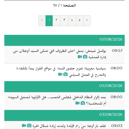
الصفحة ١ / ٦٧
‹
١
٢
٣
٤
٥
›
07/08/2026
09:57
يوكسل غينتش: ينبغي ضمان الظروف التي تمكن السيد أوجلان من
إدارة العملية
08:00
سياسية مغربية: تعزيز حضور النساء في مواقع القرار يبدأ بالكفاءة
والتدرج في العمل السياسي
05/08/2026
08:00
بعد إقرار النظام الداخلي لمجلس الشعب... هل الأولوية لتمثيل السويداء
أم للمحاسبة؟
03/08/2026
09:03
فلك ناز أوجا: من رحم الإبادة ولدت إرادة شنكال الحرة