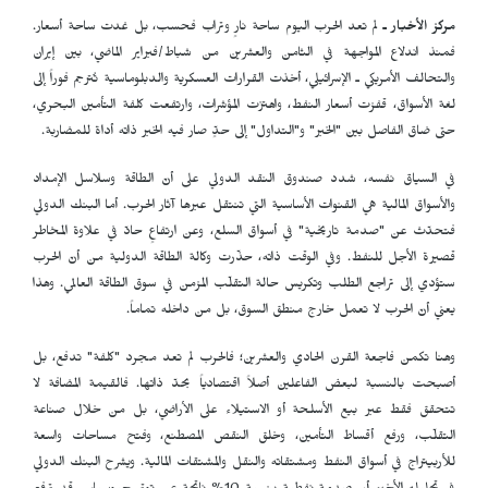
مركز الأخبار ـ
لم تعد الحرب اليوم ساحة نارٍ وتراب فحسب، بل غدت ساحة أسعار.
فمنذ اندلاع المواجهة في الثامن والعشرين من شباط/فبراير الماضي، بين إيران
والتحالف الأمريكي ـ الإسرائيلي، أخذت القرارات العسكرية والدبلوماسية تُترجم فوراً إلى
لغة الأسواق، قفزت أسعار النفط، واهتزت المؤشرات، وارتفعت كلفة التأمين البحري،
حتى ضاق الفاصل بين "الخبر" و"التداول" إلى حدٍّ صار فيه الخبر ذاته أداة للمضاربة.
في السياق نفسه، شدد صندوق النقد الدولي على أنّ الطاقة وسلاسل الإمداد
والأسواق المالية هي القنوات الأساسية التي تنتقل عبرها آثار الحرب. أما البنك الدولي
فتحدّث عن "صدمة تاريخية" في أسواق السلع، وعن ارتفاعٍ حادّ في علاوة المخاطر
قصيرة الأجل للنفط. وفي الوقت ذاته، حذّرت وكالة الطاقة الدولية من أنّ الحرب
ستؤدي إلى تراجع الطلب وتكريس حالة التقلّب المزمن في سوق الطاقة العالمي. وهذا
يعني أنّ الحرب لا تعمل خارج منطق السوق، بل من داخله تماماً.
وهنا تكمن فاجعة القرن الحادي والعشرين؛ فالحرب لم تعد مجرد "كلفة" تدفع، بل
أصبحت بالنسبة لبعض الفاعلين أصلاً اقتصادياً بحدّ ذاتها. فالقيمة المضافة لا
تتحقق فقط عبر بيع الأسلحة أو الاستيلاء على الأراضي، بل من خلال صناعة
التقلّب، ورفع أقساط التأمين، وخلق النقص المصطنع، وفتح مساحات واسعة
للأربيتراج في أسواق النفط ومشتقاته والنقل والمشتقات المالية. ويشرح البنك الدولي