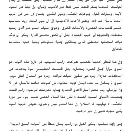
تعني انتقال آلية الربح من إنتاج السلع إلى إنتاج التقلّب، ومن التقلّب إلى إنتاج
التوقعات. فعندما يُسعَّر النفط ليس فقط عبر الأنابيب والموانئ، بل أيضاً عبر العقود
الآجلة، وخيارات الشراء، ومؤشرات التقلّب، وسوق التأمين، يصبح كل خبر عن الحرب
"حدثًا مالياً" بحد ذاته. وتشير الأبحاث الأكاديمية إلى أن سوق النفط يزيد حساسية
الأسعار للصدمات القصيرة والأحداث الكبرى، وتُجزّئ سلوك السعر عبر آفاق زمنية
مختلفة. والنتيجة أن الحرب الجديدة، بدل أن تكتفي بتدمير الموارد، يمكن أن تولّد
عوائد استثنائية للفاعلين الذين يمتلكون وصولاً معلوماتياً وبنيةً تحتية متقدمة
للتداول.
وفي هذا المنطق تحديداً تكتسب تصريحات ترامب أهميتها. ففي تاريخ هذه الحرب، هزّ
السوق مراراً بجمل قصيرة ومتضاربة بدل الصمت الدبلوماسي: مرةً يتحدث عن
"محادثات ممتازة"، ومرة عن تعليق عمليات المرافقة، ومرة عن احتمال اتفاق سريع.
السوق لم يتعامل مع هذه الجمل كزينة خطابية، بل كبيانات صانعة للأسعار. ففي 5
و6 أيار/مايو، ومع انتشار أخبار الاتفاق المحدود وبداية المفاوضات المرحلية، تراجع النفط
وتنفسّت الأسواق العالمية الصعداء؛ لكن هذا السلام القصير نفسه جزء من دورة
التقلّب، لا نهايتها. فـ "السلام" في هذا النظام ليس بالضرورة نقيض الحرب؛ أحياناً
يكون مجرد تغيير في طور الربحية.
ومن زاوية سياسية، يمكن القول إن ترامب يمثّل نمطاً من "سياسة السوق الحربية"،