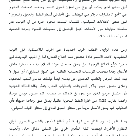
تزيد تدريجياً الطلب على التخزين والاحتياطيات. أي إن من يتخذ الموقع الصحيح
قبل صدور الخبر يمكنه أن يربح من اهتزاز السوق نفسه. وعندما تتحدث التقارير
عن "نحو 7 مليارات دولار من الرهانات على انخفاض أسعار النفط والديزل والبنزين"
قبل بعض الإعلانات السياسية، فالمسألة ليست مجرد خبر؛ بل إن الحرب، عبر
سلسلة مترابطة من الأحداث، تجعل الوصول إلى المعلومات المميزة وسرعة التنفيذ
امتيازاً مالياً استثنائياً.
ومن هذه الزاوية، تختلف الحرب الجديدة عن الحرب الكلاسيكية. ففي الحرب
التقليدية، كانت الأسعار عادةً تتفاعل بعد اندلاع القتال؛ أما في الحرب الجديدة، فإن
مجرد توقّع اندلاع المواجهة، بل وحتى احتمال عودة السلام، يكتب مباشرة داخل
الأسعار. ولهذا تتحدث المؤسسات التحليلية العالمية عن "سوق استشرافي"، أي سوق لا
يقيّم فقط العرض والطلب القائمين، بل يدمج أيضاً توقعات تدمير البنية التحتية،
وإغلاق مضيق هرمز، وتآكل المخزونات، واضطراب النقل. وتذكّر وكالة الطاقة الدولية
بأن مضيق هرمز، الذي مرّ عبره في 2025 ما معدله 20 مليون برميل يومياً،
وبحصة تقارب 25% من تجارة النفط البحرية عالمياً، يمثل عنق زجاجة حيوياً؛ فأي
اضطراب فيه ينقل الأسعار سريعاً من منطق السوق المادي إلى منطق الخوف السياسي.
وهنا يظهر المستوى الثاني من الربحية، أي قطاع التأمين والشحن البحري. فوفق
التقارير الأخيرة، ارتفعت كلفة التأمين الحربي على السفن بشكل حاد، وأُلغيت