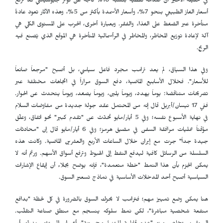
في تحليله الأخير أن صدمة نفطية بنسبة 10% ناتجة عن توتر جيوسياسي قد ترفع
أسعار الغاز الطبيعي بنحو 7%، وأسعار الأسمدة بأكثر من 5%، وهذه الآثار تعود عادةً
متأخرة عبر الضغط على الغذاء والفقر. وبعبارة أخرى، الحرب على المستوى الكلي هي
آلة لإعادة توزيع المخاطر، والمخاطر في الرأسمالية المتأخرة هي الموقع الذي يُصنع فيه
الربح.
وفي هذا السياق، لم يعد ترامب مجرد فاعل سياسي، بل أصبح "مرجعاً صانعاً
للأسعار". فخلال الأسابيع الماضية، دفع السوق مراراً في اتجاهات مختلفة عبر
تصريحات متناقضة: يوماً يهدد، ويوماً يلين، ويوماً يصعّد، ويوماً يتحدث عن الحوار.
ففي 17 نيسان/أبريل قال إنه من المحتمل عقد جولة جديدة من مفاوضات السلام
في نهاية الأسبوع نفسه؛ وفي 5 أيار/مايو تحدّث عن "تقدم كبير" نحو اتفاق، وعلّق
مؤقتاً عمليات مرافقة السفن في مضيق هرمز؛ وفي 6 أيار/مايو قال إن "محادثات
جيدة جداً" جرت مع إيران خلال الساعات الأربع والعشرين الماضية. وكانت هذه
السلسلة من الرسائل كافية ليدفع النفط إلى الهبوط وترفع أسواق الأسهم. ورغم أنه لا
يمكن الجزم بأن هذا النمط "خطة متعمدة"، فإنه يوضح بجلاء أن إيقاع الإشارات
السياسية أصبح أحد المدخلات الأساسية في نماذج تسعير السوق.
هنا يمكن وضع تمييز مهم؛ فترامب لا يحرّك السوق بالضرورة في كل لحظة "بدافع
منفعة شخصية مباشرة"، لكن نمط سلوكه ينسجم مع منطق صناعة التقلّب.