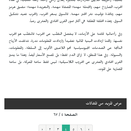
بسببه، وتحريك ملايين الدولارات بمجرد إعلان رسمي واحد. ولهذا السبب، في هذه
الحرب، الصاروخ مهم، والجملة مهمة؛ المصفاة مهمة، والتغريدة مهمة؛ مضيق هرمز
مهم، ونافذة توقيت نشر الخبر مهمة. فالسوق يسعّر الحرب، والحرب تعيد تشكيل
السوق. وهذه الحلقة المغلقة هي أكثر صور القرن الحادي والعشرين رعباً.
وفي رأسمالية قائمة على الأزمات، لا ينفصل التقلّب عن الحرب؛ فالتقلّب هو الحرب
نفسها. وكلما ازدادت البنية المالية تعقيداً وازدادت المعلومات ندرة، تدفقت الأرباح
الناتجة عن الصدمات الجيوسياسية نحو اللاعبين الأقرب إلى السلطة، والمعلومات،
والسيولة. وفي هذا المنطق، لا يُراق الدم فقط؛ بل تُصنع الأسعار أيضاً. وهذا ما يميز
القرن الحادي والعشرين عن الحروب الكلاسيكية: ليس فقط ساحة المعركة، بل ساحة
المضاربة على الموت.
عرض المزيد من المقالات
الصفحة ٤ / ٦٧
‹
٢
٣
٤
٥
٦
›