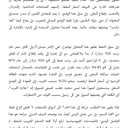
السوق يستخلص منه "عدم قابلية للتنبؤ محسوبة"، أي إن المستثمر يدرك أن
تصريحاته قادرة على تحريك أسعار النفط، وأسهم الصناعات الدفاعية، والدولار،
والذهب، وقطاع النقل. وفي مثل هذا الوضع، لم يعد المتعامل الكبير، أو مدير صندوق
التحوّط، أو حتى شركة التأمين، يقرأ فقط الوضع الميداني للحرب، بل يعالج أيضاً "لغة
ترامب" بوصفها بيانات مالية. وهنا تحديداً تتحول السياسة إلى إشارة، والإشارة إلى
مال.
وفي سوق النفط يظهر هذا التحوّل بوضوح. ففي أواخر نيسان/أبريل تجاوز سعر خام
برنت 126 دولاراً، ثم بدأ بالانخفاض مع كل إشارة إلى وقف إطلاق النار أو اتفاق
محدود. وفي 6 أيار/مايو، أُفيد بأن برنت هبط إلى نحو 100 دولار، وأن خام
WTI
وصل إلى نحو 94.81 دولار، بعد تقارير عن تقدم في المفاوضات واحتمال استئناف
عمليات مرافقة السفن في مضيق هرمز. وفي الفترة نفسها، قالت جهات الطاقة
الرسمية إن أسعار النفط ارتفعت بنحو 50% بسبب الحرب، وإن العودة إلى الوضع
السابق ستستغرق أشهراً. هذا ليس مجرد تقلب طبيعي للسوق؛ إنه "علاوة الحرب"،
أي الكلفة التي يضيفها السوق على كل برميل بسبب الخوف من الاضطراب.
لماذا يكون هذا التقلّب مربحاً إلى هذا الحد؟ لأن أسواق المشتقات لا تحقق الربح فقط
من اتجاه السعر، بل من عامل الزمن أيضاً. وما يوضحه البنك الدولي صراحة هو هذا
الفاصل الزمني: فالصدمات الجيوسياسية ترفع أولاً كلفة التسليم القريب للنفط، ثم