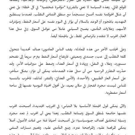
أي سياسة تُمحى فيها الحدود بين القرار الاستراتيجي، والرسالة الإعلامية، وصناعة
الموقع المالي. وهذه السياسة لا تعني بالضرورة "مؤامرة شخصية" في كل لحظة؛ بل تعني
أن شكل الحوكمة نفسه أصبح منسجماً مع منطق اقتناص التقلّب. فعندما يستطيع
التهديد بالهجوم أو الوعد بالسلام أن يؤثر في اليوم نفسه على أسعار النفط، ومؤشرات
الأسهم، وعلاوات التأمين، يصبح السياسي عاملاً من عوامل السوق. وفي مثل هذا
العالم، الحرب لا تتقدم بالرصاص فقط، بل بالجملة أيضاً.
وعلى الجانب الآخر من هذه المعادلة، يقف الناس العاديون؛ هناك تحديداً تتحول
كلفة التقلّب إلى عبءٍ جسدي ومعيشي. فارتفاع أسعار النفط يترجم سريعاً إلى تضخم
مستورد، وغلاء في النقل، وزيادة في أسعار الغذاء، وضغط على ميزانيات الأسر. وقد
حذّرت التقارير الرسمية من أن مثل هذه الصدمات يمكن أن تؤثر، بشكل متأخر،
على أسعار الغاز الطبيعي، والأسمدة، والأمن الغذائي، والفقر. لذلك، فالحرب بالنسبة
للناس ليست مجرد انفجار في مكان بعيد، بل تحوّل الحياة اليومية نفسها إلى ساحة
أسعار مضطربة.
والآن يمكن قول الجملة الأساسية بلا التباس؛ في الحروب الجديدة، أصبحت الحرب
نفسها خاضعة لمنطق السوق وصناعة التقلّب. وهذا يعني أن الحرب لم تعد مجرد
وسيلة لتحقيق أهداف جيوسياسية؛ بل أصبحت أحياناً فئة من فئات الأصول. أصلاً
يمكن المراهنة عليه، والمراجحة عبره، وبيع التأمين عليه، وتغيير مسارات السفن