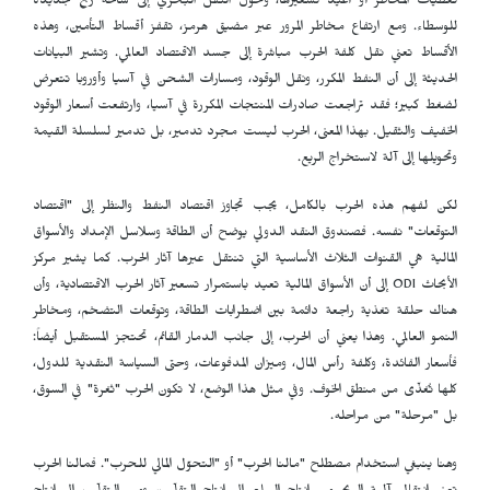
تغطيات المخاطر أو أُعيد تسعيرها، وتحول النقل البحري إلى ساحة ربح جديدة
للوسطاء. ومع ارتفاع مخاطر المرور عبر مضيق هرمز، تقفز أقساط التأمين، وهذه
الأقساط تعني نقل كلفة الحرب مباشرة إلى جسد الاقتصاد العالمي. وتشير البيانات
الحديثة إلى أن النفط المكرر، ونقل الوقود، ومسارات الشحن في آسيا وأوروبا تتعرض
لضغط كبير؛ فقد تراجعت صادرات المنتجات المكررة في آسيا، وارتفعت أسعار الوقود
الخفيف والثقيل. بهذا المعنى، الحرب ليست مجرد تدمير، بل تدمير لسلسلة القيمة
وتحويلها إلى آلة لاستخراج الريع.
لكن لفهم هذه الحرب بالكامل، يجب تجاوز اقتصاد النفط والنظر إلى "اقتصاد
التوقعات" نفسه. فصندوق النقد الدولي يوضح أن الطاقة وسلاسل الإمداد والأسواق
المالية هي القنوات الثلاث الأساسية التي تنتقل عبرها آثار الحرب. كما يشير مركز
الأبحاث
ODI
إلى أن الأسواق المالية تعيد باستمرار تسعير آثار الحرب الاقتصادية، وأن
هناك حلقة تغذية راجعة دائمة بين اضطرابات الطاقة، وتوقعات التضخم، ومخاطر
النمو العالمي. وهذا يعني أن الحرب، إلى جانب الدمار القائم، تحتجز المستقبل أيضاً:
فأسعار الفائدة، وكلفة رأس المال، وميزان المدفوعات، وحتى السياسة النقدية للدول،
كلها تُغذّى من منطق الخوف. وفي مثل هذا الوضع، لا تكون الحرب "ثغرة" في السوق،
بل "مرحلة" من مراحله.
وهنا ينبغي استخدام مصطلح "مالنا الحرب" أو "التحوّل المالي للحرب". فمالنا الحرب