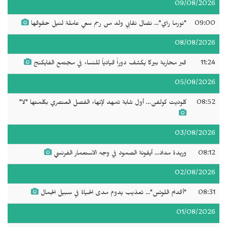
09/08/2026
09:00
"نورما راي"... نضال نقابي ولد من رحم سعي عاملة لنيل حقوقها
08/08/2026
11:24
قبر محاربة بيركا يكشف دوراً قيادياً للنساء في مجتمع الفايكنج
05/08/2026
08:52
كلوديت كولفن… أول شابة تمهد لإنهاء الفصل العنصري بكلمتها "لا"
03/08/2026
08:12
وريدة مداد... أيقونة الصمود في وجه الاستعمار الفرنسي
02/08/2026
08:31
"أقدام اللوتس"... تعذيب يدوم مدى الحياة في سبيل الجمال
01/08/2026