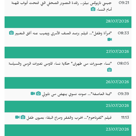
09:21
جيسي تاربوكس بيلز... رائدة التصوير الصحفي التي فتحت أبواب المهنة
أمام النساء
28/07/2026
08:33
"امرأة وطفل"... فيلم يرصد العنف الأسري ويغيب عنه أفق التغيير
27/07/2026
08:05
"نساء جسورات من طهران" حكاية نساء قاومن تغيرات الزمن والسياسة
26/07/2026
09:39
"ابنة العاصفة"… صوت نسوي ينهض من نابولي
25/07/2026
11:13
فيلم "كفرناحوم"... الحرب والفقر وصراع البقاء بعيون طفل
23/07/2026