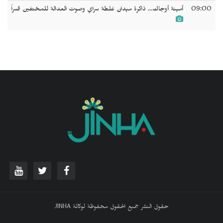
09:00
أمينة أوجاك... ذاكرة ميدان غلطة سراي وصوت العدالة للمختفين قسراً
حقوق النشر جميع الحقوق محفوظة لوكالة JINHA