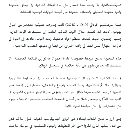
تشيكوسلوفاكيا، ولا يقتصر هذا العمل على سرد المعاناة الفردية، بل يمثّل محاولة
واعية لمقاومة النسيان واستعادة الحقيقة من قبضة الروايات الرسمية للسلطة.
هيدا مارغوليوس كوفالي (1919 ـ 2010) كاتبة ومترجمة تشيكية تنحدر من أصول
يهودية، كانت قد نُفيت خلال الحرب العالمية الثانية إلى معسكرات الموت النازية،
ومنها أوشفيتز، حيث فقدت معظم أفراد عائلتها، وبعد الحرب، عادت إلى الحياة في
عالم بدا منهاراً، ليس فقط في واقعه الخارجي، بل أيضاً في بنيتها النفسية الداخلية.
هذه التجربة تمنح سردها خصوصية نادرة؛ فهو لا ينزلق إلى المبالغة العاطفية، ولا
يستسلم للبرود، بل يقوم على دقّة أخلاقية في تسجيل الوقائع.
في هذا الكتاب، لا تظهر المرأة بوصفها ضحية فحسب، بل باعتبارها ذاتاً راوية
ومراقِبة؛ ذاتاً تجد نفسها، وسط العنف والجوع والفقدان، مضطرة إلى إعادة ترميم
نفسها كل يوم. تكتب هيدا كوفالي عن نساء يقتربن من الانهيار النفسي، لكنهنّ، في
قلب هذا التآكل، يصنعن شكلاً من أشكال الصمود الصامت والمستمر؛ صموداً لا يقوم
على الشعارات، بل على مواصلة الحياة ذاتها.
ومن أبرز ما يميّز الكتاب ابتعاده عن الرؤى الأيديولوجية الصرفة، فعلى خلاف كثير
من أبناء جيلها الذين فكّروا ضمن أطر النظريات والوعود السياسية في مرحلة ما بعد