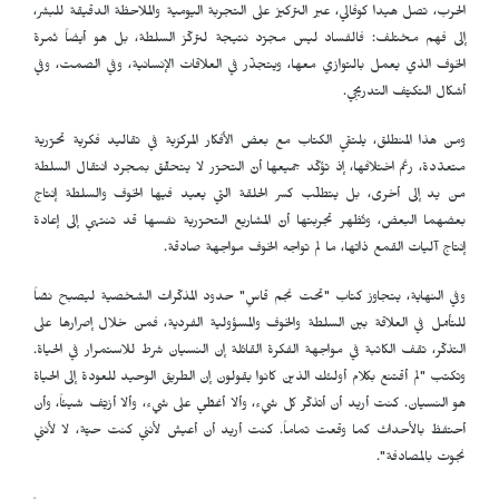
الحرب، تصل هيدا كوفالي، عبر التركيز على التجربة اليومية والملاحظة الدقيقة للبشر،
إلى فهم مختلف: فالفساد ليس مجرّد نتيجة لتركّز السلطة، بل هو أيضاً ثمرة
الخوف الذي يعمل بالتوازي معها، ويتجذّر في العلاقات الإنسانية، وفي الصمت، وفي
أشكال التكيّف التدريجي.
ومن هذا المنطلق، يلتقي الكتاب مع بعض الأفكار المركزية في تقاليد فكرية تحرّرية
متعدّدة، رغم اختلافها، إذ تؤكّد جميعها أنّ التحرّر لا يتحقّق بمجرد انتقال السلطة
من يد إلى أخرى، بل يتطلّب كسر الحلقة التي يعيد فيها الخوف والسلطة إنتاج
بعضهما البعض، وتُظهر تجربتها أنّ المشاريع التحرّرية نفسها قد تنتهي إلى إعادة
إنتاج آليات القمع ذاتها، ما لم تواجه الخوف مواجهة صادقة.
وفي النهاية، يتجاوز كتاب "تحت نجم قاسٍ" حدود المذكّرات الشخصية ليصبح نصّاً
للتأمّل في العلاقة بين السلطة والخوف والمسؤولية الفردية، فمن خلال إصرارها على
التذكّر، تقف الكاتبة في مواجهة الفكرة القائلة إن النسيان شرط للاستمرار في الحياة.
وتكتب "لم أقتنع بكلام أولئك الذين كانوا يقولون إن الطريق الوحيد للعودة إلى الحياة
هو النسيان. كنت أريد أن أتذكّر كل شيء، وألا أغطّي على شيء، وألا أزيّف شيئاً، وأن
أحتفظ بالأحداث كما وقعت تماماً. كنت أريد أن أعيش لأنني كنت حيّة، لا لأنني
نجوت بالمصادفة".