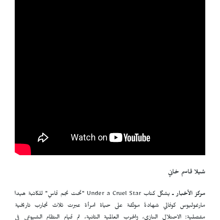
شيلا قاسم خاني
مركز الأخبار ـ
يشكّل كتاب
Under a Cruel Star
"تحت نجم قاسٍ" للكاتبة هيدا
مارغوليوس كوفالي شهادةً موثّقة على حياة امرأة عبرت ثلاث تجارب تاريخية
مفصلية: الاحتلال النازي، والحرب العالمية الثانية، ثم قيام النظام الشيوعي في