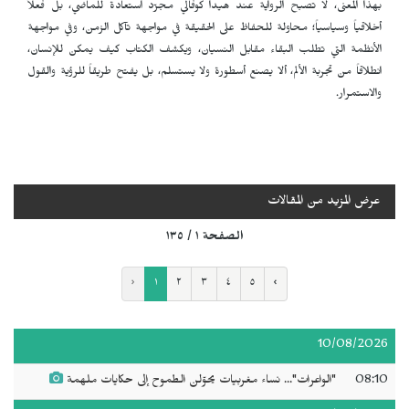
بهذا المعنى، لا تصبح الرواية عند هيدا كوفالي مجرّد استعادة للماضي، بل فعلاً
أخلاقياً وسياسياً؛ محاولة للحفاظ على الحقيقة في مواجهة تآكل الزمن، وفي مواجهة
الأنظمة التي تطلب البقاء مقابل النسيان، ويكشف الكتاب كيف يمكن للإنسان،
انطلاقاً من تجربة الألم، ألا يصنع أسطورة ولا يستسلم، بل يفتح طريقاً للرؤية والقول
والاستمرار.
عرض المزيد من المقالات
الصفحة ١ / ١٣٥
‹
١
٢
٣
٤
٥
›
10/08/2026
08:10
"الواعرات"... نساء مغربيات يحوّلن الطموح إلى حكايات ملهمة