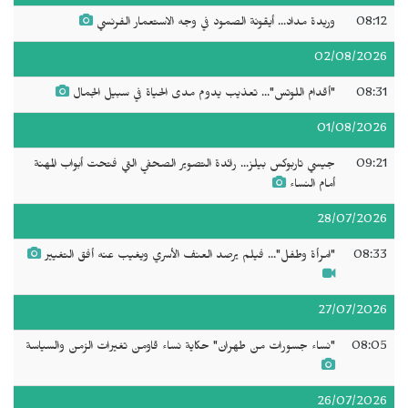
08:12
وريدة مداد... أيقونة الصمود في وجه الاستعمار الفرنسي
02/08/2026
08:31
"أقدام اللوتس"... تعذيب يدوم مدى الحياة في سبيل الجمال
01/08/2026
09:21
جيسي تاربوكس بيلز... رائدة التصوير الصحفي التي فتحت أبواب المهنة
أمام النساء
28/07/2026
08:33
"امرأة وطفل"... فيلم يرصد العنف الأسري ويغيب عنه أفق التغيير
27/07/2026
08:05
"نساء جسورات من طهران" حكاية نساء قاومن تغيرات الزمن والسياسة
26/07/2026