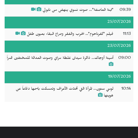
09:39
"ابنة العاصفة"… صوت نسوي ينهض من نابولي
25/07/2026
11:13
فيلم "كفرناحوم"... الحرب والفقر وصراع البقاء بعيون طفل
23/07/2026
09:00
أمينة أوجاك... ذاكرة ميدان غلطة سراي وصوت العدالة للمختفين قسراً
19/07/2026
10:14
لوسي ستون... المرأة التي تحدّت الأعراف وتمسكت باسمها دفاعاً عن
هويتها