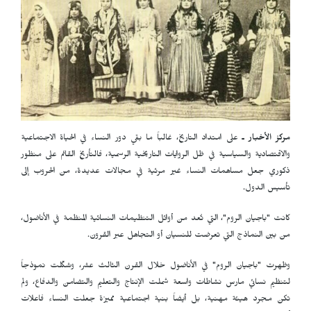
مركز الأخبار ـ
على امتداد التاريخ، غالباً ما بقي دور النساء في الحياة الاجتماعية
والاقتصادية والسياسية في ظل الروايات التاريخية الرسمية، فالتأريخ القائم على منظور
ذكوري جعل مساهمات النساء غير مرئية في مجالات عديدة، من الحروب إلى
تأسيس الدول.
كانت "باجيان الروم"، التي تُعد من أوائل التنظيمات النسائية المنظمة في الأناضول،
من بين النماذج التي تعرضت للنسيان أو التجاهل عبر القرون.
وظهرت "باجيان الروم" في الأناضول خلال القرن الثالث عشر، وشكّلت نموذجاً
لتنظيم نسائي مارس نشاطات واسعة شملت الإنتاج والتعليم والتضامن والدفاع، ولم
تكن مجرد هيئة مهنية، بل أيضاً بنية اجتماعية مميزة جعلت النساء فاعلات