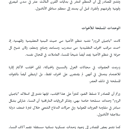
وتشير المصادر إلى أن التنظيم انتشر في بدايات القرن الثالث عشر في مدن قيصري
وقونية وقرشهير وأنقرة، قبل أن يمتد إلى معظم مناطق الأناضول.
الوحدات المسلحة للأخوات
كانت "باجيان الروم" تشبه تنظيم الأخية من حيث البنية التعليمية والمهنية، إذ
ضمت مراتب الحِرف التقليدية من متدرب ومساعد وصانع ومعلم، وكان شيخ كل
حرفة في تنظيم الأخية يُعد أيضاً شيخاً للنساء العاملات في المجال نفسه.
وبرعت العضوات في مجالات الغزل والنسيج والحياكة، لكن الجانب الأكثر إثارة
للاهتمام يتمثل في أنهن لم يقتصرن على الحرف فقط، بل ارتبطن أيضاً بالقوات
المسلحة في ذلك العصر.
ورغم أن المصادر لا تسلط الضوء كثيراً على هذا الجانب، فإنها تشير إلى امتلاك "باجيان
الروم" وحدات مسلحة خاصة بهن، وتذكر الروايات التاريخية أن النساء شاركن بشكل
مباشر في مقاومة الغزوات المغولية وفي حركات الدفاع الشعبي خلال فترة ضعف دولة
سلاجقة الأناضول.
كما تشير بعض المصادر إلى وجود وحدات عسكرية نسائية مستقلة تضم آلاف النساء