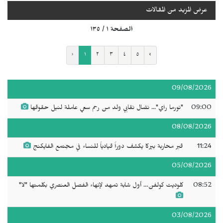
عرض المزيد من المقالات
الصفحة ١ / ١٣٥
‹
١
٢
٣
٤
٥
›
09/08/2026
09:00
"نورما راي"... نضال نقابي ولد من رحم سعي عاملة لنيل حقوقها
08/08/2026
11:24
قبر محاربة بيركا يكشف دوراً قيادياً للنساء في مجتمع الفايكنج
05/08/2026
08:52
كلوديت كولفن… أول شابة تمهد لإنهاء الفصل العنصري بكلمتها "لا"
03/08/2026