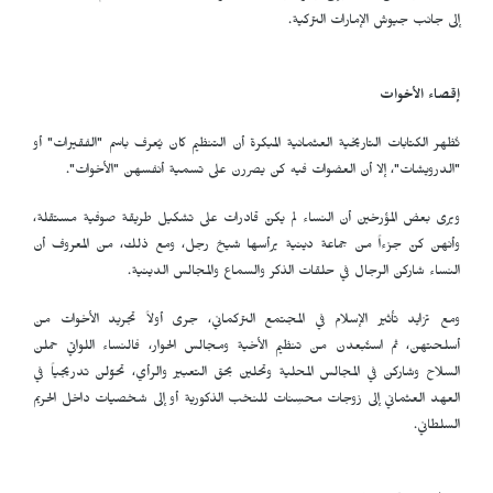
إلى جانب جيوش الإمارات التركية.
إقصاء الأخوات
تُظهر الكتابات التاريخية العثمانية المبكرة أن التنظيم كان يُعرف باسم "الفقيرات" أو
"الدرويشات"، إلا أن العضوات فيه كن يصررن على تسمية أنفسهن "الأخوات".
ويرى بعض المؤرخين أن النساء لم يكنّ قادرات على تشكيل طريقة صوفية مستقلة،
وأنهن كنّ جزءاً من جماعة دينية يرأسها شيخ رجل، ومع ذلك، من المعروف أن
النساء شاركن الرجال في حلقات الذكر والسماع والمجالس الدينية.
ومع تزايد تأثير الإسلام في المجتمع التركماني، جرى أولاً تجريد الأخوات من
أسلحتهن، ثم استُبعدن من تنظيم الأخية ومجالس الحوار، فالنساء اللواتي حملن
السلاح وشاركن في المجالس المحلية وتحلين بحق التعبير والرأي، تحوّلن تدريجياً في
العهد العثماني إلى زوجات محسِنات للنخب الذكورية أو إلى شخصيات داخل الحريم
السلطاني.