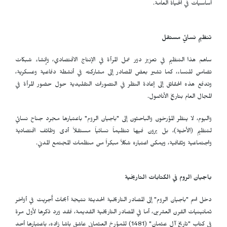
أساسيات في الحياة العامة.
تنظيم نسائي مستقل
ساهم هذا التنظيم في تعزيز دور عمل المرأة في الإنتاج الاقتصادي، وإنشاء شبكات
تضامن للنساء، كما تشير بعض المصادر إلى مشاركته في أنشطة دفاعية وعسكرية،
وتدفع هذه الحقائق إلى إعادة النظر في التصورات التقليدية حول حضور المرأة في
المجال العام بتاريخ الأناضول.
واليوم، لا ينظر المؤرخون والباحثون إلى "باجيان الروم" باعتبارها مجرد جناح نسائي
لتنظيم (الأخيّة)، بل يرون فيها تنظيماً نسائياً مستقلاً أدى وظائف اقتصادية
واجتماعية وثقافية، ويمكن اعتباره شكلاً مبكراً من منظمات المجتمع المدني.
باجيان الروم في الكتابات التاريخية
دخل اسم "باجيان الروم" إلى المصادر التاريخية الحديثة نتيجة أبحاث أُجريت في أواخر
ثمانينيات القرن العشرين، أما في المصادر التاريخية القديمة، فقد ورد ذكرها لأول مرة
في كتاب "تاريخ آل عثمان" (1481) للمؤرخ العثماني عاشق باشا زاده، باعتبارها أحد