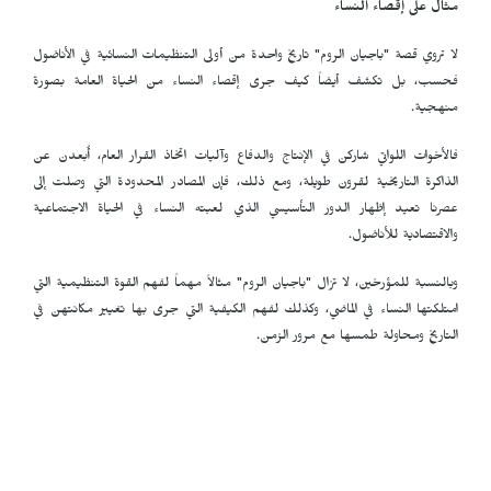
مثال على إقصاء النساء
لا تروي قصة "باجيان الروم" تاريخ واحدة من أولى التنظيمات النسائية في الأناضول
فحسب، بل تكشف أيضاً كيف جرى إقصاء النساء من الحياة العامة بصورة
منهجية.
فالأخوات اللواتي شاركن في الإنتاج والدفاع وآليات اتخاذ القرار العام، أُبعدن عن
الذاكرة التاريخية لقرون طويلة، ومع ذلك، فإن المصادر المحدودة التي وصلت إلى
عصرنا تعيد إظهار الدور التأسيسي الذي لعبته النساء في الحياة الاجتماعية
والاقتصادية للأناضول.
وبالنسبة للمؤرخين، لا تزال "باجيان الروم" مثالاً مهماً لفهم القوة التنظيمية التي
امتلكتها النساء في الماضي، وكذلك لفهم الكيفية التي جرى بها تغيير مكانتهن في
التاريخ ومحاولة طمسها مع مرور الزمن.