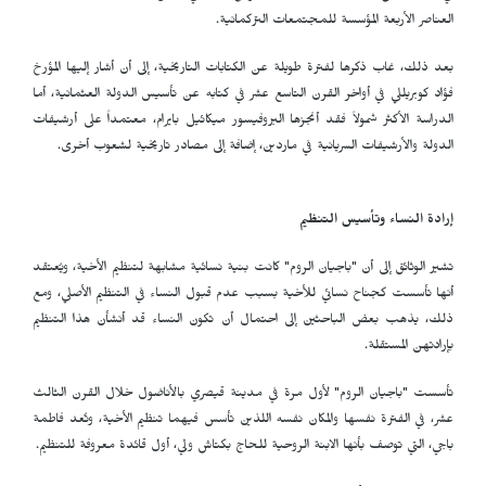
العناصر الأربعة المؤسسة للمجتمعات التركمانية.
بعد ذلك، غاب ذكرها لفترة طويلة عن الكتابات التاريخية، إلى أن أشار إليها المؤرخ
فؤاد كوبريللي في أواخر القرن التاسع عشر في كتابه عن تأسيس الدولة العثمانية، أما
الدراسة الأكثر شمولاً فقد أنجزها البروفيسور ميكائيل بايرام، معتمداً على أرشيفات
الدولة والأرشيفات السريانية في ماردين، إضافة إلى مصادر تاريخية لشعوب أخرى.
إرادة النساء وتأسيس التنظيم
تشير الوثائق إلى أن "باجيان الروم" كانت بنية نسائية مشابهة لتنظيم الأخية، ويُعتقد
أنها تأسست كجناح نسائي للأخية بسبب عدم قبول النساء في التنظيم الأصلي، ومع
ذلك، يذهب بعض الباحثين إلى احتمال أن تكون النساء قد أنشأن هذا التنظيم
بإرادتهن المستقلة.
تأسست "باجيان الروم" لأول مرة في مدينة قيصري بالأناضول خلال القرن الثالث
عشر، في الفترة نفسها والمكان نفسه اللذين تأسس فيهما تنظيم الأخية، وتُعد فاطمة
باجي، التي توصف بأنها الابنة الروحية للحاج بكتاش ولي، أول قائدة معروفة للتنظيم.