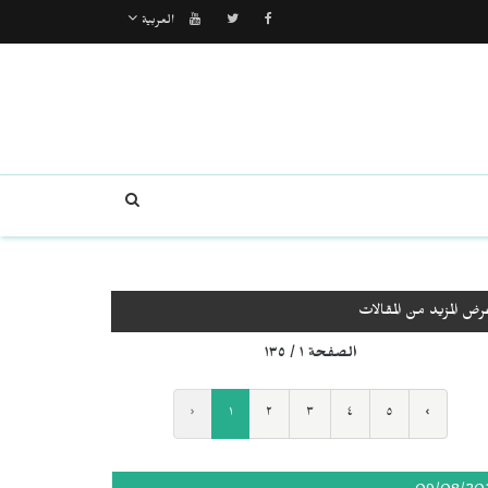
العربية
رض المزيد من المقالات
الصفحة ١ / ١٣٥
‹
١
٢
٣
٤
٥
›