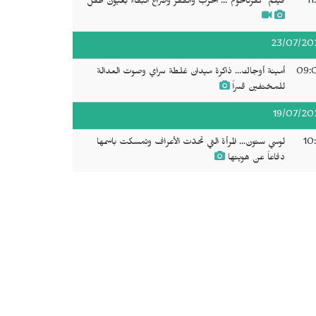
11
فيلم "كفرناحوم"... الحرب والفقر وصراع البقاء بعيون طفل
23/07/20
09:
أمينة أوجاك... ذاكرة ميدان غلطة سراي وصوت العدالة
للمختفين قسراً
19/07/20
10
لوسي ستون... المرأة التي تحدّت الأعراف وتمسكت باسمها
دفاعاً عن هويتها