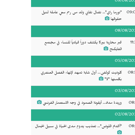
09/08/20
09:
"نورما راي"... نضال نقابي ولد من رحم سعي عاملة لنيل
حقوقها
08/08/20
11
قبر محاربة بيركا يكشف دوراً قيادياً للنساء في مجتمع
الفايكنج
05/08/20
08:
كلوديت كولفن… أول شابة تمهد لإنهاء الفصل العنصري
بكلمتها "لا"
03/08/20
08:
وريدة مداد... أيقونة الصمود في وجه الاستعمار الفرنسي
02/08/20
08:
"أقدام اللوتس"... تعذيب يدوم مدى الحياة في سبيل الجمال