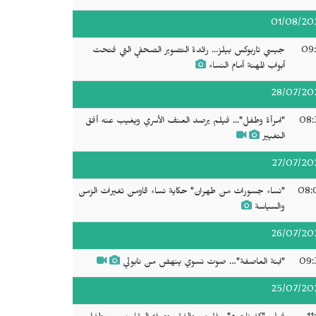
01/08/20
09:
جيسي تاربوكس بيلز... رائدة التصوير الصحفي التي فتحت
أبواب المهنة أمام النساء
28/07/20
08:
"امرأة وطفل"... فيلم يرصد العنف الأسري ويغيب عنه أفق
التغيير
27/07/20
08:
"نساء جسورات من طهران" حكاية نساء قاومن تغيرات الزمن
والسياسة
26/07/20
09:
"ابنة العاصفة"… صوت نسوي ينهض من نابولي
25/07/20