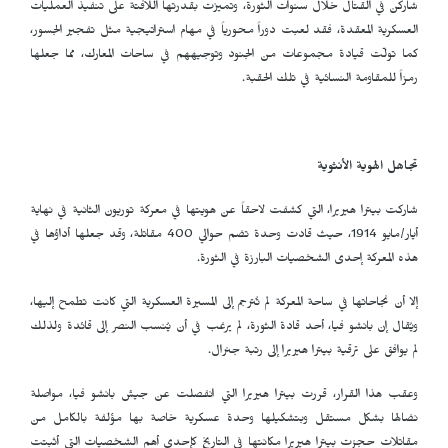
شاركن في القتال خلال سنوات الثورة، وتميزت بقدرتها اللافتة على تنفيذ العمليات
العسكرية المعقدة، فقد لعبت دوراً محورياً في مهام استراتيجية مثل تفجير الجسور،
كما تولّت قيادة مجموعات من الجنود وتوجيههم في ساحات المعارك، مما جعلها
رمزاً للمقاومة النسائية في تلك الحقبة.
تجاهل الهوية الأنثوية
شاركت بيترا هيريرا، التي كشفت لاحقاً عن هويتها في معركة توريون الثانية في نهاية
أيار/مايو 1914، حيث قادت وحدة تضم حوالي 400 مقاتلة، وقد جعلها أداؤها في
هذه المعركة إحدى الشخصيات البارزة في الثورة.
إلا أن نجاحاتها في ساحة المعركة لم تُترجم إلى المسيرة العسكرية التي كانت تطمح إليها،
ويُقال إن بانشو فيا، أحد قادة الثورة، لم يرغب في أن يُنسب النصر إلى قائدة ولذلك
لم يوافق على ترقية بيترا هيريرا إلى رتبة جنرال.
وعقب هذا القرار، قررت بيترا هيريرا التي انفصلت عن جيش بانشو فيا، مواصلة
نضالها بشكل مستقل وبتشكيلها وحدة عسكرية خاصة بها مؤلفة بالكامل من
مقاتلات حجزت بيترا هيريرا مكانتها في التاريخ كإحدى أهم الشخصيات التي أثبتت