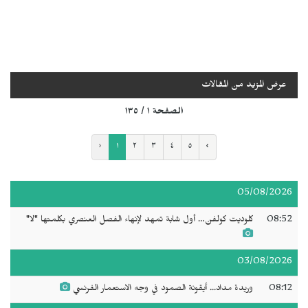
عرض المزيد من المقالات
الصفحة ١ / ١٣٥
‹
١
٢
٣
٤
٥
›
05/08/2026
08:52
كلوديت كولفن… أول شابة تمهد لإنهاء الفصل العنصري بكلمتها "لا"
03/08/2026
08:12
وريدة مداد... أيقونة الصمود في وجه الاستعمار الفرنسي