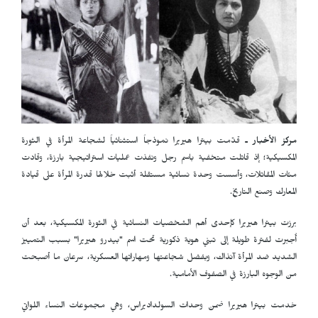
مركز الأخبار ـ
قدّمت بيترا هيريرا نموذجاً استثنائياً لشجاعة المرأة في الثورة
المكسيكية؛ إذ قاتلت متخفية باسم رجل ونفذت عمليات استراتيجية بارزة، وقادت
مئات المقاتلات، وأسست وحدة نسائية مستقلة أثبت خلالها قدرة المرأة على قيادة
المعارك وصنع التاريخ.
برزت بيترا هيريرا كإحدى أهم الشخصيات النسائية في الثورة المكسيكية، بعد أن
أُجبرت لفترة طويلة إلى تبني هوية ذكورية تحت اسم "بيدرو هيريرا" بسبب التمييز
الشديد ضد المرأة آنذاك، وبفضل شجاعتها ومهاراتها العسكرية، سرعان ما أصبحت
من الوجوه البارزة في الصفوف الأمامية.
خدمت بيترا هيريرا ضمن وحدات السولداديراس، وهي مجموعات النساء اللواتي