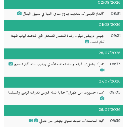
02/08/2026
08:31
"أقدام اللوتس"... تعذيب يدوم مدى الحياة في سبيل الجمال
01/08/2026
09:21
جيسي تاربوكس بيلز... رائدة التصوير الصحفي التي فتحت أبواب المهنة
أمام النساء
28/07/2026
08:33
"امرأة وطفل"... فيلم يرصد العنف الأسري ويغيب عنه أفق التغيير
27/07/2026
08:05
"نساء جسورات من طهران" حكاية نساء قاومن تغيرات الزمن والسياسة
26/07/2026
09:39
"ابنة العاصفة"… صوت نسوي ينهض من نابولي