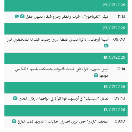
25/07/2026
11:13
فيلم "كفرناحوم"... الحرب والفقر وصراع البقاء بعيون طفل
23/07/2026
09:00
أمينة أوجاك... ذاكرة ميدان غلطة سراي وصوت العدالة للمختفين قسراً
19/07/2026
10:14
لوسي ستون... المرأة التي تحدّت الأعراف وتمسكت باسمها دفاعاً عن
هويتها
15/07/2026
08:43
تمثال "سيسيليا" في أوسلو... قوة المرأة في مواجهة سرطان الثدي
13/07/2026
08:10
متحف "باردو" حين تروي الجدران حكايات لم تدونها كتب التاريخ