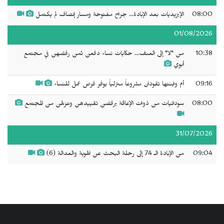
08:00
الإيزيديات بعد الإبادة... جراح مفتوحة ومسار إنصاف لم يكتمل
01/08/2026
10:38
من "لا" إلى العنف... حكايات نساء دفعن ثمن رفضهن في مجتمع
أبوي
09:16
أم وابنتها تقودان مشروعاً منزلياً يوفر فرص عمل للنساء
08:00
سودانيات من ذوات الإعاقة يرفضن تقييدهن وعزلهن من المجتمع
31/07/2026
09:04
من الإبادة الـ 74 إلى رحلة البحث عن الهوية والعدالة (6)