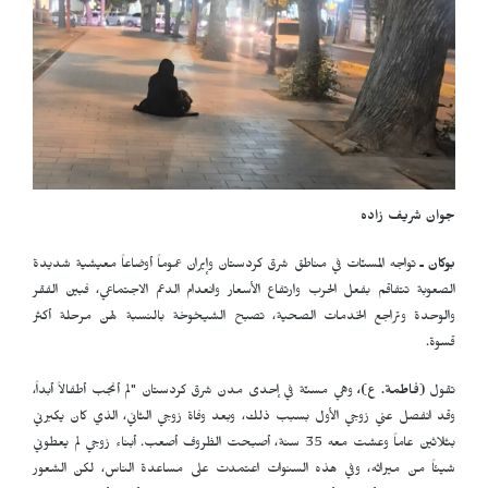
جوان شريف‌ زاده
بوكان ـ
تواجه المسنّات في مناطق شرق كردستان وإيران عموماً أوضاعاً معيشية شديدة
الصعوبة تتفاقم بفعل الحرب وارتفاع الأسعار وانعدام الدعم الاجتماعي، فبين الفقر
والوحدة وتراجع الخدمات الصحية، تصبح الشيخوخة بالنسبة لهن مرحلة أكثر
قسوة.
تقول
(فاطمة. ع)،
وهي مسنّة في إحدى مدن شرق كردستان "لم أنجب أطفالاً أبداً،
وقد انفصل عني زوجي الأول بسبب ذلك، وبعد وفاة زوجي الثاني، الذي كان يكبرني
بثلاثين عاماً وعشت معه 35 سنة، أصبحت الظروف أصعب. أبناء زوجي لم يعطوني
شيئاً من ميراثه، وفي هذه السنوات اعتمدت على مساعدة الناس، لكن الشعور