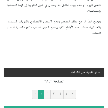
اقتصادي، وبسبب القيود الاجتماعية، تعانين من الوحدة أكثر من الرجال، كما أن
فقدان الزوج أو عدم وجود أطفال قد يتحول في البنى الذكورية إلى أزمة اقتصادية
واجتماعية".
وتوضح أيضاً أنه مع تفاقم التضخم وعدم الاستقرار الاقتصادي والتوترات السياسية
والعسكرية، تتعقد هذه الأوضاع أكثر، ويصبح العيش أصعب بكثير بالنسبة للنساء
المسنّات.
عرض المزيد من المقالات
الصفحة ١ / ٢٩٦
‹
١
٢
٣
٤
٥
›