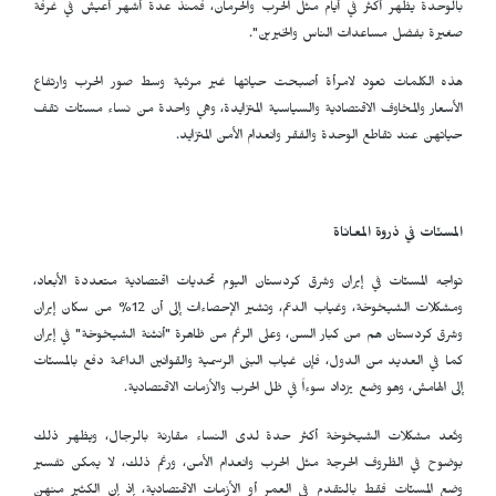
بالوحدة يظهر أكثر في أيام مثل الحرب والحرمان، فمنذ عدة أشهر أعيش في غرفة
صغيرة بفضل مساعدات الناس والخيرين".
هذه الكلمات تعود لامرأة أصبحت حياتها غير مرئية وسط صور الحرب وارتفاع
الأسعار والمخاوف الاقتصادية والسياسية المتزايدة، وهي واحدة من نساء مسنّات تقف
حياتهن عند تقاطع الوحدة والفقر وانعدام الأمن المتزايد.
المسنّات في ذروة المعاناة
تواجه المسنّات في إيران وشرق كردستان اليوم تحديات اقتصادية متعددة الأبعاد،
ومشكلات الشيخوخة، وغياب الدعم، وتشير الإحصاءات إلى أن 12% من سكان إيران
وشرق كردستان هم من كبار السن، وعلى الرغم من ظاهرة "أنثنة الشيخوخة" في إيران
كما في العديد من الدول، فإن غياب البنى الرسمية والقوانين الداعمة دفع بالمسنّات
إلى الهامش، وهو وضع يزداد سوءاً في ظل الحرب والأزمات الاقتصادية.
وتُعد مشكلات الشيخوخة أكثر حدة لدى النساء مقارنة بالرجال، ويظهر ذلك
بوضوح في الظروف الحرجة مثل الحرب وانعدام الأمن، ورغم ذلك، لا يمكن تفسير
وضع المسنّات فقط بالتقدم في العمر أو الأزمات الاقتصادية، إذ إن الكثير منهن