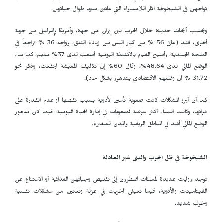
تواجهن في الشيخوخة آثار اللامساواة التي عانين منها طوال حياتهن.
وبحسب أبحاث حديثة خلال الحرب بين إيران من جهة، وأمريكا وإسرائيل من جهة
أخرى، فقد (عانى 56 % من كبار السن من زيادة القلق، وواجه 36 % تراجعاً في
الصحة الجسدية، وأصبح القيام بالأنشطة اليومية أصعب لدى 37% منهم، كما ساء
الوضع المالي لدى 48.64%، وقال 60% إن تكاليف المعيشة ارتفعت، وذكر نحو
31.72 % أن وضعهم الاقتصادي يتدهور بشكل حاد).
كما أن أبرز المشكلات كانت صعوبة تأمين الأدوية بسبب نقصها أو عدم القدرة على
شرائها، وكانت النساء أكثر عرضة لصعوبات في إدارة الحياة اليومية، فيما كان تدهور
الوضع المالي أشد في المناطق الريفية والمدن الصغيرة.
الشيخوخة في ظل الحرب والبنى غير العادلة
توجد روايات عديدة لمسنّات اضطررن إلى تقليص وجباتهن الغذائية أو الامتناع عن
الفيتامينات والأدوية، فيما تعيش أخريات في عزلة وتعانين من مشكلات نفسية
وخوف شديد.