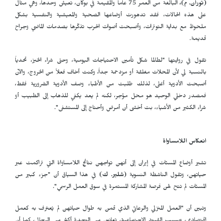
(توران. م)،
البالغة من العمر 75 عاماً والمقيمة في بوكان، تعيش وحدها، وهي مثال
على هذه الحالات، فقد تدهورت أوضاعها الصحية والمعيشية والنفسية بشكل
ملحوظ مع بداية التوترات، وأصبحت أصوات الحرب تذكّرها بصدمات الماضي وجراح
قديمة.
تقول في روايتها "لطالما شكل تأمين الاحتياجات اليومية، وحتى شراء الخبز، تحدياً
بالنسبة لي لأن المحلات مغلقة أو مزدحمة جداً، وكنت أخاف فعلاً من الخروج، والآن
أصبحت الأدوية أغلى، لذلك طلبت من الأطباء وصف الأدوية الضرورية فقط،
فمصدر دخلي الوحيد هو محل مؤجر، لكنه لم يعد يكفي للذهاب إلى الطبيب أو
شراء الكثير من الأشياء، بت أخشى أن أمرض وأحتاج إلى المستشفى".
انعكاس اللامساواة
تشير أوضاع المسنّات في إيران إلى أنهن تواجهن نتائج اللامساواة التي تراكمت عبر
حياتهن، وتقول الناشطة النسوية
(شلير. ك)
في هذا السياق أن "جزء كبير من
المسنّات لم تتح لهن فرصة المشاركة المستمرة في سوق العمل الرسمي".
وتبين أن "العمل المنزلي والرعائي الذي قمن به طوال حياتهن لم يُعترف به كعمل