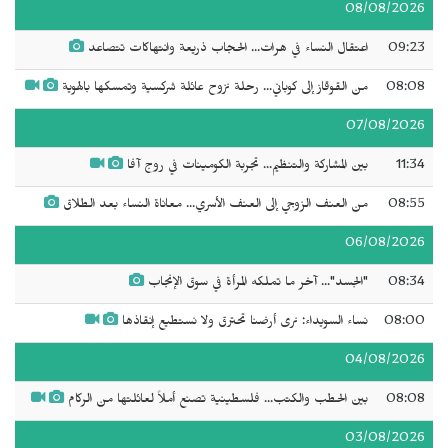
08/08/2026
09:23
اعتقال النساء في هرات... الحجاب ذريعة وانتهاكات تتصاعد
08:08
من القوقاز إلى كوباني... رحلة نزوح عائلة شركسية وتمسكها بالهوية
07/08/2026
11:34
بين المشاركة والتنظيم... تجربة الكومينات في روج آفا
08:55
من العنف الزوجي إلى العنف الأسري... معاناة النساء بعد الطلاق
06/08/2026
08:34
"الجسد"... آخر ما تملكه المرأة في سوق الإنجاب
08:00
نساء السويداء: نرى أرضنا تحترق ولا نستطيع إنقاذها
04/08/2026
08:08
بين الحطب والكتب... فلسطينية تصنع أملاً لعائلتها من الركام
03/08/2026