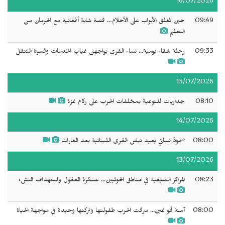
16/07/2026
09:49
حين تُغلق الأبواب على الأحلام… قصة شابة أفغانية مع الحرمان من
التعليم
09:33
رحلة شقاء يومية... نساء القرى يواجهن غياب الخدمات وقسوة التنقل
15/07/2026
08:10
جداريات للتوعية بمخلفات الحرب على ركام غزة
14/07/2026
08:00
صمودٌ نسائي يعيد نبض القرى اللبنانية بعد الغارات
13/07/2026
08:23
المراكز الصيفية في مناطق الحوثيين... عسكرة العقول واستهداف النشء
08:00
آمنة أبو غبن... سرقت الحرب طفولتها وتركتها وحيدة في مواجهة الحياة