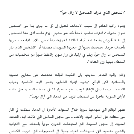
"الشخص الذي فبرك التسجيل لا يزال حراً"
وتعود راقية الشاعر إلى سبب الأحداث، فتقول إن كل ما جرى بدأ من "تسجيل
صوتي مفبرك"، اعترف صاحبه لاحقاً بأنه غير حقيقي. ورغم ذلك، أدى هذا التسجيل
إلى حملة تحريض واسعة ضد أبناء الطائفة الدرزية، بدأت من طلاب الجامعات، مروراً
بأحداث جرمانا وصحنايا، وصولاً إلى مجزرة السويداء، مضيفة أن "الشخص الذي نشر
التسجيل ما يزال حراً، ويقيم في تركيا، بل وزار سوريا والتقط صوراً مع شخصيات من
السلطة، بينها وزير الثقافة".
وتختم راقية الشاعر حديثها بأن الحكومة المؤقتة تتحدث عن مشاريع تنموية
واقتصادية، لكن الواقع "يشهد ازدياد الطوابير، ونقص المواد الأساسية، وغياب
الخدمات، بينما يبقى الإنجاز الوحيد هو استمرار القتل وسفك الدماء، حتى باتت
الأرض السورية عاجزة عن استيعاب المزيد من الدماء التي تُراق يومياً".
تظهر الوقائع التي شهدتها سوريا خلال السنوات الأخيرة أن الدماء سفكت في أكثر
من منطقة على أساس الهوية والانتماء، من مجازر الساحل التي طالت أبناء الطائفة
العلوية، إلى مجازر السويداء التي استهدفت الدروز، مروراً بأحداث حيي الأشرفية
والشيخ مقصود التي استهدفت الكرد، وصولاً إلى التفجيرات التي ضربت الكنائس