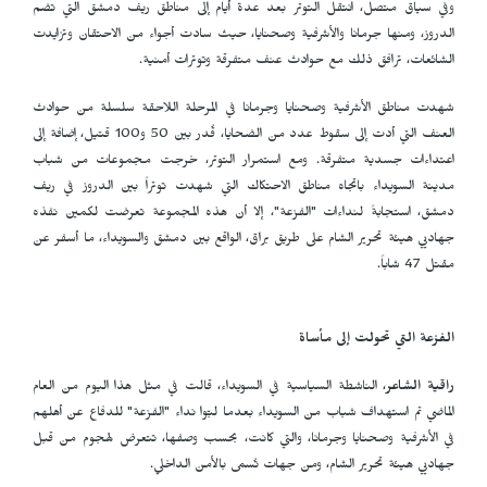
وفي سياق متصل، انتقل التوتر بعد عدة أيام إلى مناطق ريف دمشق التي تضم
الدروز، ومنها جرمانا والأشرفية وصحنايا، حيث سادت أجواء من الاحتقان وتزايدت
الشائعات، ترافق ذلك مع حوادث عنف متفرقة وتوترات أمنية.
شهدت مناطق الأشرفية وصحنايا وجرمانا في المرحلة اللاحقة سلسلة من حوادث
العنف التي أدت إلى سقوط عدد من الضحايا، قُدر بين 50 و100 قتيل، إضافة إلى
اعتداءات جسدية متفرقة. ومع استمرار التوتر، خرجت مجموعات من شباب
مدينة السويداء باتجاه مناطق الاحتكاك التي شهدت توتراً بين الدروز في ريف
دمشق، استجابةً لنداءات "الفزعة"، إلا أن هذه المجموعة تعرضت لكمين نفذه
جهاديي هيئة تحرير الشام على طريق براق، الواقع بين دمشق والسويداء، ما أسفر عن
مقتل 47 شاباً.
الفزعة التي تحولت إلى مأساة
راقية الشاعر
، الناشطة السياسية في السويداء، قالت في مثل هذا اليوم من العام
الماضي تم استهداف شباب من السويداء بعدما لبّوا نداء "الفزعة" للدفاع عن أهلهم
في الأشرفية وصحنايا وجرمانا، والتي كانت، بحسب وصفها، تتعرض لهجوم من قبل
جهاديي هيئة تحرير الشام، ومن جهات تُسمى بالأمن الداخلي.