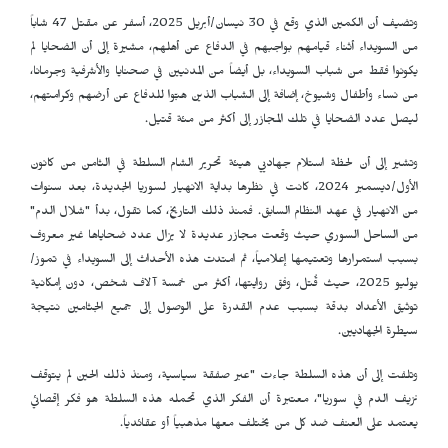
وتضيف أن الكمين الذي وقع في 30 نيسان/أبريل 2025، أسفر عن مقتل 47 شاباً
من السويداء أثناء قيامهم بواجبهم في الدفاع عن أهلهم، مشيرة إلى أن الضحايا لم
يكونوا فقط من شباب السويداء، بل أيضاً من المدنيين في صحنايا والأشرفية وجرمانا،
من نساء وأطفال وشيوخ، إضافة إلى الشباب الذين هبّوا للدفاع عن أرضهم وكرامتهم،
ليصل عدد الضحايا في تلك المجازر إلى أكثر من مئة قتيل.
وتشير إلى أن لحظة استلام جهاديي هيئة تحرير الشام السلطة في الثامن من كانون
الأول/ديسمبر 2024، كانت في نظرها بداية الانهيار لسوريا الجديدة، بعد سنوات
من الانهيار في عهد النظام السابق. فمنذ ذلك التاريخ، كما تقول، بدأ "شلال الدم"
من الساحل السوري حيث وقعت مجازر عديدة لا يزال عدد ضحاياها غير معروف
بسبب استمرارها وتعتيمها إعلامياً، ثم امتدت هذه الأحداث إلى السويداء في تموز/
يوليو 2025، حيث قُتل، وفق روايتها، أكثر من خمسة آلاف شخص، دون إمكانية
توثيق الأعداد بدقة بسبب عدم القدرة على الوصول إلى جميع الجثامين نتيجة
سيطرة الجهاديين.
وتلفت إلى أن هذه السلطة جاءت "عبر صفقة سياسية، ومنذ ذلك الحين لم يتوقف
نزيف الدم في سوريا"، معتبرة أن الفكر الذي تحمله هذه السلطة هو فكر إقصائي
يعتمد على العنف ضد كل من يختلف معها مذهبياً أو عقائدياً.