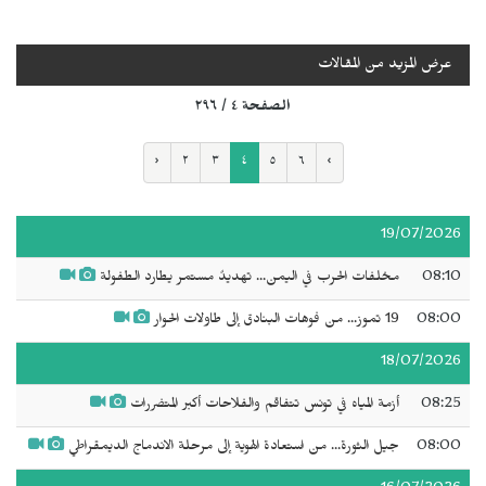
عرض المزيد من المقالات
الصفحة ٤ / ٢٩٦
‹
٢
٣
٤
٥
٦
›
19/07/2026
08:10
مخلفات الحرب في اليمن... تهديدٌ مستمر يطارد الطفولة
08:00
19 تموز... من فوهات البنادق إلى طاولات الحوار
18/07/2026
08:25
أزمة المياه في تونس تتفاقم والفلاحات أكبر المتضررات
08:00
جيل الثورة... من استعادة الهوية إلى مرحلة الاندماج الديمقراطي