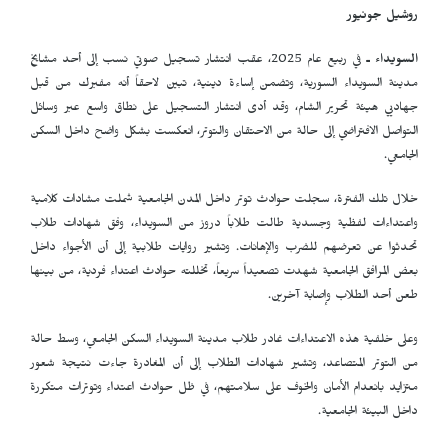
روشيل جونيور
السويداء ـ
في ربيع عام 2025، عقب انتشار تسجيل صوتي نسب إلى أحد مشايخ
مدينة السويداء السورية، وتضمن إساءة دينية، تبين لاحقاً أنه مفبرك من قبل
جهاديي هيئة تحرير الشام، وقد أدى انتشار التسجيل على نطاق واسع عبر وسائل
التواصل الافتراضي إلى حالة من الاحتقان والتوتر، انعكست بشكل واضح داخل السكن
الجامعي.
خلال تلك الفترة، سجلت حوادث توتر داخل المدن الجامعية شملت مشادات كلامية
واعتداءات لفظية وجسدية طالت طلاباً دروز من السويداء، وفق شهادات طلاب
تحدثوا عن تعرضهم للضرب والإهانات. وتشير روايات طلابية إلى أن الأجواء داخل
بعض المرافق الجامعية شهدت تصعيداً سريعاً، تخللته حوادث اعتداء فردية، من بينها
طعن أحد الطلاب وإصابة آخرين.
وعلى خلفية هذه الاعتداءات غادر طلاب مدينة السويداء السكن الجامعي، وسط حالة
من التوتر المتصاعد، وتشير شهادات الطلاب إلى أن المغادرة جاءت نتيجة شعور
متزايد بانعدام الأمان والخوف على سلامتهم، في ظل حوادث اعتداء وتوترات متكررة
داخل البيئة الجامعية.