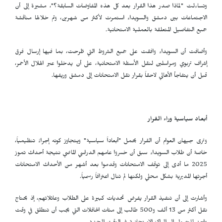
وتساءلت "لماذا صدر هذا القرار بعد كل هذه المفاوضات السابقة؟"، مشيرة إلى أن
الاجتماعات بين دمشق والسويداء استمرت لأكثر من شهرين، وتم خلالها مناقشة
جميع التفاصيل المتعلقة بالعملية الامتحانية.
وأضافت أن السويداء وافقت على جميع الشروط التي طُرحت، بما فيها إرسال فرق
إشراف تربوي ومراسلين لنقل الأسئلة الامتحانية، على أن يدخلوا عبر الهلال الأحمر،
قبل أن يتفاجأ الأهالي لاحقاً بقرار نقل الامتحانات إلى دمشق وريفها.
أبعاد سياسية وراء القرار
وترى جيهان العوام أن القرار يحمل "أبعاداً سياسية" ويتجاوز كونه إجراءً تنظيمياً،
خاصة أن طلاب السويداء سبق أن خسروا عامهم الدراسي الماضي نتيجة أحداث تموز
2025 ما أدى إلى توقف الامتحانات وقدموا بعد أشهر من الأحداث الامتحانات
أجرتها المديرية بشكل محلي ولكنها لم تنال اعترافاً رسمياً.
وأشارت إلى أن تنفيذ القرار يفرض تحديات كبيرة على الطلاب وعائلاتهم، إذ يحتاج
نقل أكثر من 13 ألف و500 طالب إلى مئات الحافلات التي يجب أن تنطلق في وقت