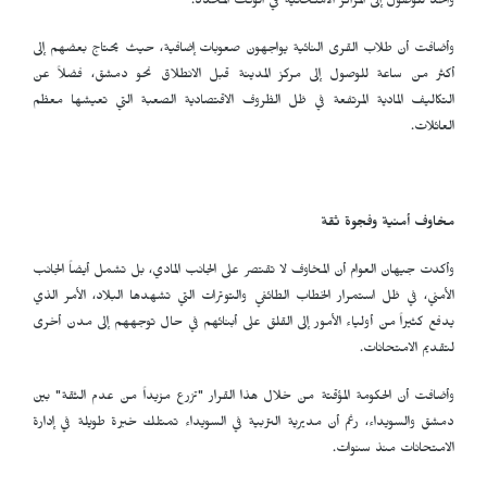
واحد للوصول إلى المراكز الامتحانية في الوقت المحدد.
وأضافت أن طلاب القرى النائية يواجهون صعوبات إضافية، حيث يحتاج بعضهم إلى
أكثر من ساعة للوصول إلى مركز المدينة قبل الانطلاق نحو دمشق، فضلاً عن
التكاليف المادية المرتفعة في ظل الظروف الاقتصادية الصعبة التي تعيشها معظم
العائلات.
مخاوف أمنية وفجوة ثقة
وأكدت جيهان العوام أن المخاوف لا تقتصر على الجانب المادي، بل تشمل أيضاً الجانب
الأمني، في ظل استمرار الخطاب الطائفي والتوترات التي تشهدها البلاد، الأمر الذي
يدفع كثيراً من أولياء الأمور إلى القلق على أبنائهم في حال توجههم إلى مدن أخرى
لتقديم الامتحانات.
وأضافت أن الحكومة المؤقتة من خلال هذا القرار "تزرع مزيداً من عدم الثقة" بين
دمشق والسويداء، رغم أن مديرية التربية في السويداء تمتلك خبرة طويلة في إدارة
الامتحانات منذ سنوات.