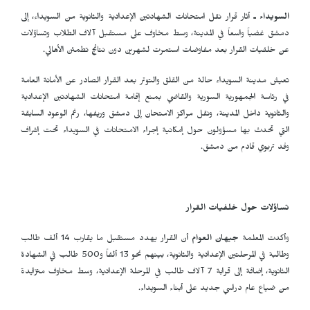
السويداء ـ
أثار قرار نقل امتحانات الشهادتين الإعدادية والثانوية من السويداء، إلى
دمشق غضباً واسعاً في المدينة، وسط مخاوف على مستقبل آلاف الطلاب وتساؤلات
عن خلفيات القرار بعد مفاوضات استمرت لشهرين دون نتائج تطمئن الأهالي.
تعيش مدينة السويداء حالة من القلق والتوتر بعد القرار الصادر عن الأمانة العامة
في رئاسة الجمهورية السورية والقاضي بمنع إقامة امتحانات الشهادتين الإعدادية
والثانوية داخل المدينة، ونقل مراكز الامتحان إلى دمشق وريفها، رغم الوعود السابقة
التي تحدث بها مسؤولون حول إمكانية إجراء الامتحانات في السويداء تحت إشراف
وفد تربوي قادم من دمشق.
تساؤلات حول خلفيات القرار
وأكدت المعلمة
جيهان العوام
أن القرار يهدد مستقبل ما يقارب 14 ألف طالب
وطالبة في المرحلتين الإعدادية والثانوية، بينهم نحو 13 ألفاً و500 طالب في الشهادة
الثانوية، إضافة إلى قرابة 7 آلاف طالب في المرحلة الإعدادية، وسط مخاوف متزايدة
من ضياع عام دراسي جديد على أبناء السويداء.