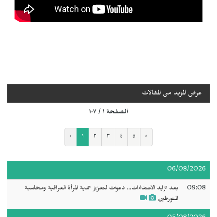
عرض المزيد من المقالات
الصفحة ١ / ١٠٧
‹
١
٢
٣
٤
٥
›
06/08/2026
09:08
بعد تزايد الاعتداءات... دعوات لتعزيز حماية المرأة العراقية ومحاسبة
المتورطين