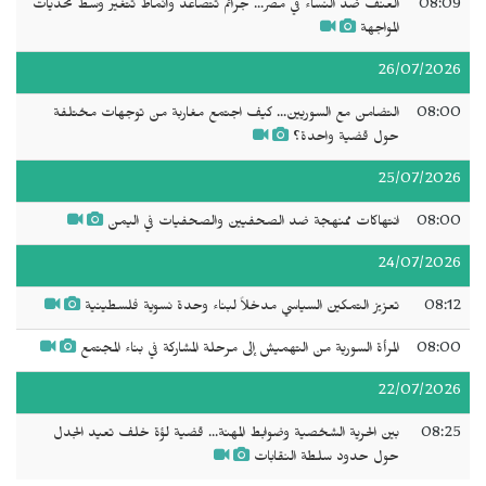
08:09
العنف ضد النساء في مصر... جرائم تتصاعد وأنماط تتغير وسط تحديات
المواجهة
26/07/2026
08:00
التضامن مع السوريين... كيف اجتمع مغاربة من توجهات مختلفة
حول قضية واحدة؟
25/07/2026
08:00
انتهاكات ممنهجة ضد الصحفيين والصحفيات في اليمن
24/07/2026
08:12
تعزيز التمكين السياسي مدخلاً لبناء وحدة نسوية فلسطينية
08:00
المرأة السورية من التهميش إلى مرحلة المشاركة في بناء المجتمع
22/07/2026
08:25
بين الحرية الشخصية وضوابط المهنة... قضية لؤة خلف تعيد الجدل
حول حدود سلطة النقابات