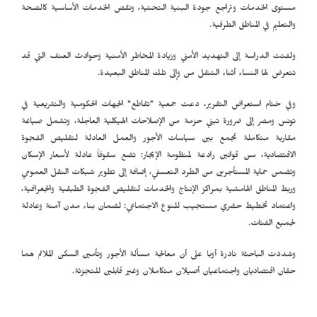
مستوى الخدمات وتراجع جودة البنية التحتية، ونقص الخدمات الأساسية كالصحة
والتعليم في المناطق الطرفية.
ولفتت الدراسة إلى التهديد الأمني وزيادة المخاطر الأمنية وحوادث العنف التي قد
تتعرض لها النساء أثناء التنقل من وإلى تلك المناطق البعيدة.
وفي ختام استعراض التقرير، دعت جمعية "تقاطع" الجهات الحكومية والتشريعية في
تونس ومصر إلى ضرورة تبني حزمة من الإصلاحات الهيكلية العاجلة، وتشمل صياغة
مقاربة متكاملة تجمع بين سياسات الأجور والعمل العادلة لتقليص الفجوة
الاقتصادية، سن قوانين رادعة لمنظومة الإيجار: تضع سقوفاً عادلة لأسعار الإسكان
وتضمن حماية المستأجرين من الطرد التعسفي، إضافة إلى تطوير شبكات النقل العمومي
وربط المناطق الهامشية بمراكز الإنتاج والخدمات لتقليص الفجوة الطبقية والجغرافية،
واعتماد تخطيط حضري مستجيب للنوع الاجتماعي: لضمان بناء مدن آمنة وعادلة
لجميع الفئات.
وشددت الباحثة نادرة أوبا على أن معالجة مسألة الأجور وتأمين السكن الملائم هما
حقان اقتصاديان واجتماعيان أصيلان متكاملان وغير قابلين للتجزئة.