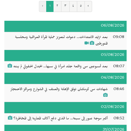
‹
١
٢
٣
٤
٥
›
06/08/2026
09:08
بعد تزايد الاعتداءات... دعوات لتعزيز حماية المرأة العراقية ومحاسبة
المتورطين
05/08/2026
08:07
بعد أسبوعين من واقعة جلد امرأة في سبها... الجدل الحقوقي لم ينتهِ
04/08/2026
08:46
شهادات من كرماشان توثق الإهانة والعنف في الشوارع ومراكز الاحتجاز
02/08/2026
08:52
أكبر موجة عبور إلى سبتة... ما الذي دفع آلاف المغاربة إلى المخاطرة؟
31/07/2026