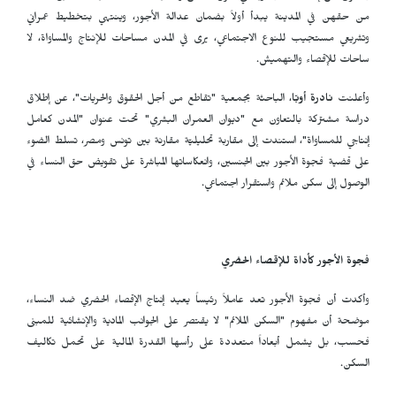
من حقهن في المدينة يبدأ أولاً بضمان عدالة الأجور، وينتهي بتخطيط عمراني
وتشريعي مستجيب للنوع الاجتماعي، يرى في المدن مساحات للإنتاج والمساواة، لا
ساحات للإقصاء والتهميش.
وأعلنت
نادرة أوبّا
، الباحثة بجمعية "تقاطع من أجل الحقوق والحريات"، عن إطلاق
دراسة مشتركة بالتعاون مع "ديوان العمران البشري" تحت عنوان "المدن كعامل
إنتاجي للمساواة"، استندت إلى مقاربة تحليليّة مقارنة بين تونس ومصر، تسلط الضوء
على قضية فجوة الأجور بين الجنسين، وانعكاساتها المباشرة على تقويض حق النساء في
الوصول إلى سكن ملائم واستقرار اجتماعي.
فجوة الأجور كأداة للإقصاء الحضري
وأكدت أن فجوة الأجور تعد عاملاً رئيساً يعيد إنتاج الإقصاء الحضري ضد النساء،
موضحة أن مفهوم "السكن الملائم" لا يقتصر على الجوانب المادية والإنشائية للمبنى
فحسب، بل يشمل أبعاداً متعددة على رأسها القدرة المالية على تحمل تكاليف
السكن.