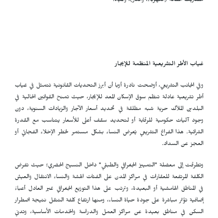
مصاريف الطاقة (الكهرباء، والغاز)، والمياه.
غياب الأطر التشريعية المنظمة للإيجار
وفي الجانب التشريعي، أوضحت نادرة أوبا أن أبرز التحديات القانونية تتمثل في غياب
أطر تشريعية عادلة تنظم سوق الإسكان المعد للإيجار، حيث تمنح القوانين الحالية في
البلدين الملاّك حرية شبه مطلقة في تحديد أسعار الآجار والزيادات السنوية، دون
وجود آليات حكومية للرقابة أو لتحديد سقف أعلى للأسعار يتناسب مع القدرة
الشرائية. هذا الفراغ التشريعي يُعرض النساء بشكل مستمر لخطر الإخلاء الفجائي أو
العجز عن السداد.
وتطرقت إلى معضلة "التمييز الجغرافي والطبقي" داخل النسيج الحضري؛ حيث تفرض
الكلفة المرتفعة للعقارات في مراكز المدن على الفئات الهشة والنساء الانتقال والعيش
في المناطق الهامشية أو البعيدة، وترتب على هذا التوزيع الجغرافي غير العادل أعباءً
إضافية تؤثر مباشرة على جودة حياة النساء، ومنها ارتفاع كلفة التنقل نتيجة اضطرار
السكن في مناطق بعيدة عن مراكز العمل والدراسة والخدمات الأساسية، وتدني