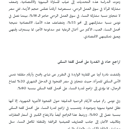
وعزت الدراسة هذه التحديات إلى غياب المساواة البنيوية والاقتصادية، وضعف
مشاركة المرأة في سوق العمل الرسمي، مستعرضة أرقاماً تعكس حجم الأزمة، ففي مصر
لا تتجاوز نسبة مشاركة النساء في سوق العمل الرسمي حاجز الـ 18%، بينما تصل في
تونس نسبة مشاركتهنّ إلى نحو 55%، وتتضاعف هذه الأعباء الاقتصادية نتيجة
تحمل النساء العبء الأكبر من أعمال الرعاية غير مدفوعة الأجر، مما يستنزف وقتهن
ويعيق تمكينهن الاقتصادي.
تراجع حاد في القدرة على تحمل كلفة السكن
وكشفت نادرة أوبا عن المقارنة الواردة في التقرير عن تباين واضح وأرقام مقلقة تمس
الأمن السكني للمرأة، حيث تتجاوز في مصر الفجوة في الدخل الشهري 20% لصالح
الرجال، مما يؤدي إلى تراجع قدرة النساء على تحمل كلفة السكن بنسبة 80%.
وفي تونس رغم غياب الأرقام الرسمية الدقيقة حول الفجوة الأجرية الشهرية، إلا أنها
تظل فجوة بنيوية وموجودة، وتتسبب في تراجع قدرة النساء على تحمل كلفة السكن
بنسبة تصل إلى 90%، ويرتبط هذا التراجع أيضاً بالارتفاع الكبير في أسعار العقارات
وتكاليف الآجار، إلى جانب المصاريف المعيشية المرافقة والمثقلة لكاهل النساء مثل