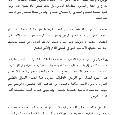
تونس ـ
لم تعد قضية "فجوة الأجور" بين الجنسين مجرد إحصائية اقتصادية أو رقم
يدرج في التقارير السنوية لمنظمات العمل، بل باتت تمثل أداة بنيوية غير مرئية
تُعيد صياغة النسيج العمراني والاجتماعي للمدن، وتُكرس نمطاً متجذراً من الإقصاء
ضد النساء.
فعندما تتقاضى المرأة خطاً أدنى من الأجر مقارنة بالرجل مقابل العمل نفسه، أو
عندما تُقصى من سوق العمل الرسمي وتُثقل بأعباء الرعاية غير مدفوعة الأجر، فإن
النتيجة الحتمية لا تتوقف عند حدود ضعف قدرتها الشرائية، بل تمتد لتسلبها
أحد أهم حقوقها الأساسية: الحق في السكن الملائم والأمن الحضري.
إن العيش في قلب المدينة المعاصرة أصبح محكوماً بالقدرة المالية على تحمل تكاليفها
المتصاعدة؛ من إيجارات، وعقارات باهظة، ومصاريف معيشية أساسية، وفي ظل غياب
تشريعات عادلة تحمي المستأجرين وتضع سقفاً لأسعار الآجار، تتحول الفجوة إلى جدار
عازل يطرد النساء نحو الهوامش والأطراف الحضرية، هذا التمييز الجغرافي والطبقي
القسري لا يعزل النساء مكانياً فحسب، بل يُضاعف كلفة تنقلهن، ويحرمهن من
جودة الخدمات الأساسية كالصحة والتعليم، ويُعرضهن لمخاطر أمنية مضاعفة أثناء
التنقل اليومي.
بناءً على ذلك، لا يمكن الحد من أزمة السكن أو تحقيق عدالة مجتمعية حقيقية
بمعزل عن إصلاحات جذرية في سوق العمل والسياسات الاقتصادية؛ فتمكين النساء