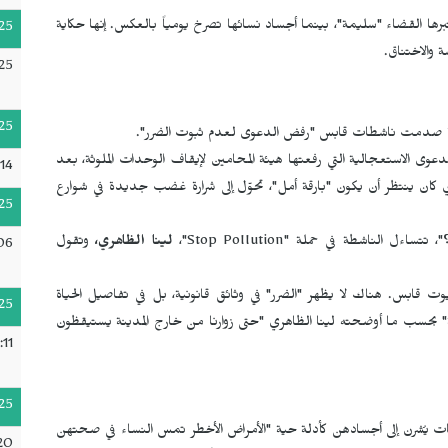
ا القضاء "سليمة"، بينما أجساد نسائها تصرخ يومياً بالعكس. إنها حكاية
25
ة والاختناق.
25
25
احدة صدمت ناشطات قابس "رفض الدعوى لعدم ثبوت الضرر".
الدعوى الاستعجالية التي رفعتها هيئة المحامين لإيقاف الوحدات الملوثة، بعد
14
في 23 تشرين الأول/أكتوبر 2025. الحكم الذي كان ينتظر أن يكون "بارقة أمل"، تحوّل إلى شرارة غضب جديدة في شوارع
25
، تتساءل الناشطة في حملة "
Stop Pollution
"،
لينا الظاهري،
وتقول
06
يوت قابس. هناك لا يظهر "الضرر" في وثائق قانونية، بل في تفاصيل الحياة
25
ة" بحسب ما أوضحته لينا الظاهري "حتى زوارنا من خارج المدينة يستيقظون
:11
25
طات يُشرن إلى أجسادهن كأدلة حية "الأمراض الأخطر تمس النساء في صحتهن
20