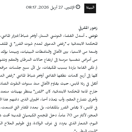
البيئة
الإثنين, 27 أبريل 2026, 08:17
زهور المشرقي
تونس
ـ أسدل القضاء التونسي الستار، أواخر شباط/فبراير الماض
المحكمة الابتدائية بـ "رفض الدعوى لعدم ثبوت الضرر" في الملف ال
واسعة من الاستياء بين الأهالي والناشطات البيئيات، وبينما يؤك
من أمراض تنفسية مزمنة إلى ارتفاع حالات السرطان والعقم وتشو
لم تكن القاعة باردة بسبب المكيفات، بل لأن سبع جلسات مرافع
كلها إلى أربع كلمات نطقها القاضي أواخر شباط الماضي "رفض ال
أثقل في رئة قابس، حيث يقاوم الأهالي منذ سنوات التلوث الصادر
خارج قاعة المحكمة الابتدائية، كان "الضرر" ينتظر بهيئات متع
وأخرى تصارع العقم، وأب يُعدّد أسماء الجيران الذين دفنهم هذا ال
في قابس، لا يُقاس الضرر بالملفات، بل بعدد المقابر التي اتسعت
العجز، لأكثر من 70 عاماً، دخل المجمع الكيميائي المدينة تحت شعار "التنمية والشغل".
اليوم، الشعار الذي يتردد في غرف الولادة، وفي طوابير العلا