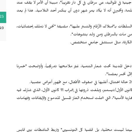
ة في المواليد، عن سرطان في كل دار تقريباً"، مبينة أن الأمر لا يقف عند
مة، وتخبرني أنه لا يكاد يمر شهر دون أن ينكسر أحد التلاميذ. هذا لم يعد
25
سلطات بـ"امتلاك الأرقام والتستر عليها"، مضيفة "نحن لا نملك إحصائيات،
:49
 من مات بالسرطان ومن ولد بتشوهات".
م الكارثة، مثل مستشفى جامعي متخصص.
 دخل المدينة تحت شعار التنمية، غيّر ملامحها تدريجياً، وأوضحت "خسرنا
الآن نخسر بعضنا".
كما تستحضر موجة الاحتجاجات التي بدأت من تموز/يوليو إلى كانون الأول/ديسمبر، وبلغت ذروتها في إضراب 11 كانون الأول، الذي شارك فيه
لمقاربة الأمنية"، التي شملت استخدام الغاز المسيل للدموع والإيقافات واتهامات
يتنا ليست محلية، بل قضية كل التونسيين" وتربط الناشطات بين قابس