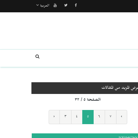
العربية
رض المزيد من المقالات
الصفحة ٥ / ٣٢
‹
٣
٤
٥
٦
٧
›