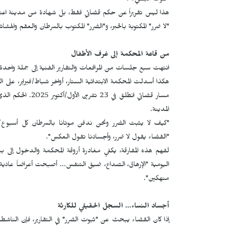
"الموت البطيء".
هذا ليس تقريراً عن حكم قضائي فقط، بل شهادة من مدينة اعتبره
"لا ضرر" المكتوبة بالحبر، و"الضرر" المكتوب بالسرطان والعقم والهشاش
من قاعة المحكمة إلى غرف الأطفال
انتهت سبع جلسات من المرافعات والتقارير الفنية إلى جملة و
هكذا أسدلت المحكمة الابتدائية الستار، أواخر شباط/فبراير، على 
مسار قضائي انطلق 
المدينة.
"كيف لا يثبت الضرر ونحن ندفن موتانا بالسرطان كل أسبوع؟"
"القضاء يقول لا ضرر، وأجسادنا تقول العكس".
لفهم هذه المفارقة، يكفي مغادرة أروقة المحكمة والدخول إلى ب
اليومية "الإرهاق، الصداع، ضيق التنفس... أصبحت أعراضاً عادي
منهكين".
أجساد النساء... السجل الحقيقي للكارثة
إذا كان القضاء يبحث عن "ثبوت الضرر" في التقارير، فإن الناش