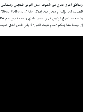
ومناطق أخرى تعاني من التلوث، مثل الحوض المنجمي وصفاقس ورو
المطلب، كما تؤكد، لم يتغير منذ إطلاق حملة "
Stop Pollution
" عام 2012 "هوا
إلى يومنا هذا وحكم "عدم ثبوت الضرر" لا يلغي الضرر الذي نعيشه 