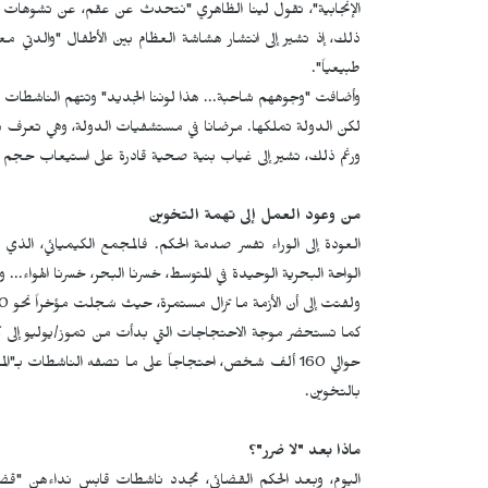
الإنجابية"، تقول لينا الظاهري "نتحدث عن عقم، عن تشوهات جيني
ذلك، إذ تشير إلى انتشار هشاشة العظام بين الأطفال "والدتي معل
طبيعياً".
وأضافت "وجوههم شاحبة... هذا لوننا الجديد" وتتهم الناشطات ال
لكن الدولة تملكها. مرضانا في مستشفيات الدولة، وهي تعرف
ورغم ذلك، تشير إلى غياب بنية صحية قادرة على استيعاب حج
من وعود العمل إلى تهمة التخوين
العودة إلى الوراء تفسر صدمة الحكم. فالمجمع الكيميائي، الذي
الواحة البحرية الوحيدة في المتوسط، خسرنا البحر، خسرنا الهواء... و
ولفتت إلى أن الأزمة ما تزال مستمرة، حيث سُجلت مؤخراً نحو 20 حالة اختناق، أغلبها في صفوف الأطفال، مع ظهور أعراض عصبية.
حوالي 160 ألف شخص، احتجاجاً على ما تصفه الناشطات بـ"ا
بالتخوين.
ماذا بعد "لا ضرر"؟
اليوم، وبعد الحكم القضائي، تجدد ناشطات قابس نداءهن "قض