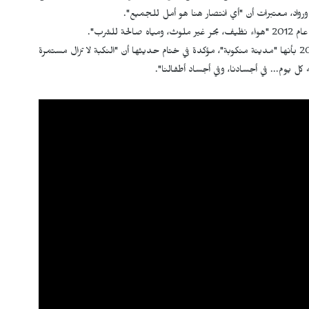
اد، معتبرات أن "أي انتصار هنا هو أمل للجميع".
ء نظيف، بحر غير ملوث، ومياه صالحة للشرب".
وتستحضر تصريح الرئيس قيس سعيد الذي وصف قابس عام 2014 بأنها "مدينة منكوبة"، مؤكدة في ختام حديثها أن "النكبة لا تزال مستمرة
كل يوم... في أجسادنا، وفي أجساد أطفالنا".