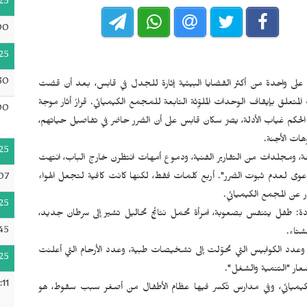
25
00
25
30
ي، على واحدة من أكثر القضايا البيئية إثارة للجدل في قابس، بعد أن قضت
متعلق بإيقاف الوحدات الملوِّثة التابعة للمجمع الكيميائي. قرارٌ أثار موجة
00
د الحكم غياب الأدلة، يصرّ سكان قابس على أن الضرر حاضر في تفاصيل حياتهم،
هات الأجنة.
25
ة، ومجلدات من التقارير الفنية، ودموع أمهات انتظرن خارج الباب، انتهت
دعوى لعدم ثبوت الضرر". أربع كلمات فقط، لكنها كانت كافية لتجعل الهواء
07
 عن المجمع الكيميائي.
25
ددة: طفل يتنفس بصعوبة، امرأة تحمل نتائج تحاليل تشير إلى سرطان جديد،
45
شتاء.
، وعدد الكوابيس التي تحوّلت إلى تشخيصات طبية، وعدد الأرحام التي أعلنت
25
:11
ج الكيميائي، وفي مدارس تُكسر فيها عظام الأطفال من أصغر سبب سقوط، هو