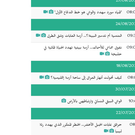
27/08/20
08:
'المياه مورد مهدد والوعي هو خط الدفاع الأول'
24/08/20
09:
التنمية أم تدمير البيئة؟... أزمة الغابات وشق الطرق
09:
نفوق جماعي للأسماك... أزمة بيئية تهدد الحياة المائية في
حلبجة
18/08/20
08:
كيف تحولت أنهار العراق إلى ساحة أزمة إقليمية؟
30/07/20
10:
الوعي البيئي النسائي وارتباطهن بالأرض
22/07/20
08
حرائق غابات الجبل الأخضر... الخطر المتكرر الذي يهدد رئة
ليبيا