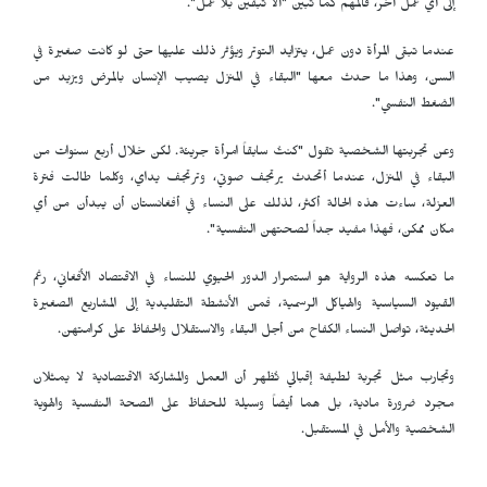
إلى أي عمل آخر، فالمهم كما تبين "ألا تبقين بلا عمل".
عندما تبقى المرأة دون عمل، يتزايد التوتر ويؤثر ذلك عليها حتى لو كانت صغيرة في
السن، وهذا ما حدث معها "البقاء في المنزل يصيب الإنسان بالمرض ويزيد من
الضغط النفسي".
وعن تجربتها الشخصية تقول "كنتُ سابقاً امرأة جريئة. لكن خلال أربع سنوات من
البقاء في المنزل، عندما أتحدث يرتجف صوتي، وترتجف يداي، وكلما طالت فترة
العزلة، ساءت هذه الحالة أكثر، لذلك على النساء في أفغانستان أن يبدأن من أي
مكان ممكن، فهذا مفيد جداً لصحتهن النفسية".
ما تعكسه هذه الرواية هو استمرار الدور الحيوي للنساء في الاقتصاد الأفغاني، رغم
القيود السياسية والهياكل الرسمية، فمن الأنشطة التقليدية إلى المشاريع الصغيرة
الحديثة، تواصل النساء الكفاح من أجل البقاء والاستقلال والحفاظ على كرامتهن.
وتجارب مثل تجربة لطيفة إقبالي تُظهر أن العمل والمشاركة الاقتصادية لا يمثلان
مجرد ضرورة مادية، بل هما أيضاً وسيلة للحفاظ على الصحة النفسية والهوية
الشخصية والأمل في المستقبل.