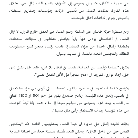
على مهارات الأعمال، وتسهيل وصولهن إلى الأسواق، وتقديم الدعم المالي لهن، وخلال
هذه الفترة، تمكنت النساء من تأسيس شركات ومؤسسات ومشاريع مستقلة،
وأصبحن يُعرفن كرائدات أعمال ناجحات.
ومع سيطرة حركة طالبان على السلطة ومنع النساء من العمل خارج المنزل، لا تزال
النساء في أفغانستان يؤدين دوراً بارزاً وتواصلن نشاطهن في مجالات مختلفة،
ولطيفة إقبالي
واحدة من هؤلاء النساء، إذ قامت بإنشاء متجر لبيع مستلزمات
النظافة والتجميل الخاصة بالنساء في مدينة باميان.
وتقول "عندما توقفت عن الدراسة، بقيت في المنزل بلا عمل، وكلما طال بقائي دون
عمل، ازداد توتري. فقررت أن أفتح متجراً على الأقل لأشغل نفسي".
وتوضح كيفية استثمارها في متجرها بالقول "حصلت على قرض من مؤسسة تعمل
في باميان، ولدى هذه المؤسسة برنامج صندوق يقوم على جمع (50 أو 100) أفغاني
من النساء، وبعد فترة، يضيفون من طرفهم مبلغاً إلى ما تم جمعه، وأنا أيضاً اقترضت
من هذه المؤسسة وبدأت الاستثمار برأس مال بسيط".
وتؤكد لطيفة إقبالي على ضرورة أن تبدأ النساء بمشاريعهن الخاصة لأنه "يمكنهن
العمل حتى من داخل المنزل"، ويمكن البدء بأشياء بسيطة جداً، من الحياكة اليدوية