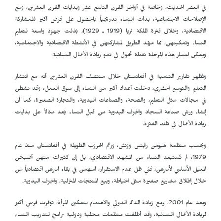
في العصر الحديث، وخاصة في أواخر القرن التاسع عشر وبدايات القرن العشرين، ومع
الإصلاحات الاجتماعية، بدأت النساء تدريجياً بالحصول على فرص أكبر للمشاركة
الاقتصادية، وخلال فترة الملكة ثريا (1919 ـ 1929)، بُذلت جهود واسعة لتعليم
النساء وتمكينهن، مما مهّد الطريق لمشاركتهن في الأنشطة الاقتصادية والاجتماعية،
ويمكن اعتبار هذه المرحلة نقطة تحول في نمو ريادة الأعمال النسائية.
وتُظهر تقارير التنمية في أفغانستان خلال منتصف القرن العشرين أنه مع انتشار
التعليم والتوسع الحضري، دخلت أعداد أكبر من النساء إلى سوق العمل، وقد نشطن
في مجالات مثل التعليم، والصحة، والصناعات اليدوية، والتجارة الصغيرة، كما أن
إنشاء ورش صناعة السجاد والحِرَف اليدوية من قبل النساء يُعد مثالاً على بدايات
ريادة الأعمال في تلك الفترة.
وبحسب منظمة هيومن رايتس ووتش، ورغم الحروب الطويلة في أفغانستان منذ عام
1979، لم تُستبعد النساء من المشهد الاقتصادي، بل إن كثيرات منهن أصبحن
المعيل الأساسي لأسرهن، ففي ظل عدم الاستقرار، أسهمن في بقاء أسرهن اقتصادياً من
خلال إطلاق مشاريع صغيرة مثل الخياطة، وبيع المنتجات المنزلية، والحِرَف اليدوية.
وبعد عام 2001، ومع زيادة الدعم الدولي والاهتمام بتمكين المرأة، توفرت فرص أكبر
لريادة الأعمال النسائية، وقد أطلقت منظمات محلية ودولية برامج لتدريب النساء