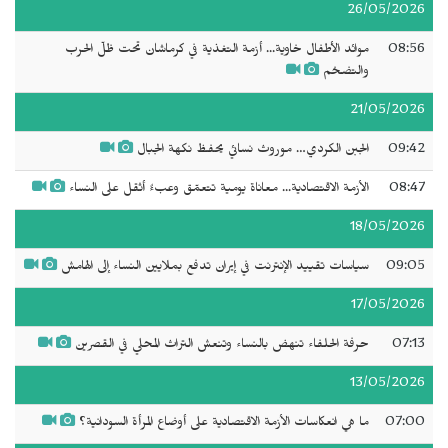
26/05/2026
08:56
موائد الأطفال خاوية... أزمة التغذية في كرماشان تحت ظلّ الحرب
والتضخم
21/05/2026
09:42
الجبن الكردي… موروث نسائي يحفظ نكهة الجبال
08:47
الأزمة الاقتصادية... معاناة يومية تتعمّق وعبءٌ أثقل على النساء
18/05/2026
09:05
سياسات تقييد الإنترنت في إيران تدفع بملايين النساء إلى الهامش
17/05/2026
07:13
حرفة الحلفاء تنهض بالنساء وتنعش التراث المحلي في القصرين
13/05/2026
07:00
ما هي انعكاسات الأزمة الاقتصادية على أوضاع المرأة السودانية؟