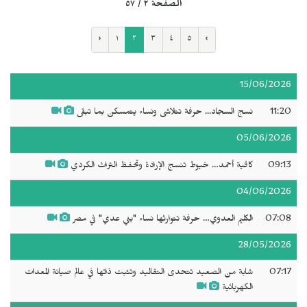
الصفحة ٢ / ٥٧
‹
١
٢
٣
٤
٥
›
15/06/2026
11:20
نسج السجاد... حرفة تتلاشى ونساء يتمسكن بما تبقى
05/06/2026
09:13
كافية أحمد… خيوط تنسج الإرادة وتحفظ التراث الكردي
04/06/2026
07:08
الكليم العدوي… حرفة تتوارثها نساء "بني عدي" في مصر
28/05/2026
07:17
شابة من الصعيد تتحدى التقاليد وتثبت ذاتها في عالم صيانة المعدات
الكهربائية