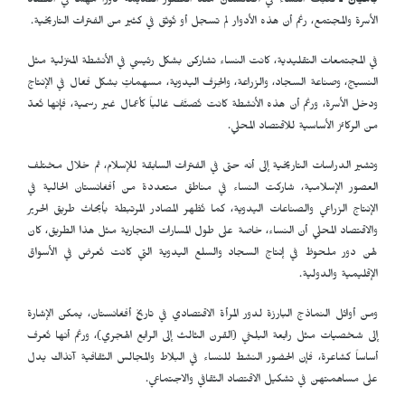
باميان ـ
لعبت النساء في أفغانستان منذ العصور القديمة دوراً مهماً في اقتصاد
الأسرة والمجتمع، رغم أن هذه الأدوار لم تسجل أو تُوثق في كثير من الفترات التاريخية.
في المجتمعات التقليدية، كانت النساء تشاركن بشكل رئيسي في الأنشطة المنزلية مثل
النسيج، وصناعة السجاد، والزراعة، والحِرَف اليدوية، مسهماتٍ بشكل فعّال في الإنتاج
ودخل الأسرة، ورغم أن هذه الأنشطة كانت تُصنَّف غالباً كأعمال غير رسمية، فإنها تُعدّ
من الركائز الأساسية للاقتصاد المحلي.
وتشير الدراسات التاريخية إلى أنه حتى في الفترات السابقة للإسلام، ثم خلال مختلف
العصور الإسلامية، شاركت النساء في مناطق متعددة من أفغانستان الحالية في
الإنتاج الزراعي والصناعات اليدوية، كما تُظهر المصادر المرتبطة بأبحاث طريق الحرير
والاقتصاد المحلي أن النساء، خاصة على طول المسارات التجارية مثل هذا الطريق، كان
لهن دور ملحوظ في إنتاج السجاد والسلع اليدوية التي كانت تُعرض في الأسواق
الإقليمية والدولية.
ومن أوائل النماذج البارزة لدور المرأة الاقتصادي في تاريخ أفغانستان، يمكن الإشارة
إلى شخصيات مثل رابعة البلخي (القرن الثالث إلى الرابع الهجري)، ورغم أنها تُعرف
أساساً كشاعرة، فإن الحضور النشط للنساء في البلاط والمجالس الثقافية آنذاك يدل
على مساهمتهن في تشكيل الاقتصاد الثقافي والاجتماعي.