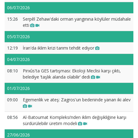
06/07/2026
15:26
Serpêl Zehaw'daki orman yangınına köylüler müdahale
etti
05/07/2026
12:19
İran'da iklim krizi tarımı tehdit ediyor
04/07/2026
08:10
Pirxûs'ta GES tartışması: Ekoloji Meclisi karşı çıktı,
belediye ‘taşlık alanda olabilir’ dedi
01/07/2026
09:00
Egemenlik ve ateş: Zagros'un bedeninde yanan iki alev
08:56
Al-Batoumat Kompleksi’nden iklim değişikliğine karşı
sürdürülebilir üretim modeli
27/06/2026