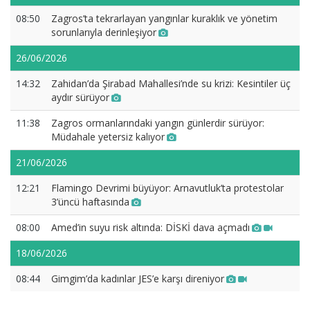
08:50
Zagros’ta tekrarlayan yangınlar kuraklık ve yönetim
sorunlarıyla derinleşiyor
26/06/2026
14:32
Zahidan’da Şirabad Mahallesi’nde su krizi: Kesintiler üç
aydır sürüyor
11:38
Zagros ormanlarındaki yangın günlerdir sürüyor:
Müdahale yetersiz kalıyor
21/06/2026
12:21
Flamingo Devrimi büyüyor: Arnavutluk’ta protestolar
3’üncü haftasında
08:00
Amed’in suyu risk altında: DİSKİ dava açmadı
18/06/2026
08:44
Gimgim’da kadınlar JES’e karşı direniyor