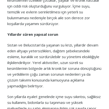
kesintilerinin özellikle çocuklar, yaşlılar ve kronik hastalar
için ciddi risk oluşturduğunu vurguluyor. İçme suyu,
temizlik ve evlerin serinletilmesi için yeterli su
bulunmaması nedeniyle birçok aile son derece zor
koşullarda yaşamını sürdürüyor.
Yıllardır süren yapısal sorun
Sistan ve Belucistan’da yaşanan su krizi, yıllardır devam
eden altyapı yetersizlikleri, dağıtım şebekesindeki
eskime, kuraklık ve sürdürülebilir su yönetimi eksikliğiyle
ilişkilendiriliyor. Yerel aktivistler, uzun süreli su
kesintilerinin bölgede artık kronik bir soruna dönüştüğünü
ve yetkililerin çoğu zaman sorunun nedenleri ya da
çözüm takvimi konusunda kamuoyuna açıklama
yapmadığını belirtiyor.
Son yıllarda eyalet genelinde içme suyu sıkıntısı, sağlıksız
su kullanımı, bidonlarla su taşınması ve yüksek
maliyetlerle su satın alınmasına ilişkin çok sayıda rapor