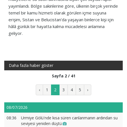
yayımlandı. Bölge sakinlerine göre, ülkenin birçok yerinde
temel bir kamu hizmeti olarak görülen içme suyuna
erişim, Sistan ve Belucistan’da yaşayan binlerce kişi için
hâlâ günlük bir hayatta kalma mücadelesi anlamına
geliyor.
Daha fazla haber göster
Sayfa 2 / 41
‹
1
2
3
4
5
›
08/07/2026
08:36
Urmiye Gölü'nde kısa süren canlanmanın ardından su
seviyesi yeniden düştü