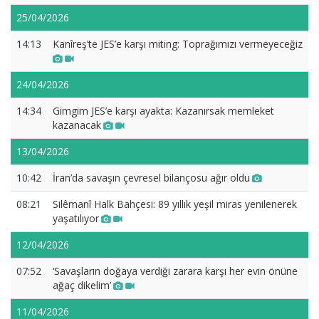
25/04/2026
14:13
Kanîreş’te JES’e karşı miting: Toprağımızı vermeyeceğiz
24/04/2026
14:34
Gimgim JES’e karşı ayakta: Kazanırsak memleket
kazanacak
13/04/2026
10:42
İran’da savaşın çevresel bilançosu ağır oldu
08:21
Silêmanî Halk Bahçesi: 89 yıllık yeşil miras yenilenerek
yaşatılıyor
12/04/2026
07:52
‘Savaşların doğaya verdiği zarara karşı her evin önüne
ağaç dikelim’
11/04/2026