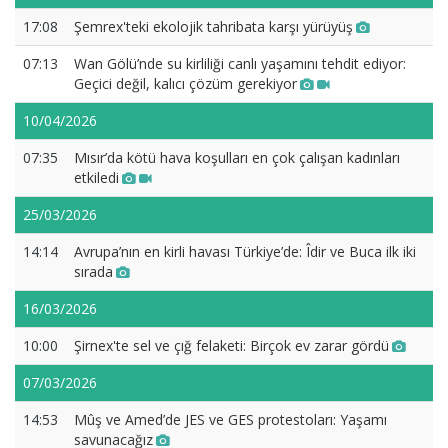
17:08
Şemrex'teki ekolojik tahribata karşı yürüyüş
07:13
Wan Gölü’nde su kirliliği canlı yaşamını tehdit ediyor:
Geçici değil, kalıcı çözüm gerekiyor
10/04/2026
07:35
Mısır’da kötü hava koşulları en çok çalışan kadınları
etkiledi
25/03/2026
14:14
Avrupa’nın en kirli havası Türkiye’de: Îdir ve Buca ilk iki
sırada
16/03/2026
10:00
Şirnex'te sel ve çığ felaketi: Birçok ev zarar gördü
07/03/2026
14:53
Mûş ve Amed’de JES ve GES protestoları: Yaşamı
savunacağız