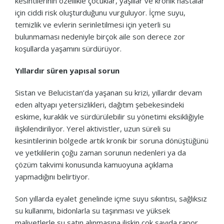
kesintilerinin özellikle çocuklar, yaşlılar ve kronik hastalar
için ciddi risk oluşturduğunu vurguluyor. İçme suyu,
temizlik ve evlerin serinletilmesi için yeterli su
bulunmaması nedeniyle birçok aile son derece zor
koşullarda yaşamını sürdürüyor.
Yıllardır süren yapısal sorun
Sistan ve Belucistan’da yaşanan su krizi, yıllardır devam
eden altyapı yetersizlikleri, dağıtım şebekesindeki
eskime, kuraklık ve sürdürülebilir su yönetimi eksikliğiyle
ilişkilendiriliyor. Yerel aktivistler, uzun süreli su
kesintilerinin bölgede artık kronik bir soruna dönüştüğünü
ve yetkililerin çoğu zaman sorunun nedenleri ya da
çözüm takvimi konusunda kamuoyuna açıklama
yapmadığını belirtiyor.
Son yıllarda eyalet genelinde içme suyu sıkıntısı, sağlıksız
su kullanımı, bidonlarla su taşınması ve yüksek
maliyetlerle su satın alınmasına ilişkin çok sayıda rapor