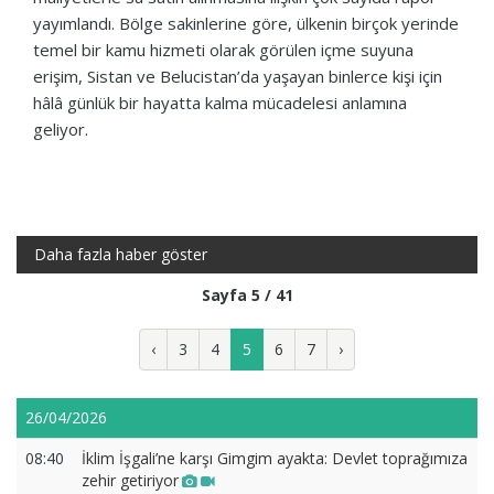
yayımlandı. Bölge sakinlerine göre, ülkenin birçok yerinde
temel bir kamu hizmeti olarak görülen içme suyuna
erişim, Sistan ve Belucistan’da yaşayan binlerce kişi için
hâlâ günlük bir hayatta kalma mücadelesi anlamına
geliyor.
Daha fazla haber göster
Sayfa 5 / 41
‹
3
4
5
6
7
›
26/04/2026
08:40
İklim İşgali’ne karşı Gimgim ayakta: Devlet toprağımıza
zehir getiriyor