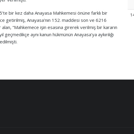
015’te bir kez daha Anayasa Mahkemesi önüne farklı bir
1
ce getirilmiş, Anayasa'nın 152. maddesi son ve 6216
er alan, “Mahkemece işin esasına girerek verilmiş bir kararın
l geçmedikçe aynı kanun hükmünün Anayasa'ya aykırılığı
dilmişti.