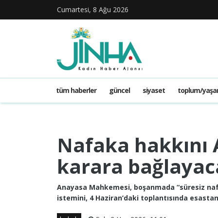
Cumartesi, 8 Ağu 2026
tüm haberler
güncel
siyaset
toplum/yaş
Nafaka hakkını 
karara bağlayac
Anayasa Mahkemesi, boşanmada “süresiz nafa
istemini, 4 Haziran’daki toplantısında esast