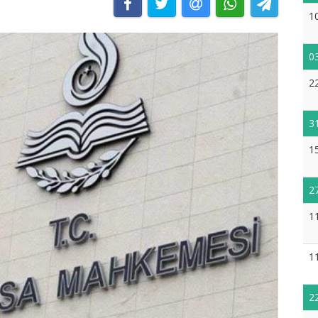
1
0
2
3
1
2
1
1
2