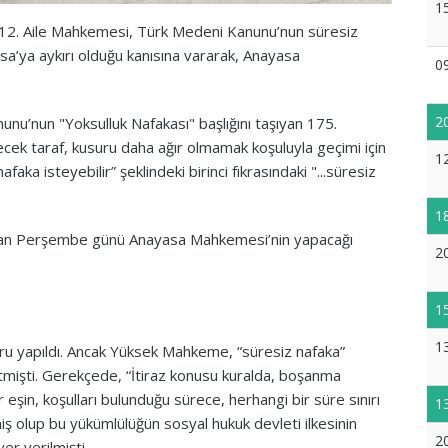
1
12. Aile Mahkemesi, Türk Medeni Kanunu’nun süresiz
a’ya aykırı olduğu kanısına vararak, Anayasa
0
2
nu’nun "Yoksulluk Nafakası" başlığını taşıyan 175.
k taraf, kusuru daha ağır olmamak koşuluyla geçimi için
1
aka isteyebilir” şeklindeki birinci fıkrasındaki "...süresiz
1
aziran Perşembe günü Anayasa Mahkemesi’nin yapacağı
2
1
1
 yapıldı. Ancak Yüksek Mahkeme, “süresiz nafaka”
tmişti. Gerekçede, “İtiraz konusu kuralda, boşanma
eşin, koşulları bulunduğu sürece, herhangi bir süre sınırı
1
ş olup bu yükümlülüğün sosyal hukuk devleti ilkesinin
2
er verilmişti.