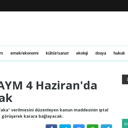
am
emek/ekonomi
kültür/sanat
ekoloji
dosya
hukuk
AYM 4 Haziran'da
ak
ka” verilmesini düzenleyen kanun maddesinin iptal
an görüşerek karara bağlayacak.
0