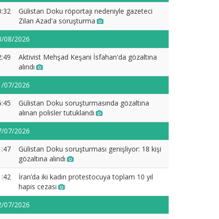
0:32
Gülistan Doku röportajı nedeniyle gazeteci
Zilan Azad'a soruşturma
3/08/2026
2:49
Aktivist Mehşad Keşani İsfahan'da gözaltına
alındı
1/07/2026
5:45
Gülistan Doku soruşturmasında gözaltına
alınan polisler tutuklandı
7/07/2026
1:47
Gülistan Doku soruşturması genişliyor: 18 kişi
gözaltına alındı
1:42
İran’da iki kadın protestocuya toplam 10 yıl
hapis cezası
2/07/2026