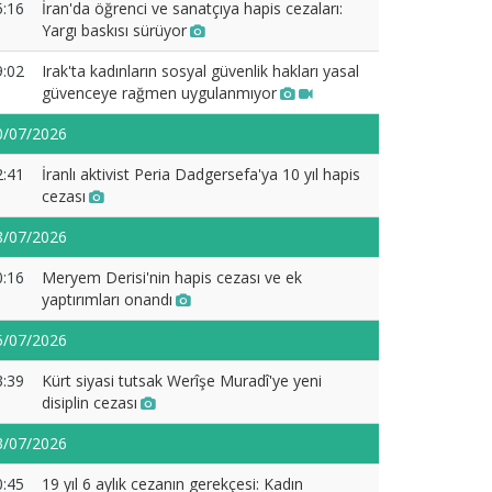
5:16
İran'da öğrenci ve sanatçıya hapis cezaları:
Yargı baskısı sürüyor
9:02
Irak'ta kadınların sosyal güvenlik hakları yasal
güvenceye rağmen uygulanmıyor
0/07/2026
2:41
İranlı aktivist Peria Dadgersefa'ya 10 yıl hapis
cezası
8/07/2026
0:16
Meryem Derisi'nin hapis cezası ve ek
yaptırımları onandı
5/07/2026
3:39
Kürt siyasi tutsak Werîşe Muradî'ye yeni
disiplin cezası
3/07/2026
0:45
19 yıl 6 aylık cezanın gerekçesi: Kadın