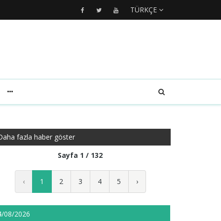
TÜRKÇE
Daha fazla haber göster
Sayfa 1 / 132
‹
1
2
3
4
5
›
4/08/2026