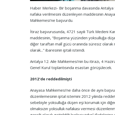
Haber Merkezi- Bir boşanma davasında Antalya 
nafaka verilmesini düzenleyen maddesinin Anayas
Mahkemesi’ne başvurdu.
İtiraz başvurusunda, 4721 sayılı Türk Medeni Kanu
maddesinin, “Boşanma yüzünden yoksulluğa düşece
diğer taraftan malî gücü oranında süresiz olarak naf
olarak..." ibaresinin iptali istendi.
Antalya 12. Aile Mahkemesi’nin bu itirazı, 4 H
Genel Kurul toplantısında esastan görüşülecek.
2012'de reddedilmişti
Anayasa Mahkemesi’ne daha önce de aynı başvuru
düzenlemesinin iptal istemini 2012 yılında redde
sebebiyle yoksulluğa düşen eşi korumak için diğer 
olmaksızın yoksulluk nafakası vermesi düzenlenmi
gereği olarak getirildiği kuşkusuzdur” ifadelerine y