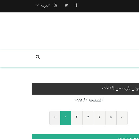
العربية
رض المزيد من المقالات
الصفحة ١ / ١٬٦٦١
‹
١
٢
٣
٤
٥
›