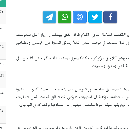
26
08
:19
كنسة الطائرة" الدولي لأفلام المرأة، الذي يهدف إلى إبراز أعمال المخرجات
 قوة السينما في توحيد الناس، ناقلاً رسائل المساواة بين الجنسين والتضامن
:12
يقام في الفترة من 2 إلى 7 حزيران/يونيو، بعروض أفلام في مركز كولت كافاكليديري، وعقب ذلك، أقيم حفل الافتتاح على
35
الم الفن وسفراء وسفيرات.
:31
عالمية للسينما في بناء جسور التواصل بين المجتمعات حيث أشارت السفيرة
24
قصص المختلفة، مؤكدةً أن اختيارات "فوكس كندا" التي أُعدّت ضمن فعاليات
لبرازيلية جيلدا موتا سانتوس نيفيس عن سعادتها بالمشاركة في المهرجان.
:13