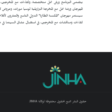
يتضمن البرنامج ورش عمل متخصصة، ولقاءات مع المخرجين، وح
المهرجان ورشة عمل مع المخرجة البرازيلية لوسيا مورات، وعروض لأف
سيستمر مهرجان "المكنسة الطائرة" الدولي التاسع والعشرون لأفلا
لقاءات ومناقشات مع المخرجين، في استقبال عشاق السينما في مواقع مختلفة
حقوق النشر جميع الحقوق محفوظة لوكالة JINHA