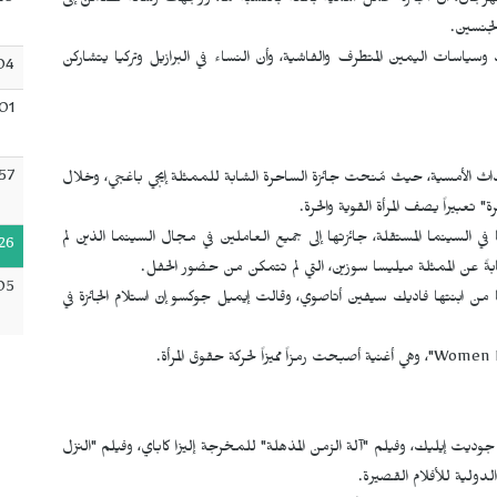
20
هرجان، أن الجائزة تحمل أهمية بالغة بالنسبة لها، ووجهت رسالة تضامن إلى
الجنسين.
ياسات اليمين المتطرف والفاشية، وأن النساء في البرازيل وتركيا يتشاركن
04
01
57
حداث الأمسية، حيث مُنحت جائزة الساحرة الشابة للممثلة إيجي باغجي، وخلال
 تعبيراً يصف المرأة القوية والحرة.
في السينما المستقلة، جائزتها إلى جميع العاملين في مجال السينما الذين لم
26
بةً عن الممثلة ميليسا سوزين، التي لم تتمكن من حضور الحفل.
05
ا من ابنتها فاديك سيفين أتاصوي، وقالت إيميل جوكسو إنّ استلام الجائزة في
Women E
"، وهي أغنية أصبحت رمزاً مميزاً لحركة حقوق المرأة.
وديت إيليك، وفيلم "آلة الزمن المذهلة" للمخرجة إليزا كاباي، وفيلم "النزل
لدولية للأفلام القصيرة.