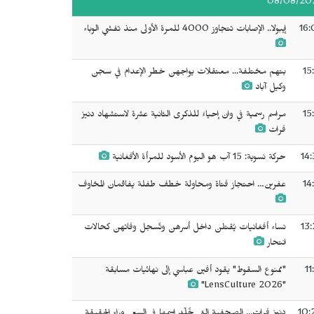
08/08/20
16:
إيبولا.. الإصابات تتجاوز 4000 للمرة الأولى منذ تفشي الوباء
15
بتهم مختلفة... معتقلات يواجهن خطر الإعدام في سجن
وكيل آباد
15
مراسم رسمية في وان إحياءً للذكرى الثانية عشرة لاستشهاد دنيز
فرات
14:
حركة نسوية: 15 آب هو اليوم الأسود للمرأة الأفغانية
14
عفرين… احتجاز فتاة ومحاولة خطف طفلة يفاقمان المخاوف
13:
نساء أفغانيات يُقتلن داخل أسرهن وتُسجل وفاتهن كحالات
انتحار
11
"ممنوع السقوط" يقود أفين عباسي إلى نهائيات مسابقة
"LensCulture 2026"