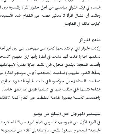
أكدت المخرجة البرازيلية لوسيا مورا، إحدى ضيفات الشرف في الم
النساء في تركيا اللواتي يناضلن من أجل حقوق المرأة والمساواة بين 
وقالت أن نضال المرأة لا يمكن فصله عن الكفاح ضد الاستبداد وس
تجارب مماثلة في المقاومة.
تقديم الجوائز
وكانت الجوائز التي تم تقديمها كجزء من المهرجان من بين أبرز أ
تسلمها الجائزة قالت أنها نشأت في أنقرة وأنها ترى مفهوم "الساحرة"
وأهدت المنتجة ديلدي محلي، التي نالت جائزة تقديراً لإسهاماتها 
يُسلَّط الضوء عليهم، وتسلمت الصحفية أوزجي مومجو الجائزة نيا
تسلّمت الممثلة إيميل جوكسو، التي نالت الجائزة الفخرية، جائزته
القاعة نفسها التي مثّلت فيها في شبابها يحمل لها معنى خاصاً.
واختتمت الأمسية بصورة جماعية التقطت على أنغام أغنية "
xist
سيستمر المهرجان حتى السابع من يونيو
في اليوم الأول من المهرجان، تم عرض فيلم "يوم ماريا" للمخرجة ج
الجديد" للمخرج بينغول إلماس، بالإضافة إلى أفلام من المجموعة ا