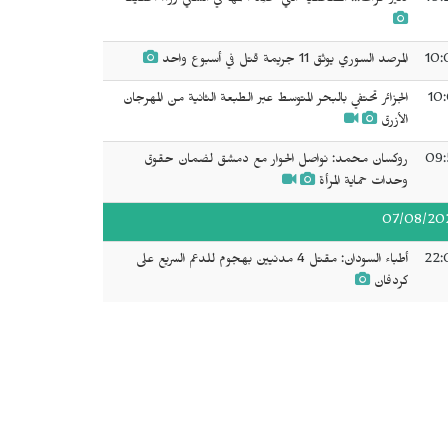
10:
دنيز فرات... الصحفية التي خُلِّد اسمها في السعي وراء الحقيقة
10:
المرصد السوري يوثق 11 جريمة قتل في أسبوع واحد
10:
الجزائر تحتفي بالبحر المتوسط عبر الطبعة الثانية من المهرجان
الأزرق
09:
روكسان محمد: نواصل الحوار مع دمشق لضمان حقوق
وحدات حماية المرأة
07/08/20
22:
أطباء السودان: مقتل 4 مدنيين بهجوم للدعم السريع على
كردفان