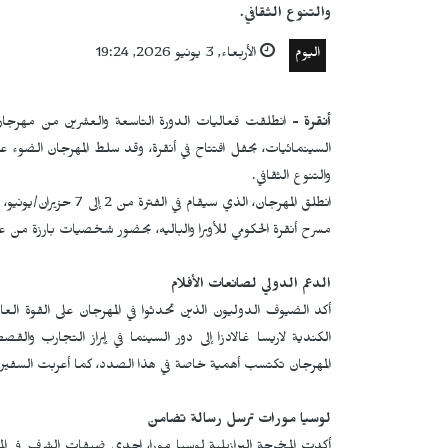
والتنوع الثقافي.
اليوم
الأربعاء, 3 يونيو 2026, 19:24
أنقرة -
انطلقت فعاليات الدورة التاسعة والعشرين من مهرجان "الم
السينمائيات، بحفل افتتاح في أنقرة، وقد سلط المهرجان الضوء على
والتنوع الثقافي.
انطلق المهرجان، الذي س
مسرح أنقرة الحكومي للأوبرا والباليه، بحضور شخصيات بارزة من ع
الدعم الدولي لصانعات الأفلام
أكد الضيوف الدوليون الذين تحدثوا في المهرجان على القوة ال
الكندية لاريسا غالادزا إلى دور السينما في إبراز التجارب وال
المهرجان تكتسب أهمية خاصة في هذا الصدد، كما أعربت السفيرة ا
لوسيا مورات ترسل رسالة تضامن