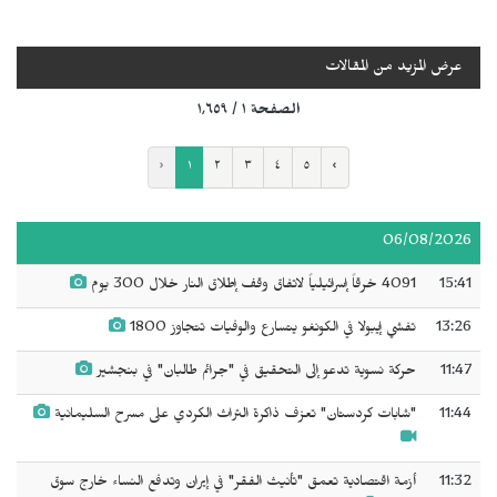
عرض المزيد من المقالات
الصفحة ١ / ١٬٦٥٩
‹
١
٢
٣
٤
٥
›
06/08/2026
15:41
4091 خرقاً إسرائيلياً لاتفاق وقف إطلاق النار خلال 300 يوم
13:26
تفشي إيبولا في الكونغو يتسارع والوفيات تتجاوز 1800
11:47
حركة نسوية تدعو إلى التحقيق في "جرائم طالبان" في بنجشير
11:44
"شابات كردستان" تعزف ذاكرة التراث الكردي على مسرح السليمانية
11:32
أزمة اقتصادية تعمق "تأنيث الفقر" في إيران وتدفع النساء خارج سوق