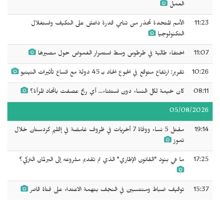
العمل
11:23
الأمم المتحدة تحذر من تنامي قدرة داعش على التكيف واستغلال
التكنولوجيا
11:07
اختفاء طالبة في طرطوس وسط استمرار الغموض حول مصيرها
10:26
تقرير: ارتفاع متوقع في الجوع الحاد بـ 45 دولة مع اتساع تأثيرات النينيو
08:11
كان خيمة لكل النساء دون استثناء... أي ريح عصفت باتحاد المرأة؟
05/08/2026
19:14
مقتل 5 نساء ووفاة 7 أخريات في ظروف غامضة في إقليم كردستان خلال
تموز
17:25
ما هي بنود "القانون الإطاري" الذي تم تقديم مشروعه إلى البرلمان التركي؟
15:37
توقيف ضباط ومنتسبين في النجف بتهمة الاعتداء على فتاة قاصر