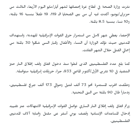
نشرت وزارة الصحة في قطاع غزة إحصائها لشهر أيار/مايو اليوم الأربعاء الثالث من
حزيران/يونيو، أكدت فيه أن من بين الضحايا الـ 119، 19 طفلاً بنسبة 16 بالمئة،
و10 نساء بنسبة 8.5 بالمئة.
الإحصاء يغطي شهر كامل من استمرار خرق القوات الإسرائيلية للهدنة، واستهداف
المدنيين حيث تؤكد الوزارة أن النساء والأطفال وكبار السن شكلوا 30 بالمئة من
إجمالي القتلى خلال الشهر الفائت.
كما بلغ عدد الفلسطينيين الذين قتلوا منذ دخول اتفاق وقف إطلاق النار حيز
التنفيذ في 10 تشرين الأول/أكتوبر الماضي 933، جراء خروقات إسرائيلية متواصلة.
وخلّفت الحرب المستمرة نحو 73 ألف قتيل وحوالي 173 ألف جريح فلسطينيين،
ودماراً طال 90 بالمئة من البنى التحتية.
ورغم اتفاق وقف إطلاق النار الساري تواصل القوات الإسرائيلية الانتهاكات عبر تقييد
إدخال المساعدات الإنسانية وقصف يومي أسفر عن مقتل وإصابة آلاف المدنيين
الفلسطينيين.