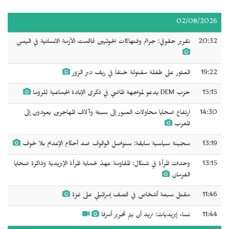
02/08/2026
20:32
تقرير حقوقي: جرائم وانتهاكات الحوثيين فاقمت الأزمة الانسانية في اليمن
19:22
العثور على طفلة مقتولة خنقاً في ريف دير الزور
15:15
حزب DEM يدعو لمواجهة الماضي في ذكرى الإبادة الجماعية للروما
14:30
ارتفاع ضحايا محاولات العبور إلى سبتة وآلاف المهاجرين يعودون إلى
المغرب
13:19
سجينة سياسية سابقة: سنواصل الوقوف ضد أحكام الإعدام بلا خوف
13:15
وحدات المرأة في شنكال: المقاومة عهدٌ لحماية المرأة الإيزيدية وذاكرة ضحايا
الفرمان
11:46
مقتل سبعة أشخاص في قصف إسرائيلي على غزة
11:44
نساء إيزيديات: نريد أن يتم تحرير أسرانا