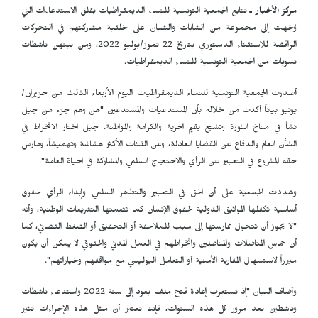
مركز الأخبار ـ
تتابع الجمعية التونسية للنساء الديمقراطيات بقلق الاستدعاءات التي
وُجّهت إلى مجموعة من الشابات والشبان على خلفية مشاركتهم في التحركات
الرافضة للاستفتاء الدستوري بتاريخ 22 تموز/يوليو 2022، ومن بينهن ناشطات
نسويات من الجمعية التونسية للنساء الديمقراطيات.
أصدرت الجمعية التونسية للنساء الديمقراطيات اليوم الأربعاء الثالث من حزيران/
يونيو بياناً أكدت من خلاله بأن المستدعيات والمستدعين "هن وهم جزء من جيل
نشأ في مناخ الثورة وتشبّع بقيم الحرية والكرامة والمواطنة. جيل اختار الانخراط في
الشأن العام والدفاع عن القضايا العادلة، وعن الفئات الأكثر هشاشة وتهميشاً، ومارس
حقه المشروع في التعبير عن الرأي والاحتجاج السلمي والمشاركة في الحياة العامة".
وشددت الجمعية على أن الحق في التعبير والتظاهر السلمي وإبداء الرأي حقوق
أساسية تكفلها المواثيق الدولية لحقوق الإنسان كما تضمنها التشريعات الوطنية، وأنه
"لا يجوز أن تتحول ممارستها إلى سبب للملاحقة أو التحقيق أو الضغط القضائي، كما
أن حماس المناضلات والمناضلين وانخراطهم في العمل المدني والحقوقي لا يمكن أن يكون
مبرراً لاستسهال المقاربة الأمنية أو التعامل البوليسي مع مواقفهم وخياراتهم".
وأضاف البيان "إذ نستغرب إعادة فتح ملف يعود إلى سنة 2022 واستدعاء ناشطات
وناشطين بعد مرور كل هذه السنوات، فإننا نعتبر أن مثل هذه الإجراءات تثير