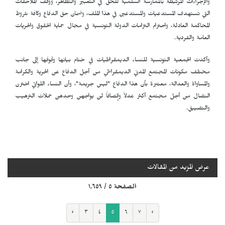
والإجراءات المرتبطة بالممارسة السلمية للحق في التعبير والتظاهر، ووقف الملاحقات
التي تستهدف المستدعيات والمستدعين في هذا الملف، وضمان حق الدفاع وكافة شروط
المحاكمة العادلة، واحترام التزامات الدولة التونسية في مجال حماية الحقوق والحريات
العامة والفردية.
وأكدت الجمعية التونسية للنساء الديمقراطيات في ختام بيانها وقوفها إلى جانب
مختلف مكونات المجتمع المدني الديمقراطي من أجل الدفاع عن الحرية والكرامة
والمساواة والعدالة، معتبرة بأن هذا الدفاع "ليس جريمة"، وأن النساء اللواتي اخترن
النضال من أجل مجتمع أكثر عدلاً وإنصافاً لن يواجهن وحدهن حملات الترهيب
والتضييق.
عرض المزيد من المقالات
الصفحة ٥ / ١٬٦٥٩
‹
٣
٤
٥
٦
٧
›