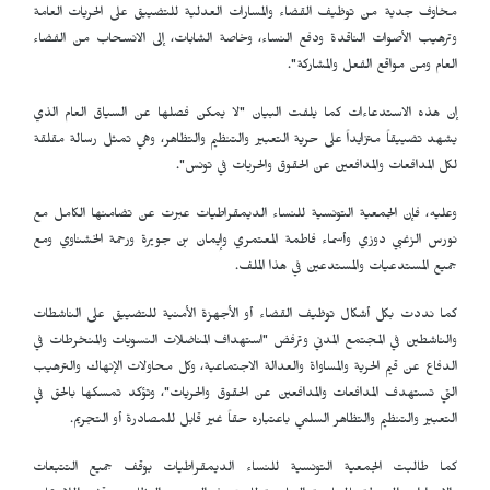
مخاوف جدية من توظيف القضاء والمسارات العدلية للتضييق على الحريات العامة
وترهيب الأصوات الناقدة ودفع النساء، وخاصة الشابات، إلى الانسحاب من الفضاء
العام ومن مواقع الفعل والمشاركة".
إن هذه الاستدعاءات كما يلفت البيان "لا يمكن فصلها عن السياق العام الذي
يشهد تضييقاً متزايداً على حرية التعبير والتنظيم والتظاهر، وهي تمثل رسالة مقلقة
لكل المدافعات والمدافعين عن الحقوق والحريات في تونس".
وعليه، فإن الجمعية التونسية للنساء الديمقراطيات عبرت عن تضامنها الكامل مع
نورس الزغبي دوزي وأسماء فاطمة المعتمري وإيمان بن جويرة ورحمة الخشناوي ومع
جميع المستدعيات والمستدعين في هذا الملف.
كما نددت بكل أشكال توظيف القضاء أو الأجهزة الأمنية للتضييق على الناشطات
والناشطين في المجتمع المدني وترفض "استهداف المناضلات النسويات والمنخرطات في
الدفاع عن قيم الحرية والمساواة والعدالة الاجتماعية، وكل محاولات الإنهاك والترهيب
التي تستهدف المدافعات والمدافعين عن الحقوق والحريات"، وتؤكد تمسكها بالحق في
التعبير والتنظيم والتظاهر السلمي باعتباره حقاً غير قابل للمصادرة أو التجريم.
كما طالبت الجمعية التونسية للنساء الديمقراطيات بوقف جميع التتبعات