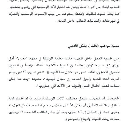
تعليماً أكاديمياً في مختلف مجالات الموسيقا للأطفال والشباب. يستقبل المعهد
الطلاب ابتداءً من عمر 7 عاماً، ويتيح لهم اختيار الآلة الموسيقية التي يرغبون بتعلمها.
كما ينظم المعهد فعاليات وأنشطة متنوعة، من بينها الأمسيات الموسيقية والمشاركة
في المهرجانات والفعاليات الثقافية داخل المدينة.
تنمية مواهب الأطفال بشكل أكاديمي
وعن طبيعة العمل داخل المعهد، قالت معلمة الموسيقا في معهد "فجين"،
أمل
بوزان
"في مدينة كوباني، وخاصة في السنوات الأخيرة، لاحظنا تراجعاً في المستوى
الموسيقي الاحترافي، لذلك نسعى من خلال هذا المعهد إلى تقديم تدريب أكاديمي يطور
قدرات الفئة الشابة والجيل الصاعد في مجال الموسيقا"، مضيفة "يعد هذا المكان
مساحة لتعليم الأطفال الغناء والعزف على الآلات التي يختارونها".
وأوضحت أن التدريب يشمل مختلف الآلات الموسيقية، بينما يُترك اختيار الآلة
للطفل وعائلته، لافتةً إلى أن بعض الأطفال يبدؤون بتعلم آلة معينة مثل البزق، ثم
يرغبون لاحقاً في الانتقال إلى آلة أخرى، وبعد أن يتقن الطالب آلة محددة يبدؤون
معه تدريبات الصوت والإيقاع والسولفيج.