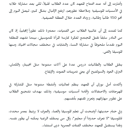
وأشارت إلى أنه عند افتتاح المعهد كان عدد الطلاب قليلاً، لكن بعد مشاركة طلابه
في الأمسيات الموسيقية وملاحظة تطورهم، ارتفع الإقبال بشكل كبير، ليصل اليوم إلى
نحو 150 طالباً وطالبة، ويزداد العدد خلال العطلة الصيفية.
كما لفتت إلى أن غالبية الطلاب من الفتيات، معتبرة ذلك تطوراً إيجابياً، إذ كان
من النادر سابقاً تقبّل المجتمع لفكرة ممارسة المرأة للموسيقى، بينما تشهد المنطقة
اليوم تقدماً ملحوظاً في مشاركة النساء والشابات في مختلف مجالات الحياة، ومنها
الموسيقا والفن.
يتلقى الطلاب والطالبات دروس عدة على آلات متنوعة مثل الجيتار، والكمان،
البزق، العود والسولفيج أي يعني تمرينات الصوت والإيقاع.
وأكدت أمل بوزان أن المعهد ينظم فعاليات وأنشطة متنوعة مثل المشاركة في
المهرجانات والاحتفالات وإقامة أمسيات موسيقية، وذلك بهدف تشجيع الطلاب
على تطوير مهاراتهم وتعزيز ثقتهم بأنفسهم.
وفي ختام حديثها، أوضحت أن تعلم الموسيقا والغناء والعزف لا يرتبط بعمر محدد،
فالموسيقا "لا تعرف حدوداً أو معايير"، وكل من يمتلك الرغبة يمكنه أن يطور نفسه.
ولهذا يستقبل المعهد مختلف الفئات العمرية دون استثناء.