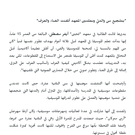
"بتشجيع من والدتي ومعلمين المعهد أتقنت الغناء والعزف"
بدورها قالت الطالبة في معهد "فجين"
آيفر مصطفى
، البالغة من العمر 15 عاماً،
إنها بدأت تعلم الموسيقا في المعهد قبل ثلاثة أعوام بهدف تطوير نفسها فنياً "كان
من المهم بالنسبة لي، كمحبّة للموسيقا والفن، أن أتلقى تعليماً أكاديمياً. قبل
التحاقي بالمعهد كنت أظن أن الموسيقا تقتصر على الاستماع إلى المقطوعات، لكن بعد
بدء التدريبات تعلمت بشكل أكاديمي كيفية العزف وأساليب العزف على البزق،
إضافة إلى طرق الغناء وتطوير صوتي من خلال التمارين الصوتية التي تلقيتها".
وأوضحت أنها اكتشفت موهبتها في سن الثانية عشرة، حين كانت تدندن
مقطوعات موسيقية في المدرسة ولأصدقائها، وفي المنزل أمام والدتها التي شجعتها
على تنمية موهبتها والعمل على تطوير قدراتها الموسيقية.
ولفتت إلى أنها شاركت في عدة فعاليات ومهرجانات موسيقية، وكان أولها مهرجان
"آرين ميركان"، حيث صعدت المسرح للمرة الأولى وهي في الثانية عشرة من عمرها،
واصفة تلك اللحظة بأنها مزيج من الفرح والخوف، لكنها كانت تجربة مميزة شكلت
نقطة تحول في مسيرتها.