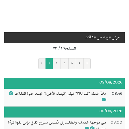
عرض المزيد من المقالات
الصفحة ١ / ٧٣
‹
١
٢
٣
٤
٥
›
09/08/2026
08:46
دعماً لحملة "كلنا YPJ" فيلم "الرسالة الأخيرة" يجسد حياة المقاتلات
08/08/2026
08:00
من مواجهة العادات والتقاليد إلى تأسيس مشروع ثقافي يؤمن بقوة المرأة