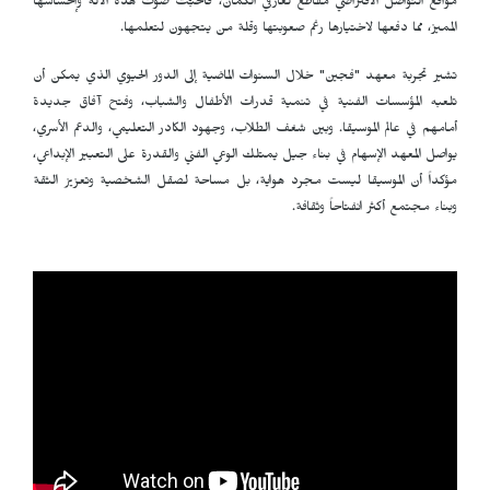
مواقع التواصل الافتراضي مقاطع لعازفي الكمان، فأحبّت صوت هذه الآلة وإحساسها
المميز، مما دفعها لاختيارها رغم صعوبتها وقلة من يتجهون لتعلمها.
تشير تجربة معهد "فجين" خلال السنوات الماضية إلى الدور الحيوي الذي يمكن أن
تلعبه المؤسسات الفنية في تنمية قدرات الأطفال والشباب، وفتح آفاق جديدة
أمامهم في عالم الموسيقا. وبين شغف الطلاب، وجهود الكادر التعليمي، والدعم الأسري،
يواصل المعهد الإسهام في بناء جيل يمتلك الوعي الفني والقدرة على التعبير الإبداعي،
مؤكداً أن الموسيقا ليست مجرد هواية، بل مساحة لصقل الشخصية وتعزيز الثقة
وبناء مجتمع أكثر انفتاحاً وثقافة.