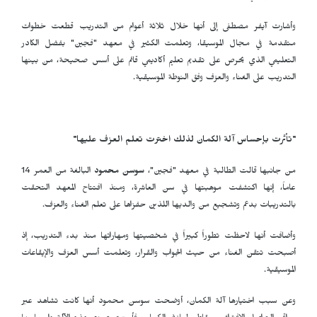
وأشارت آيفر مصطفى إلى أنها خلال ثلاثة أعوام من التدريب قطعت خطوات
متقدمة في مجال الموسيقا، وتعلمت الكثير في معهد "فجين" بفضل الكادر
التعليمي الذي يحرص على تقديم تعليم أكاديمي قائم على أسس صحيحة، من بينها
التدريب على الغناء والعزف وفق النوطة الموسيقية.
"تأثرت بإحساس آلة الكمان لذلك اخترت تعلم العزف عليها"
من جانبها قالت الطالبة في معهد "فجين"،
سوسن محمود
البالغة من العمر 14
عاماً، إنها اكتشفت موهبتها في سن العاشرة، ومنذ افتتاح المعهد التحقت
بالتدريبات بدعم وتشجيع من والديها اللذين حفزاها على تعلم الغناء والعزف.
وأضافت أنها لاحظت تطوراً كبيراً في شخصيتها ومهاراتها منذ بدء التدريب، إذ
أصبحت تتقن الغناء من حيث الجواب والقرار، وتعلمت أسس العزف والإيقاعات
الموسيقية.
وعن سبب اختيارها آلة الكمان، أوضحت سوسن محمود أنها كانت تشاهد عبر