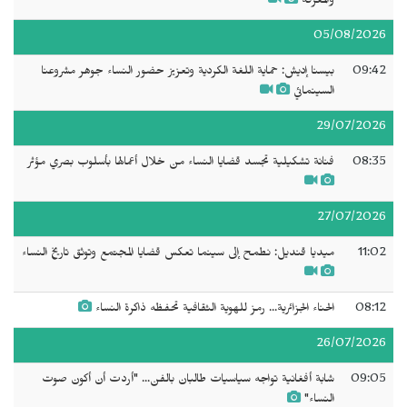
والمعرفة
05/08/2026
09:42
بيسنا إديش: حماية اللغة الكردية وتعزيز حضور النساء جوهر مشروعنا
السينمائي
29/07/2026
08:35
فنانة تشكيلية تجسد قضايا النساء من خلال أعمالها بأسلوب بصري مؤثر
27/07/2026
11:02
ميديا قنديل: نطمح إلى سينما تعكس قضايا المجتمع وتوثق تاريخ النساء
08:12
الحناء الجزائرية... رمز للهوية الثقافية تحفظه ذاكرة النساء
26/07/2026
09:05
شابة أفغانية تواجه سياسيات طالبان بالفن... "أردت أن أكون صوت
النساء"