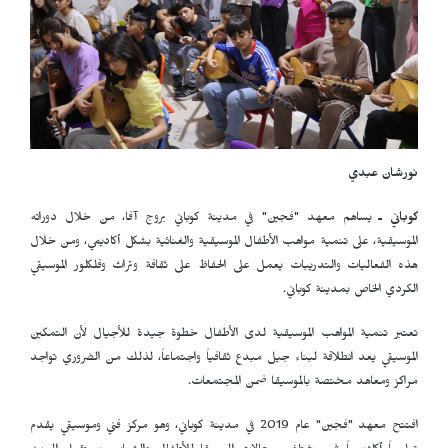
نورشان عبدي
كوباني ـ
يساهم معهد "فجين" في مدينة كوباني بروج آفا، من خلال دوراته
الموسيقية، على تنمية مواهب الأطفال الموسيقية والغنائية بشكل أكاديمي، ومن خلال
هذه الفعاليات والتدريبات يعمل على الحفاظ على ثقافة وتراث وفلكلور الموسيقي
الكردي الخاص بمدينة كوباني.
تعتبر تنمية المواهب الموسيقية لدى الأطفال خطوة جيدة للأجيال لأن التمكين
الموسيقي يعد انطلاقة لبناء جيل مبدع ثقافياً واجتماعاً، لذلك من الضروري تواجد
مراكز ومعاهد مختصة بالموسيقا ضمن المجتمعات.
افتتح معهد "فجين" عام 2019 في مدينة كوباني، وهو مركز فني وموسيقي يقدم