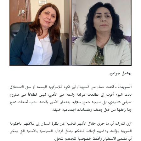
روشيل جونيور
السويداء ـ
أكدت نساء من السويداء أن فكرة اللامركزية الموسعة أو حتى الاستقلال
باتت اليوم أقرب إلى تطلعات شريحة واسعة من الأهالي، ليس انطلاقاً من مشروع
سياسي تقليدي، بل نتيجة شعور متزايد بفقدان الأمان والثقة، عقب أحداث تموز
وما رافقها من قتل وعنف وانقسامات اجتماعية عميقة.
ترى كثيرات أن ما جرى خلال الأشهر الماضية غير نظرة السكان إلى علاقتهم بالحكومة
السورية المؤقتة، ودفعهم لإعادة التفكير بشكل الإدارة السياسية والأمنية التي يمكن
أن تضمن الاستقرار وتحفظ خصوصية المجتمع المحلي.