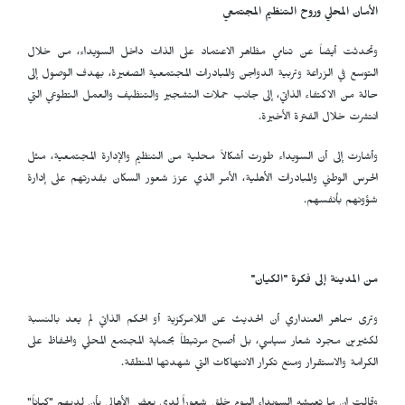
الأمان المحلي وروح التنظيم المجتمعي
وتحدثت أيضاً عن تنامي مظاهر الاعتماد على الذات داخل السويداء، من خلال
التوسع في الزراعة وتربية الدواجن والمبادرات المجتمعية الصغيرة، بهدف الوصول إلى
حالة من الاكتفاء الذاتي، إلى جانب حملات التشجير والتنظيف والعمل التطوعي التي
انتشرت خلال الفترة الأخيرة.
وأشارت إلى أن السويداء طورت أشكالاً محلية من التنظيم والإدارة المجتمعية، مثل
الحرس الوطني والمبادرات الأهلية، الأمر الذي عزز شعور السكان بقدرتهم على إدارة
شؤونهم بأنفسهم.
من المدينة إلى فكرة "الكيان"
وترى سماهر العنداري أن الحديث عن اللامركزية أو الحكم الذاتي لم يعد بالنسبة
لكثيرين مجرد شعار سياسي، بل أصبح مرتبطاً بحماية المجتمع المحلي والحفاظ على
الكرامة والاستقرار ومنع تكرار الانتهاكات التي شهدتها المنطقة.
وقالت إن ما تعيشه السويداء اليوم خلق شعوراً لدى بعض الأهالي بأن لديهم "كياناً"