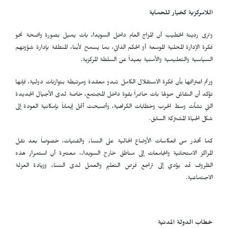
اللامركزية كخيار للحماية
وترى ردينة الخطيب أن المزاج العام داخل السويداء بات يميل بصورة واضحة نحو
فكرة الإدارة المحلية الموسعة أو الحكم الذاتي، بما يسمح لأبناء المنطقة بإدارة شؤونهم
السياسية والتعليمية والأمنية بعيداً عن السلطة المركزية.
ورغم اعترافها بأن فكرة الاستقلال الكامل تبدو معقدة ومرتبطة بتوازنات دولية، فإنها
تؤكد أن النقاش حولها بات حاضراً بقوة داخل المجتمع، خاصة لدى الأجيال الجديدة
التي نشأت وسط الحرب وخطابات الكراهية، وأصبحت أقل إيماناً بإمكانية العودة إلى
شكل الحياة المشتركة السابق.
كما تحذر من انعكاسات الأوضاع الحالية على النساء والفتيات، خصوصاً بعد نقل
المراكز الامتحانية والجامعات إلى مناطق خارج السويداء، معتبرة أن استمرار هذه
الظروف قد يؤدي إلى تراجع فرص التعليم والعمل لدى النساء وزيادة العزلة
الاجتماعية.
خطاب الدولة المدنية