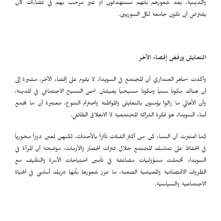
والدينية، بعد شعورهم بأنهم مستهدفون أو غير مرحب بهم في فضاءات كان
يفترض أن تكون جامعة لكل السوريين.
التعايش ورفض إقصاء الآخر
وأكدت سماهر العنداري أن المجتمع في السويداء لا يقوم على إقصاء الآخر، مشيرة إلى
أن هناك مكوناً سنياً ومكوناً مسيحياً يعيشان ضمن النسيج الاجتماعي في المدينة،
وأن الأهالي ما زالوا يؤمنون بالتعايش والمواطنة واحترام التنوع، معتبرة أن ما يجمع
أبناء السويداء هو فكرة الشراكة المجتمعية لا الانغلاق الطائفي.
كما اعتبرت أن النساء كن من أكثر الفئات تأثراً بالأحداث، لكنهن لعبن دوراً محورياً
في الحفاظ على تماسك المجتمع خلال فترات الحصار والأزمات، موضحة أن المرأة في
السويداء تحملت مسؤوليات مضاعفة في تأمين احتياجات الأسرة والتكيف مع
الظروف الاقتصادية والمعيشية الصعبة، ما عزز شعورها بأنها شريك أساسي في الحياة
الاجتماعية والسياسية.