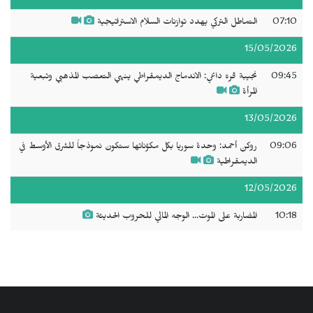
07:10
التماطل التركي يهدد توازنات السلام الاستراتيجية
15/05/2026
09:45
نجيبة قره داغي: الاندماج الديمقراطي ينهي التعصب المذهبي وتبعية
المرأة
13/05/2026
09:06
روكن أحمد: وحدة سوريا بكل مكوّناتها ستكون نموذجاً للشرق الأوسط في
الديمقراطية
12/05/2026
10:18
المضاربة على الموت... الوجه المالي للحروب الحديثة