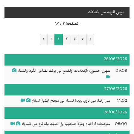
عرض المزيد من المقالات
الصفحة ٢ / ٦٧
‹
١
٢
٣
٤
٥
›
28/06/2026
09:08
شهين حسيني: الإعدامات والقمع لن يوقفا تضامن الكُرد والنساء
27/06/2026
14:02
سارا رضا: من دون ريادة النساء لن تنجح عملية السلام
26/06/2026
08:00
مترشحة: لا أقدم وعوداً انتخابية بل أتعهد بالدفاع عن المساواة