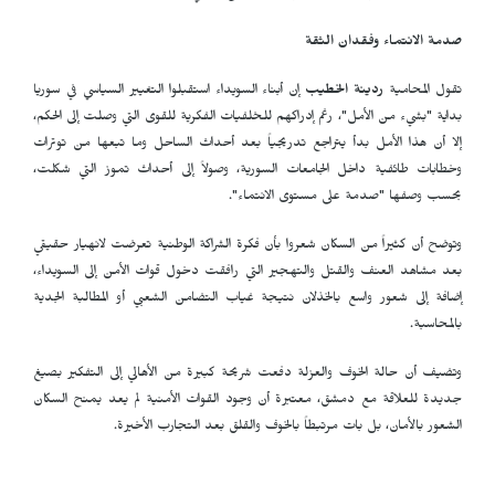
صدمة الانتماء وفقدان الثقة
تقول المحامية
ردينة الخطيب
إن أبناء السويداء استقبلوا التغيير السياسي في سوريا
بداية "بشيء من الأمل"، رغم إدراكهم للخلفيات الفكرية للقوى التي وصلت إلى الحكم،
إلا أن هذا الأمل بدأ يتراجع تدريجياً بعد أحداث الساحل وما تبعها من توترات
وخطابات طائفية داخل الجامعات السورية، وصولاً إلى أحداث تموز التي شكلت،
بحسب وصفها "صدمة على مستوى الانتماء".
وتوضح أن كثيراً من السكان شعروا بأن فكرة الشراكة الوطنية تعرضت لانهيار حقيقي
بعد مشاهد العنف والقتل والتهجير التي رافقت دخول قوات الأمن إلى السويداء،
إضافة إلى شعور واسع بالخذلان نتيجة غياب التضامن الشعبي أو المطالبة الجدية
بالمحاسبة.
وتضيف أن حالة الخوف والعزلة دفعت شريحة كبيرة من الأهالي إلى التفكير بصيغ
جديدة للعلاقة مع دمشق، معتبرة أن وجود القوات الأمنية لم يعد يمنح السكان
الشعور بالأمان، بل بات مرتبطاً بالخوف والقلق بعد التجارب الأخيرة.