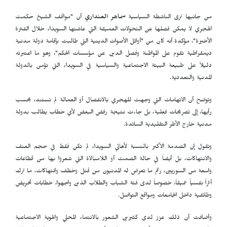
من جانبها ترى الناشطة السياسية
سماهر العنداري
أن "مواقف الشيخ حكمت
الهجري لا يمكن فصلها عن التحولات العميقة التي عاشتها السويداء خلال الفترة
الأخيرة"، مؤكدة أنه كان من "أوائل الأصوات الدينية التي طالبت بإقامة دولة مدنية
ديمقراطية تقوم على المواطنة وفصل الدين عن مؤسسات الحكم"، وهو ما اعتبرته
دليلاً على طبيعة البيئة الاجتماعية والسياسية في السويداء التي تؤمن بالدولة
المدنية والتعددية.
وتوضح أن الاتهامات التي وجهت للهجري بالانفصال أو العمالة لم تستند، بحسب
رأيها، إلى تصريحات فعلية، بل جاءت نتيجة رفض البعض لأي خطاب يطالب بدولة
مدنية خارج الأطر التقليدية السائدة.
وتقول إن الصدمة الأكبر بالنسبة لأهالي السويداء لم تكن فقط في حجم العنف
والانتهاكات، بل أيضاً في حالة الصمت أو اللامبالاة التي شعروا بها من قطاعات
واسعة من السوريين، رغم ما تعرض له المدنيون من قتل وخطف وانتهاكات، ما ترك
أثراً نفسياً عميقاً، خصوصاً لدى فئة الشباب والطلاب الذين واجهوا، خطابات تحريض
وطائفية داخل الجامعات ومواقع التواصل.
وأضافت أن ذلك عزز لدى كثيرين الشعور بالانتماء المحلي والهوية الاجتماعية