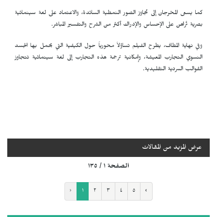
كما يسعى المخرجان إلى تجاوز الصور النمطية السائدة، والاعتماد على لغة سينمائية
بصرية تُراهن على الإحساس والإدراك أكثر من الشرح والتفسير المباشر.
وفي نهاية المطاف، يطرح الفيلم تساؤلاً محورياً حول الكيفية التي يحمل بها الجسد
النسوي التجارب المعيشة، وإمكانية ترجمة هذه التجارب إلى لغة سينمائية تتجاوز
القوالب السردية التقليدية.
عرض المزيد من المقالات
الصفحة ١ / ١٣٥
‹
١
٢
٣
٤
٥
›