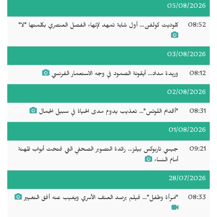
05/08/2026
08:52
كلوديت كولفن… أول شابة تمهد لإنهاء الفصل العنصري بكلمتها "لا"
03/08/2026
08:12
وريدة مداد... أيقونة الصمود في وجه الاستعمار الفرنسي
02/08/2026
08:31
"أقدام اللوتس"... تعذيب يدوم مدى الحياة في سبيل الجمال
01/08/2026
09:21
جيسي تاربوكس بيلز... رائدة التصوير الصحفي التي فتحت أبواب المهنة
أمام النساء
28/07/2026
08:33
"امرأة وطفل"... فيلم يرصد العنف الأسري ويغيب عنه أفق التغيير