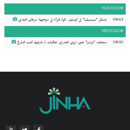
15/07/2026
08:43
تمثال "سيسيليا" في أوسلو... قوة المرأة في مواجهة سرطان الثدي
13/07/2026
08:10
متحف "باردو" حين تروي الجدران حكايات لم تدونها كتب التاريخ