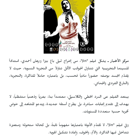
مركز الأخبار ـ
يشكل فيلم "
jin
"، من إخراج ليلى باغ بيرا وبرهان أحمدي، امتداداً
للسينما التجريبية التي تتناول الجوانب الأقل تناولاً من التجربة النسوية، حيث لا
يُقدَّم الجسد بوصفه حضوراً مادياً فحسب، بل باعتباره حاملاً للذاكرة، والتجربة،
والتاريخ الفردي والجماعي.
يبتعد الفيلم عن السرد الخطي والكلاسيكي، معتمداً بناءً بصرياً وذهنياً متشظياً، لا
يهدف إلى تقديم إجابات مباشرة، بل يطرح أسئلة جديدة، ويدعو المشاهد إلى خوض
تجربة حسية متعددة المستويات.
وفي فيلم "
jin
"، لا تُقدَّم الأنوثة باعتبارها مفهوماً ثابتاً، بل كحالة متحولة ومتغيرة
تتداخل فيها الذاكرة، والألم، والخوف، وإعادة تشكيل الهوية.