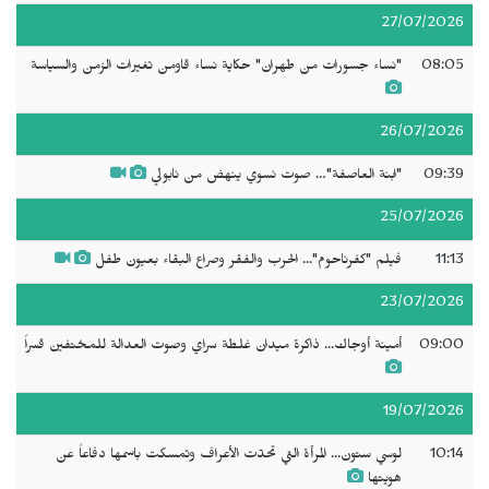
27/07/2026
08:05
"نساء جسورات من طهران" حكاية نساء قاومن تغيرات الزمن والسياسة
26/07/2026
09:39
"ابنة العاصفة"… صوت نسوي ينهض من نابولي
25/07/2026
11:13
فيلم "كفرناحوم"... الحرب والفقر وصراع البقاء بعيون طفل
23/07/2026
09:00
أمينة أوجاك... ذاكرة ميدان غلطة سراي وصوت العدالة للمختفين قسراً
19/07/2026
10:14
لوسي ستون... المرأة التي تحدّت الأعراف وتمسكت باسمها دفاعاً عن
هويتها