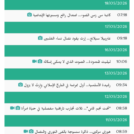
18/05/2026
07:18
كاتبة من زمن الضوء… اعتدال رافع ومسيرتها الإبداعية
17/05/2026
09:18
غابرييلا سيلانغ… إرث يقود نضال نساء الفلبين
16/05/2026
10:06
ليليث المتمرّدة… الصوت الذي لا يمكن إسكاتُه
13/05/2026
09:34
رفيدة الأسلمية... أول ممرضة في التاريخ الإسلامي وإرثٌ لا يزول
12/05/2026
08:58
"تحت نجم قاسٍ"... ثلاث تجارب تاريخية مفصلية في حياة امرأة
11/05/2026
08:59
هوزان مزكين... ذاكرة منسوجة بالفن الثوري والنضال