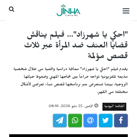
التحكم
بالقائمة
"احكي يا شهرزاد"... فيلم يناقش
قضايا العنف ضد المرأة عبر ثلاث
قصص مؤلمة
يقدم فيلم "احكي يا شهرزاد" معالجة درامية واقعية من خلال شخصية
مذيعة تلفزيونية تواجه صراعاً بين نجاحها المهني وضغوط حياتها
الزوجية، بينما تستعرض عبر برنامجها قصص نساء تعرضن لأشكال
مختلفة من القهر.
القائمة اليومية
الإثنين, 25 مايو 2026, 08:16