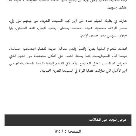
أيضاً ضحية، ضحية رجل يريد أن يصنع منها نسخة تناسب طموحه، لا امرأة لها
عقلها وصوتها.
شارك في بطولة الفيلم عدد من أبرز نجوم السينما المصرية، من بينهم منى زكي،
حسن الرداد، محمود حميدة، محمد رمضان، رحاب الجمل، ناهد السباعي، يارا
جبران، سوسن بدر، حسين الإمام.
اعتمد المخرج أسلوباً بصرياً واقعياً، وقدم معالجة جريئة لقضايا اجتماعية حساسة،
بينما قدّم السيناريست نصاً يسلط الضوء على أشكال متعددة من القهر الذي
تتعرض له النساء داخل المجتمع. وقد لاقى الفيلم إشادة نقدية واسعة، واعتُبر من
أبرز الأعمال التي تناولت قضايا المرأة في السينما المصرية الحديثة.
عرض المزيد من المقالات
الصفحة ٥ / ١٣٥