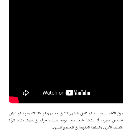
مركز الأخبار ـ
صدر فيلم "احكي يا شهرزاد" في 27 أيار/مايو 2009، وهو فيلم درامي
اجتماعي مصري، أثار نقاشاً واسعاً عند عرضه بسبب جرأته في تناول قضايا المرأة
والعنف الأسري والسلطة الذكورية في المجتمع المصري.