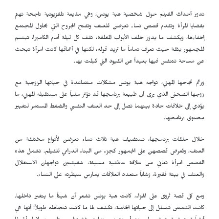
تدور أحداث الفيلم حول شخصية هبة يونس، وهي مذيعة تلفزيونية ناجحة تهتم
بقضايا المرأة وتقدم قصص نساء تعرضن للعنف وتفتح الجروح التي يحاول المجتمع
إخفاءها، ويكشف ما يدور خلف الأبواب المغلقة، تقف كل ليلة أمام الكاميرا، تبتسم
للجمهور بثقة حيث تعرف تماماً ما تريد قوله، لكنها في أعماقها كانت امرأة تبحث
عن مساحة تتنفس فيها بعيداً عن القيود التي كبلت بها.
ورغم نجاحها المهني، تواجه هبة يونس مشكلات متصاعدة في حياتها الزوجية مع
زوجها الصحفي الذي يرى أن طبيعة برنامجها قد تؤثر سلباً على مستقبله المهني، ما
يؤدي إلى خلافات حادة بينهما تصل إلى حد العنف النفسي والضغط المستمر لتغيير
محتوى برنامجها.
خلال حلقات برنامجها، تستضيف هبة ثلاث نساء تعرضن لأنواع مختلفة من
العنف، وتُعرض قصصهن على الجمهور كجزء من البناء الدرامي للفيلم. تشمل هذه
القصص امرأة تعاني من علاقة عاطفية مسيئة، شقيقتين تواجهان الاستغلال
والعنف في بيئة فقيرة، وشاباً متعدد العلاقات يمارس سيطرته على النساء.
ومع كل قصة تُروى على الهواء، كانت هبة يونس تشعر أن شيئاً ما يتغير داخلها.
كانت القصص تتسلل إلى حياتها الخاصة، تكشف لها ما كانت تتجاهله طويلاً: أنها هي