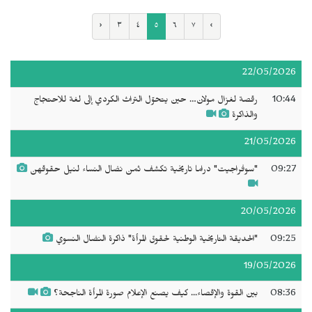
‹
٣
٤
٥
٦
٧
›
22/05/2026
10:44
رقصة لغزال مولان… حين يتحوّل التراث الكردي إلى لغة للاحتجاج
والذاكرة
21/05/2026
09:27
"سوفراجيت" دراما تاريخية تكشف ثمن نضال النساء لنيل حقوقهن
20/05/2026
09:25
"الحديقة التاريخية الوطنية لحقوق المرأة" ذاكرة النضال النسوي
19/05/2026
08:36
بين القوة والإقصاء... كيف يصنع الإعلام صورة المرأة الناجحة؟