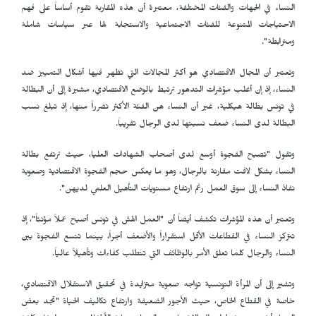
النساء في الجهات والفئات المختلفة، معتبرة أن هذه المقاربة تقوم أساساً على فهم
الاحتياجات المتنوعة للفئات الاجتماعية والاستجابة لها عبر سياسات شاملة
ومترابطة".
وتعتبر أن المجال الاقتصادي هو أكثر المجالات التي تظهر فيها أشكال التمييز ضد
النساء، إذ إن أغلب مؤشرات التدهور ترتبط بالوضع الاقتصادي، مشيرة إلى أن البطالة
في تونس بطالة هيكلية، غير أن النساء هن الفئة الأكثر تضرراً منها، إذ تبلغ نسب
البطالة لدى النساء ضعف نسبتها لدى الرجال تقريباً.
وتقول "تصبح الفجوة أوسع لدى أصحاب الشهادات العليا، حيث ترتفع بطالة
النساء بشكل لافت مقارنة بالرجال، وهو ما يعكس حجم الفجوة الاقتصادية وصعوبة
نفاذ النساء إلى سوق العمل رغم ارتفاع مستويات التأهيل العلمي لديهن".
وتعتبر أن هذه المؤشرات تكشف أيضاً أن "العمل الهش في تونس أصبح عملاً مؤنثاً"، إذ
تتركز النساء في القطاعات الأقل استقراراً والأضعف أجراً، بينما تتسع الفجوة بين
النساء والرجال كلما تعلق الأمر بالوظائف التي تتطلب كفاءات وتأهيلاً عالياً.
وتشير إلى أن المرأة التونسية تواجه صعوبة متزايدة في تحقيق الاستقلال الاقتصادي،
خاصة في القطاع الخاص، حيث الأجور الضعيفة وارتفاع تكاليف الحياة "تجد بعض