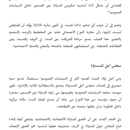
المفترض أن تشكل أداة أساسية لتكريس المساواة بين الجنسين داخل السياسات
العمومية".
وتشير إلى أن غياب أي تدابير داعمة للنساء في قانون مالية 2026 يؤكد أن قضاياهن
ليست أولوية، وأن مقاربة النوع الاجتماعي غائبة عن التخطيط والرصد والتنفيذ
والتقييم. هذا الغياب يمنع مراعاة الفروقات بين النساء في الريف والمدينة، وبين
القطاعات المختلفة، وفي احتياجاتهن المتعلقة بالصحة والتعليم والحماية الاجتماعية.
مجلس أعلى للمساواة
ومن أجل إيلاء النساء أهمية أكبر في السياسات العمومية مستقبلاً، تدعو سمية
معمري إلى إحداث مجلس أعلى للمساواة يتمتع بالاستقلالية المالية والإدارية، تكون
مهمته متابعة السياسات العمومية وتقييمها من زاوية المساواة بين الجنسين، معتبرة
أن وجود مؤسسة من هذا النوع من شأنه أن يمنح قضايا النساء مكانة مركزية
داخل الحكومة بدل بقائها مشتتة بين القطاعات.
وفي الختام، أكدت على أن تحقيق المساواة الاقتصادية والاجتماعية يقتضي أيضاً إعادة
فتح النقاش حول المساواة في الإرث، باعتبارها خطوة أساسية نحو تحقيق الإنصاف