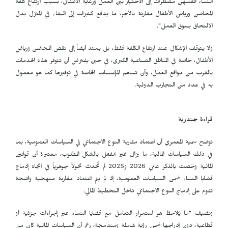
النساء أنفسهن مضطرات إلى الاختيار بين العمل ورعاية الأطفال، بسبب ارتفاع كلفة
المحاضن ورياض الأطفال مقارنة بالأجر، ما يدفع كثيرات إلى البقاء في المنزل بدل
الالتحاق بسوق العمل".
ولا يتوقف الإشكال عند ارتفاع الكلفة فقط، بل يمتد أيضاً إلى نقص المحاضن ورياض
الأطفال، خاصة في المناطق الصناعية الكبرى، في حين يفترض أن تتوفر هذه الخدمات
بالقرب من مواقع العمل، وأن تساهم المؤسسات الخاصة في توفيرها كما هو معمول
به في عدد من التجارب الدولية.
قراءة جندرية
توضح سمية المعمري أن اعتماد مقاربة النوع الاجتماعي في السياسات العمومية، بما
في ذلك السياسات المالية، ما يزال غير مُفعّل بالشكل المطلوب، معتبرة أن قوانين
المالية وخصت بالذكر عامي 2026 و2025 لم تُحدث تحولاً جوهرياً في اتجاه إدماج
قضايا النساء ضمن السياسات العمومية، إذ لم يتم اعتماد مقاربة منهجية واضحة
تقوم على إدماج النوع الاجتماعي داخل التخطيط المالي.
وتضيف "ما يُلاحظ هو استمرار التعامل مع قضايا النساء عبر إجراءات جزئية أو
قطاعية، دون إدراجها ضمن رؤية شاملة ومندمجة، رغم أن السياسات المالية كان من