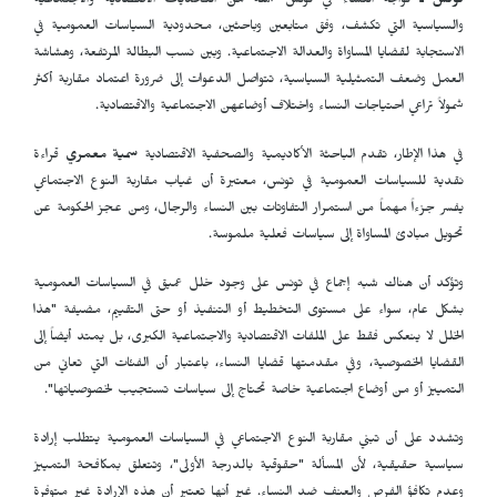
تونس ـ
تواجه النساء في تونس جملة من التحديات الاقتصادية والاجتماعية
والسياسية التي تكشف، وفق متابعين وباحثين، محدودية السياسات العمومية في
الاستجابة لقضايا المساواة والعدالة الاجتماعية. وبين نسب البطالة المرتفعة، وهشاشة
العمل وضعف التمثيلية السياسية، تتواصل الدعوات إلى ضرورة اعتماد مقاربة أكثر
شمولاً تراعي احتياجات النساء واختلاف أوضاعهن الاجتماعية والاقتصادية.
في هذا الإطار، تقدم الباحثة الأكاديمية والصحفية الاقتصادية
سمية معمري
قراءة
نقدية للسياسات العمومية في تونس، معتبرة أن غياب مقاربة النوع الاجتماعي
يفسر جزءاً مهماً من استمرار التفاوتات بين النساء والرجال، ومن عجز الحكومة عن
تحويل مبادئ المساواة إلى سياسات فعلية ملموسة.
وتؤكد أن هناك شبه إجماع في تونس على وجود خلل عميق في السياسات العمومية
بشكل عام، سواء على مستوى التخطيط أو التنفيذ أو حتى التقييم، مضيفة "هذا
الخلل لا ينعكس فقط على الملفات الاقتصادية والاجتماعية الكبرى، بل يمتد أيضاً إلى
القضايا الخصوصية، وفي مقدمتها قضايا النساء، باعتبار أن الفئات التي تعاني من
التمييز أو من أوضاع اجتماعية خاصة تحتاج إلى سياسات تستجيب لخصوصياتها".
وتشدد على أن تبني مقاربة النوع الاجتماعي في السياسات العمومية يتطلب إرادة
سياسية حقيقية، لأن المسألة "حقوقية بالدرجة الأولى"، وتتعلق بمكافحة التمييز
وعدم تكافؤ الفرص والعنف ضد النساء. غير أنها تعتبر أن هذه الإرادة غير متوفرة