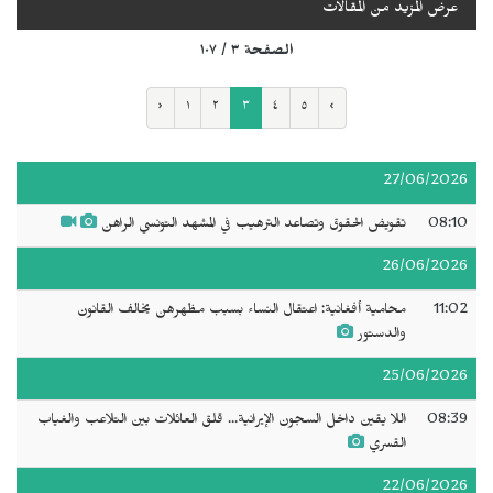
عرض المزيد من المقالات
الصفحة ٣ / ١٠٧
‹
١
٢
٣
٤
٥
›
27/06/2026
08:10
تقويض الحقوق وتصاعد الترهيب في المشهد التونسي الراهن
26/06/2026
11:02
محامية أفغانية: اعتقال النساء بسبب مظهرهن يخالف القانون
والدستور
25/06/2026
08:39
اللا يقين داخل السجون الإيرانية... قلق العائلات بين التلاعب والغياب
القسري
22/06/2026