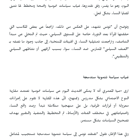
اليوم، وهو ما يفسر، وفق تقديرها، غياب سياسات عمومية واضحة ومخطط لها تتبنى
قضايا النساء بشكل فعلي.
وتوضح أن "تونس تشهد، على العكس من ذلك، تراجعاً عن بعض المكاسب التي
حققتها المرأة بعد الثورة، خاصة على المستوى السياسي، حيث تم التخلي عن مبدأ
التناصف، وتراجعت تمثيلية النساء في الهيئات المنتخبة، إلى جانب وجود ما تصفه بـ
"العنف السياسي" الممارس ضد النساء، سواء بسبب آرائهن أو نشاطهن السياسي
والتنظيمي".
غياب سياسة تنموية مندمجة
ترى سمية المعمري أنه لا يمكن الحديث اليوم عن سياسات عمومية تعتمد مقاربة
النوع الاجتماعي بشكل مدروس وممنهج، لأن هذه المقاربة لا تقوم على إجراءات
معزولة أو قرارات ظرفية، بل على منهجية متكاملة تبدأ برصد واقع النساء
واحتياجاتهن في مختلف الفئات والأوساط، ثم التخطيط والتنفيذ والتقييم بهدف
تصحيح السياسات بشكل مستمر.
وفي هذا الإطار، تقول "تفتقد تونس إلى سياسة تنموية مندمجة تستجيب لمشاغل