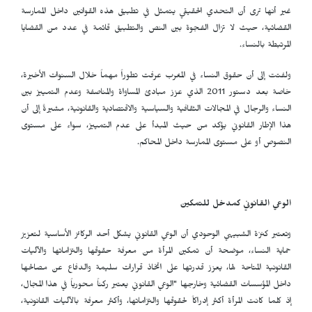
غير أنها ترى أن التحدي الحقيقي يتمثل في تطبيق هذه القوانين داخل الممارسة
القضائية، حيث لا تزال الفجوة بين النص والتطبيق قائمة في عدد من القضايا
المرتبطة بالنساء.
ولفتت إلى أن حقوق النساء في المغرب عرفت تطوراً مهماً خلال السنوات الأخيرة،
خاصة بعد دستور 2011 الذي عزز مبادئ المساواة والمناصفة وعدم التمييز بين
النساء والرجال في المجالات الثقافية والسياسية والاقتصادية والقانونية، مشيرةً إلى أن
هذا الإطار القانوني يؤكد من حيث المبدأ على عدم التمييز، سواء على مستوى
النصوص أو على مستوى الممارسة داخل المحاكم.
الوعي القانوني كمدخل للتمكين
وتعتبر
كنزة الشبيهي الوحودي أن الوعي القانوني يشكل أحد الركائز الأساسية لتعزيز
حماية النساء، موضحة أن تمكين المرأة من معرفة حقوقها والتزاماتها والآليات
القانونية المتاحة لها، يعزز قدرتها على اتخاذ قرارات سليمة والدفاع عن مصالحها
داخل المؤسسات القضائية وخارجها "الوعي القانوني يعتبر ركناً محورياً في هذا المجال،
إذ كلما كانت المرأة أكثر إدراكاً لحقوقها والتزاماتها، وأكثر معرفة بالآليات القانونية،