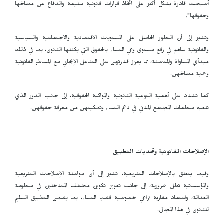
أصبحت قادرة بشكل أكبر على اتخاذ قرارات قانونية سليمة والدفاع عن مصالحها
وحقوقها".
وتشير إلى أن التطور الحاصل على المستويات الاقتصادية والاجتماعية والسياسية
والقانونية ساهم في رفع مستوى وعي النساء بالحقوق التي يكفلها القانون، بما في ذلك
مبدأي المساواة والمناصفة، مما يعزز قدرتهن على التفاعل الإيجابي مع المساطر القانونية
وحماية مصالحهن.
كما تشدد على أهمية التوعية القانونية والمواكبة الحقوقية، إلى جانب الدور الذي
تلعبه منظمات المجتمع المدني في دعم النساء وتمكينهن من معرفة حقوقهن.
الإصلاحات القانونية وتحديات التطبيق
وفيما يتعلق بالإصلاحات التشريعية، تشير إلى أن مواصلة الإصلاحات التشريعية
والمؤسساتية تظل ضرورية، إلى جانب تعزيز تكوين مختلف المتدخلين في منظومة
العدالة، واعتماد مقاربة تراعي خصوصية قضايا النساء، بما يضمن التطبيق السليم
للقانون في هذا المجال.