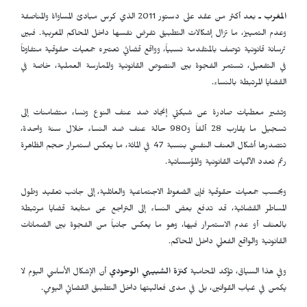
المغرب ـ
بعد أكثر من عقد على دستور 2011 الذي كرس مبادئ المساواة والمناصفة
وعدم التمييز، ما تزال إشكالات التطبيق تفرض نفسها داخل المحاكم المغربية. فبين
ترسانة قانونية توصف بالمتقدمة نسبياً، وواقع قضائي تعتبره جمعيات حقوقية متفاوتاً
في التفعيل، تستمر الفجوة بين النصوص القانونية والممارسة العملية، خاصة في
القضايا المرتبطة بالنساء.
وتشير معطيات صادرة عن شبكتي إنجاد ضد عنف النوع ونساء متضامنات إلى
تسجيل ما يقارب 28 ألفاً و980 حالة عنف ضد النساء خلال سنة واحدة،
تتصدرها أشكال العنف النفسي بنسبة 47 في المائة، ما يعكس استمرار حجم الظاهرة
رغم تعدد الآليات القانونية والمؤسساتية.
وبحسب جمعيات حقوقية فإن الضغوط الاجتماعية والعائلية، إلى جانب تعقيد وطول
المساطر القضائية، قد تدفع بعض النساء إلى التراجع عن متابعة قضايا مرتبطة
بالعنف أو عدم الاستمرار فيها، وهو ما يعكس جانباً من الفجوة بين الضمانات
القانونية والواقع الفعلي داخل المحاكم.
وفي هذا السياق، تؤكد المحامية
كنزة الشبيهي الوحودي
أن الإشكال الأساسي اليوم لا
يكمن في غياب القوانين، بل في مدى فعاليتها داخل التطبيق القضائي اليومي.