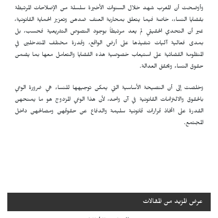
وأوضحت أن المغرب شهد خلال السنوات الأخيرة سلسلة من الإصلاحات المرتبطة
بقضايا النساء، خاصة فيما يتعلق بمحاربة العنف ضدهن وتعزيز الحماية القانونية،
غير أن التحدي الحقيقي لم يعد مرتبطاً بوجود النصوص التشريعية فحسب، بل
بمدى فعالية آليات تنفيذها على أرض الواقع، وقدرة مختلف المتدخلين في
المنظومة القضائية على استيعاب خصوصية هذه القضايا والتعامل معها بما يضمن
حقوق النساء ويحقق العدالة.
وخلصت إلى أن النصيحة الأساسية التي يمكن توجيهها للنساء هي ضرورة الوعي
بالحقوق والالتزامات القانونية في آن واحد، لأن هذا الوعي المزدوج هو ما يمنحهن
القدرة على اتخاذ قرارات قانونية سليمة والدفاع عن حقوقهن ومصالحهن داخل
المجتمع.
عرض المزيد من المقالات