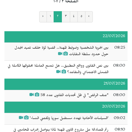
الصفحة ٢ / ١٠٧
‹
١
٢
٣
٤
٥
›
22/07/2026
08:25
بين الحرية الشخصية وضوابط المهنة... قضية لؤة خلف تعيد الجدل
حول حدود سلطة النقابات
08:00
بين نص القانون وواقع التطبيق... هل تتمتع العاملة بحقوقها الكاملة في
الضمان الاجتماعي والتقاعد؟
21/07/2026
08:00
"عنف الرفض" في ظل تحديات القانون عدد 58
20/07/2026
09:02
'السياسات الأحادية تهدد مستقبل سوريا وتُقصي النساء'
08:10
رغم المصادقة على مشروع قانون المهنة لماذا يتواصل إضراب المحامين في