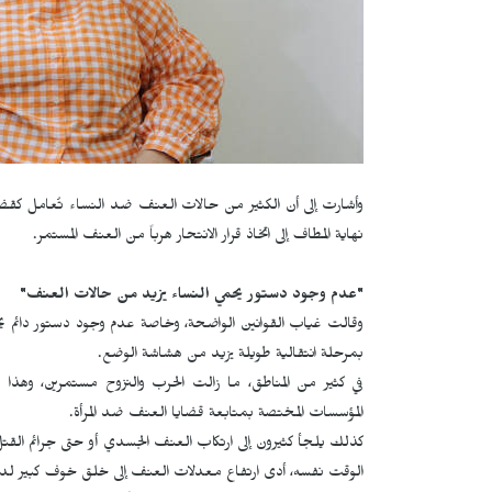
وأشارت إلى أن الكثير من حالات العنف ضد النساء تُعامل كقضاي
نهاية المطاف إلى اتخاذ قرار الانتحار هرباً من العنف المستمر.
"عدم وجود دستور يحمي النساء يزيد من حالات العنف"
وقالت غياب القوانين الواضحة، وخاصة عدم وجود دستور دائم يحم
بمرحلة انتقالية طويلة يزيد من هشاشة الوضع.
في كثير من المناطق، ما زالت الحرب والنزوح مستمرين، وهذا
المؤسسات المختصة بمتابعة قضايا العنف ضد المرأة.
كذلك يلجأ كثيرون إلى ارتكاب العنف الجسدي أو حتى جرائم القت
الوقت نفسه، أدى ارتفاع معدلات العنف إلى خلق خوف كبير لدى