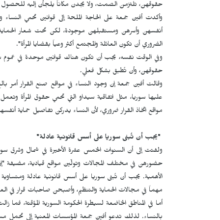
حقوقهن، تلتزمن الصمت، ولا يجدن مكاناً يلجأن إليه للحصول ع
وأكدت أفين جمعة على الحاجة الملحة إلى قوانين تحمي النساء
أنفسهن وأسرهن ومستقبلهن موجودة، لكن تحت شعار الحماية
الضروري أن تكون العائلة والمجتمع أكثر وعياً بقضايا المرأة".
وفي الوقت نفسه، يجب أن تكون هناك قوانين موحدة في عموم سوريا
حقوقهن، وأن تُطبق بشكل فعلي.
وقالت أفين جمعة إن وجود النساء في مواقع صنع القرار أمر با
عليها سوريا، مثل اتفاقية سيداو التي تحمي حقوق المرأة وتعمل
مواقع اتخاذ القرار ضروري، لأن النساء يدركن تفاصيل حماية أنفسه
"يجب أن تُبنى سوريا على أسس قانونية عادلة"
ولفتت إلى أن السنوات الخمس عشرة الأخيرة في شمال وشرق سور
حضورهن في مختلف المجالات وتولّين مواقع قيادية، مضيفة "إن ت
الأهمية. يجب أن تُبنى سوريا على أسس قانونية عادلة ومتساوية
مهماً في مجالات الحماية والتنظيم، وأصبحن صاحبات قرار في العد
أما في المناطق الخاضعة لسيطرة الحكومة السورية المؤقتة، فما ز
بالنساء. لذلك تدعو أفين جمعة المؤسسات المعنية إلى تحمل مس