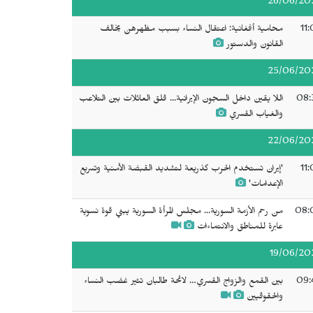
26/06/20
11
محامية أفغانية: اعتقال النساء بسبب مظهرهن يخالف
القانون والدستور
25/06/20
08:
اللا يقين داخل السجون الإيرانية... قلق العائلات بين التلاعب
والغياب القسري
22/06/20
11
'إيران تستخدم الحرب كذريعة لتشديد القبضة الأمنية وتسريع
الإعدامات'
08:
من رحم الأزمة السورية... مجلس المرأة السورية يبني قوة نسوية
عابرة للمناطق والانتماءات
19/06/20
09:
بين القمع والزواج القسري… لائحة طالبان تثير غضب النساء
والحقوقيين