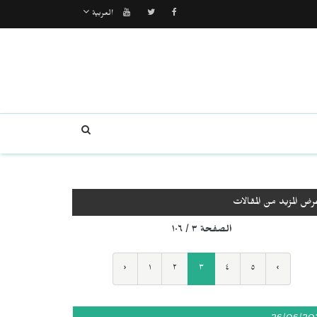
العربية
رض المزيد من المقالات
الصفحة ٣ / ١٠٦
‹
١
٢
٣
٤
٥
›