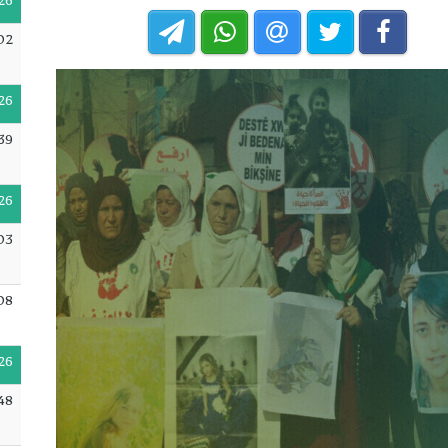
26
:02
26
39
26
:03
08
26
48