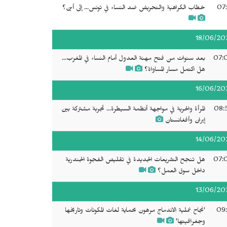
07:
خطاب الكراهية والتحريض ضد النساء في تونس... إلى أين؟
18/06/20
07:
بعد سنوات من فتح مهنة العدول أمام النساء في المغرب...
هل اكتمل مسار المساواة؟
16/06/20
08:
المرأة والحرية في مواجهة أنظمة السيطرة... تجربة مشتركة بين
إيران وأفغانستان
14/06/20
07:
هل تنجح التشريعات الجديدة في تقليص الفجوة الجندرية
داخل سوق العمل؟
13/06/20
09:
'نجاح عملية الاندماج مرهون بحماية لغات المكونات وتاريخها
وجغرافيتها'