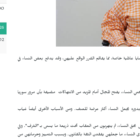
00
26
02
ا عائلية خاصة، مما يفاقم الضرر الواقع عليهن، وقد يدفع بعض النساء في
ي النساء، يفتح المجال أمام المزيد من الانتهاكات مضيفة بأن مرور سوريا
 بدوره يجعل النساء أكثر عرضة للعنف. ومن الأسباب الأخرى أيضاً غياب
ل بحق النساء، ثم يتهربون من العقاب تحت ذريعة ما يسمى بـ "الشرف". وفي
 النساء، ما جعلهن يفقدن الثقة بالقانون. وبسبب التمييز وحرمانهن من