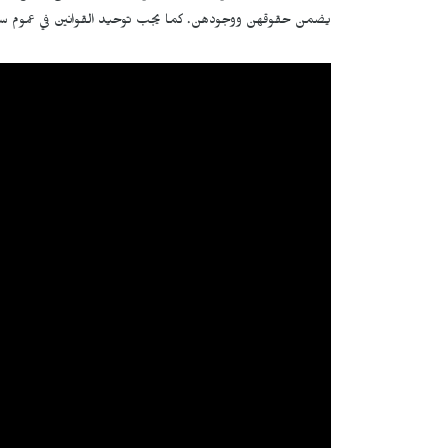
يضمن حقوقهن ووجودهن. كما يجب توحيد القوانين في عموم سوري