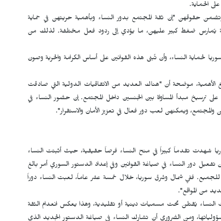
لى الحماية.
 وتضمن حقوقهن "إن ثقة المجتمع بدور النساء وبأهمية حريتهن في حماية
 يُمارس ضغط كبير عليهن، ما يؤدي إلى ردود فعل مختلفة. لذلك من
 لحماية النساء، وأن تُبنى هذه القوانين على أساس الكرامة والحرية وصون
لغ الأهمية، موضحة أن "هناك العديد من الاتفاقيات الدولية التي صادقت
 على ترسيخ مبدأ المساواة بين الجنسين داخل المجتمع. إن حضور النساء في
ن والمجتمع، ويمكنهن لعب دور فعال في تعزيز الأمان والاستقرار".
يا شهدت تقدماً كبيراً في منح النساء فرصاً حقيقية، حيث أثبتت النساء
فعيل دور النساء في صياغة القوانين وفي إعداد الدستور السوري أمر بالغ
 للجميع. ففي شمال وشرق سوريا، خلال خمسة عشر عاماً، لعبت النساء دوراً
يد من المواقع".
الت النساء يُقتلن تحت مسميات دينية أو تقليدية، وهذا يعكس انعدام الثقة
ؤولياتها، ومن الضروري أن تشارك النساء في صياغة الدستور الجديد الذي