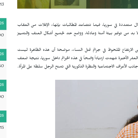
13
26
ل متعددة في سوريا، فيما تتصاعد المطالبات بإنهاء الإفلات من العقاب
ا بد من توفير بيئة آمنة وعادلة، ووضع حد لجميع أشكال العنف والتمييز
00
ن الارتفاع الملحوظ في جرائم قتل النساء، موضحة أن هذه الظاهرة ليست
26
شر الأخيرة شهدت ازدياداً واضحاً في هذه الجرائم داخل سوريا، نتيجة ضعف
50
انب الأعراف الاجتماعية والنظرة الذكورية التي تمنح الرجل سلطة على المرأة.
26
00
26
15