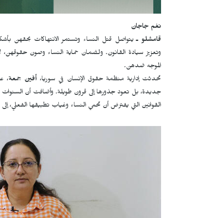
نغم جاجان
قامشلو ـ
يتواصل قتل النساء وتستمر الانتهاكات بحقهن بأشكا
وتعزيز سيادة القانون. ولضمان حماية النساء وصون حقوقهن، ل
الموجه ضدهن.
تحدثت إدارية منظمة حقوق الإنسان في سوريا،
أفين جمعة
، ع
جديدة، بل تعود جذورها إلى قرون طويلة. وأضافت أن السنوات الع
القوانين التي يفترض أن تحمي النساء وغياب تطبيقها الفعلي، إلى ج