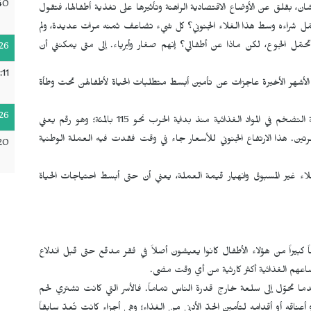
40
ن، بقلق عن الأوضاع الاقتصادية الراهنة وتأثيرها على تغذية أطفالها، فتقول
ومان. كيف يمكنني تحمّل شراءه وسط هذا الغلاء الجنوني؟ كل شيء تضاعف ثمنه مرات عديدة، ولم
حمّل الجوع، لكن ماذا عن أطفالي؟ إنهم صغار وأبرياء. إلى متى يمكنني أن
26
:11
الأشهر الأخيرة عاجزات عن تأمين أبسط متطلبات الحياة لأطفالهن تحت وطأة
26
وبحسب البيانات الصادرة عن مركز الإحصاء الإيراني، بلغت نسبة التضخم في المواد الغذائية منذ بداية الحرب نحو 115 بالمئة؛ وهو رقم يعني
ين. هذا الارتفاع الجنوني للأسعار جاء في وقت فقدت فيه العملة الوطنية
:20
اء غير المسبوق وانهيار قيمة العملة، يعني أن حتى أبسط احتياجات الحياة
ماً كبيراً من هؤلاء الأطفال كانوا يعيشون أصلاً في فقر مدقع حتى قبل اندلاع
أوضاعهم الغذائية أكثر كارثية من أي وقت مضى.
ما تحوّل إلى سلعة خارج قدرة الناس تماماً. فالأسر التي كانت تشتري لحم
اقه أو أقدامه لتأمين الحدّ الأدنى من الغذاء؛ وهي أجزاء كانت تُعدّ سابقاً