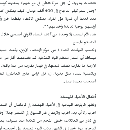
تتحدث
بدرية. ل
، وهي امرأة تقطن في حيّ شهیاد بمدينة كرماشا
"وصل سعر كيلو الدجاج إلى 400 ألف ت
تعد لدينا أي قدرة على الشراء. يمكنني الاكتفاء بقطعة خبز وأت
أواسيهم بوجبة لذيذة وأخدعهم؟ ".
هذه الأم ليست إلا واحدة من آلاف النساء اللواتي أصبحن خلال 
التضخم الجامح.
ببساطة أن أسعار معظم المواد الغذائية قد تضاعفت أكثر من مرت
الإيرانية ما يقارب نصف قيمتها، في انهيار يقترب من مئة بالمئة.
وبالنسبة لنساء مثل بدرية. ل، فإن تزامن هذين العاملين؛ الغل
أصبحت بعيدة المنال.
أطفال الأحياء المهمّشة
وتُظهر الزيارات الميدانية إلى الأحياء المهمّشة في كرماشان أن قس
الحرب، إلا أن بدء الحرب والارتفاع غير المسبوق في الأسعار جعلا 
في كثير من العائلات، اختفى اللحم من المائدة منذ سنوات، بعد
الدجاج مرة واحدة في الشهر، باتت اليوم تعتمد على أجنحته أو أعن