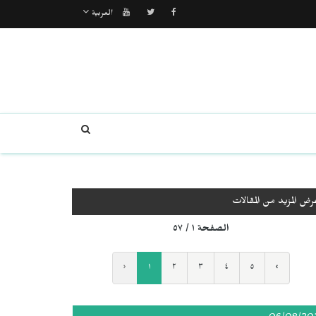
العربية
رض المزيد من المقالات
الصفحة ١ / ٥٧
‹
١
٢
٣
٤
٥
›