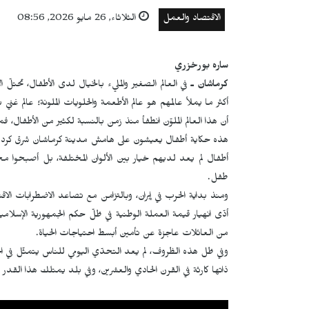
الاقتصاد والعمل
الثلاثاء, 26 مايو 2026, 08:56
ساره بورخزري
كرماشان ـ
في العالم الصغير والمليء بالخيال لدى الأطفال، تحتلّ ال
أكثر ما يملأ عالمهم هو عالم الأطعمة والحلويات الملونة؛ عالم غنيّ 
أن هذا العالم الملوّن انطفأ منذ زمن بالنسبة لكثير من الأطفال، فم
هذه حكاية أطفال يعيشون على هامش مدينة كرماشان شرق كردست
أطفال لم يعد لديهم خيار بين الألوان المختلفة، بل أصبحوا مج
طفل.
ومنذ بداية الحرب في إيران، وبالتزامن مع تصاعد الاضطرابات الاقت
أدّى انهيار قيمة العملة الوطنية في ظلّ حكم الجمهورية الإسلامية ا
من العائلات عاجزة عن تأمين أبسط احتياجات الحياة.
وفي ظل هذه الظروف، لم يعد التحدّي اليومي للناس يتمثّل في اخت
ذاتها كارثة في القرن الحادي والعشرين، وفي بلد يمتلك هذا القدر م