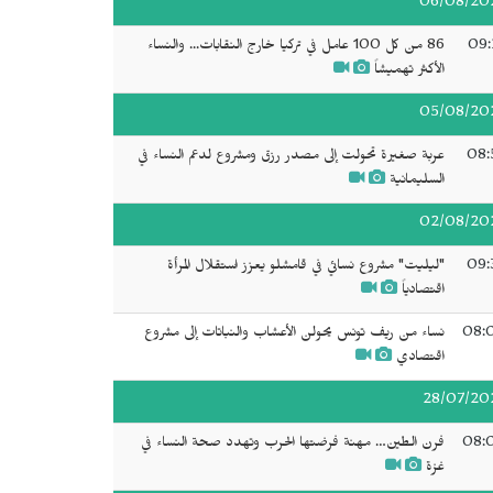
06/08/20
09:
86 من كل 100 عامل في تركيا خارج النقابات... والنساء
الأكثر تهميشاً
05/08/20
08:
عربة صغيرة تحولت إلى مصدر رزق ومشروع لدعم النساء في
السليمانية
02/08/20
09:
"ليليت" مشروع نسائي في قامشلو يعزز استقلال المرأة
اقتصادياً
08:
نساء من ريف تونس يحولن الأعشاب والنباتات إلى مشروع
اقتصادي
28/07/20
08:
فرن الطين… مهنة فرضتها الحرب وتهدد صحة النساء في
غزة