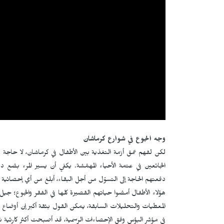
وجه الجوع في شوارع كرماشان
لكن لفهم عمق أزمة التغذية بين الأطفال في كرماشان، لا حاجة لل
الجائعين في عتمة الأحياء المهمّشة. يكفي أن يسير المرء بضع 
دفعتهم الحاجة إلى التسوّل من أجل البقاء، أبلغ من أي إحصائية أو
هؤلاء الأطفال أمضوا حياتهم القصيرة كلها في الفقر والجوع؛ جي
المعطيات والتحليلات السابقة، يمكن القول بثقة أكبر إن أوضاع الأ
في مؤشر البؤس وفق الإحصاءات الرسمية، قد أصبحت أكثر كارثية نتي