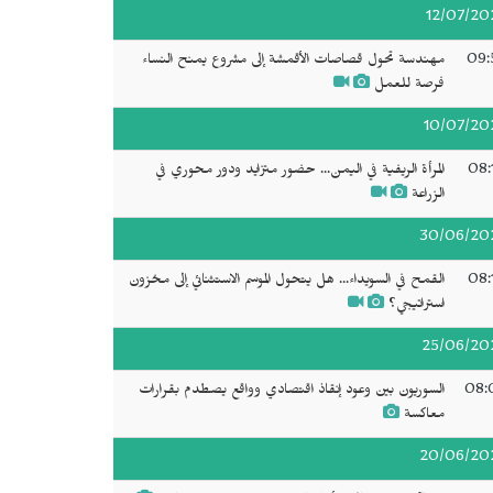
12/07/20
09:
مهندسة تحول قصاصات الأقمشة إلى مشروع يمنح النساء
فرصة للعمل
10/07/20
08:
المرأة الريفية في اليمن... حضور متزايد ودور محوري في
الزراعة
30/06/20
08:
القمح في السويداء... هل يتحول الموسم الاستثنائي إلى مخزون
استراتيجي؟
25/06/20
08:
السوريون بين وعود إنقاذ اقتصادي وواقع يصطدم بقرارات
معاكسة
20/06/20