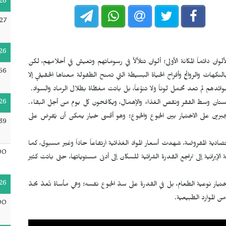
26
27
26
ألوان دائماً المكانة الأولى؛ ألوان تتلألأ في رسوماتهم وتعيش في أحلامهم، لكن
56
بالنكهات والروائح وأفراح الحياة البسيطة التي تمنح الطفولة معناها الحقيقي إلا
وائدهم لم تعد تحمل لوناً ولا تنوّعاً، بل باتت مغطّاة بظلال الرماد والسواد.
26
ان وسط الفقر ونقص الغذاء والإهمال، ويكافحون كل يوم من أجل البقاء.
برين على الاختيار بين الجوع والجوع؛ وهو أقسى خيار يمكن أن يُفرض على
39
صادية المفروضة، شهدت أسعار المواد الغذائية ارتفاعاً حاداً وغير مسبوق، كما
00
لإيرانية إلى تراجع القدرة الشرائية للسكان إلى أدنى مستوياتها، حتى باتت كثير
26
يار نوعية الطعام، بل في القدرة على سدّ الجوع نفسه؛ وهي مأساة تُعدّ بحدّ
ن الموارد الطبيعية.
00