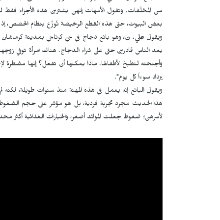
من المخلّفات. وتقول الأمهات إنهن يشترين هذه الأجزاء فقط لل
بعض البيوت، حتى هذه القطع الرخيصة تُوزَّع بنظام الحصص، إذ تف
ويقول
علي. ن،
وهو بائع دجاج في حيّ كرناجي بمدينة كرماشان "
يعد الناس قادرين حتى على شراء الدجاج. هناك امرأة توفي زوجها 
وأجنحته لتطبخ لأطفالها. ماذا يمكنها أن تفعل؟ إنها مضطرة لإيج
يزداد سوءاً كل يوم".
ويقول البائع إنه يعمل في هذه المهنة منذ سنوات طويلة، لكنه لم
هذا الحديث مجرد تجربة فردية، بل هو مؤشر على حجم الضغوط الاق
لأسرهن؛ ضغوط جعلت الموائد أصغر، والخيارات الغذائية أكثر م