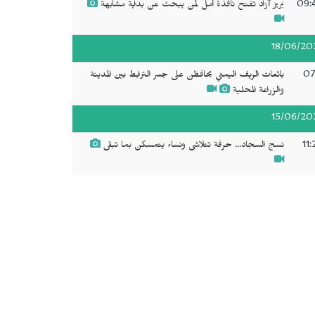
09:
بَريز آزاد تفتح نافذة أمل لمن يبحث عن بداية مشابهة
18/06/20
07
بائعات الريف اليمني يحافظن على جسر الترابط بين المدينة
والزراعة المحلية
15/06/20
11
نسج السجاد... حرفة تتلاشى ونساء يتمسكن بما تبقى